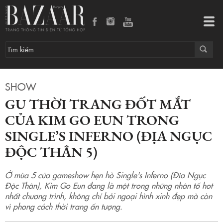
Gu thời trang đốt mắt của Kim Go Eun trong Single’s Inferno (Địa Ngục Độc Thân 5)
Tog
navi
SHOW
GU THỜI TRANG ĐỐT MẮT
CỦA KIM GO EUN TRONG
SINGLE’S INFERNO (ĐỊA NGỤC
ĐỘC THÂN 5)
Ở mùa 5 của gameshow hẹn hò Single's Inferno (Địa Ngục
Độc Thân), Kim Go Eun đang là một trong những nhân tố hot
nhất chương trình, không chỉ bởi ngoại hình xinh đẹp mà còn
vì phong cách thời trang ấn tượng.