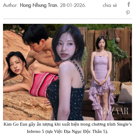
Author:
Hong Nhung Tran
.
28-01-2026.
chia sẻ
sẻ
Fac
Kim Go Eun gây ấn tượng khi xuất hiện trong chương trình Single’s
Inferno 5 (tựa Việt: Địa Ngục Độc Thân 5).