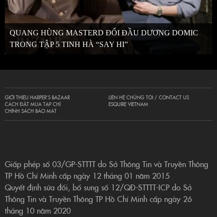
QUANG HÙNG MASTERD ĐỐI ĐẦU DƯƠNG DOMIC
TRONG TẬP 5 TINH HÀ “SAY HI”
GIỚI THIỆU HARPER’S BAZAAR
LIÊN HỆ CHÚNG TÔI / CONTACT US
CÁCH ĐẶT MUA TẠP CHÍ
ESQUIRE VIETNAM
CHÍNH SÁCH BẢO MẬT
Giấp phép số 03/GP-STTTT do Sở Thông Tin và Truyền Thông
TP Hồ Chí Minh cấp ngày 12 tháng 01 năm 2015
Quyết định sửa đổi, bổ sung số 12/QĐ-STTTT-ICP do Sở
Thông Tin và Truyền Thông TP Hồ Chí Minh cấp ngày 26
tháng 10 năm 2020