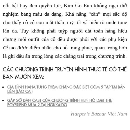
nổi bật hay đen quyền lực, Kim Go Eun không ngại thử
nghiệm bảng màu đa dạng. Khả năng “cân” mọi sắc độ
cho thấy cô có con mắt thẩm mỹ tốt và hiểu rõ undertone
làn da. Tuy không phải tuýp người dát toàn hàng hiệu
nhưng mỗi outfit của cô đều được phối với các phụ kiện
để tạo được điểm nhấn cho bộ trang phục, quan trọng hơn
là ghi dấu ấn trong lòng các chàng trai trong chương trình.
CÁC CHƯƠNG TRÌNH TRUYỀN HÌNH THỰC TẾ CÓ THỂ
BẠN MUỐN XEM:
GIA ĐÌNH HAHA TUNG THÊM CHẶNG ĐẶC BIỆT GỒM 5 TẬP TẠI BẢN
LIỀN (LÀO CAI)
GẶP GỠ DÀN CAST CỦA CHƯƠNG TRÌNH HẸN HÒ LGBT THE
BOYFRIEND MÙA 2 TẠI HOKKAIDO
Harper’s Bazaar Việt Nam