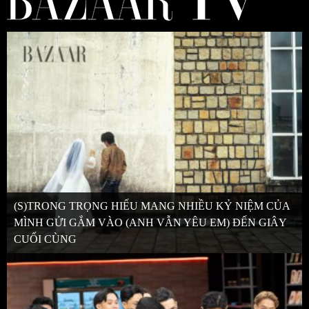
(S)TRONG TRỌNG HIẾU MANG NHIỀU KỶ NIỆM CỦA
MÌNH GỬI GẮM VÀO (ANH VẪN YÊU EM) ĐẾN GIÂY
CUỐI CÙNG