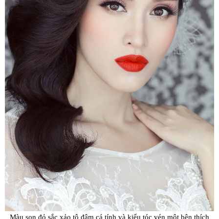
Màu son đỏ sắc xảo tô đậm cá tính và kiểu tóc vén một bên thích