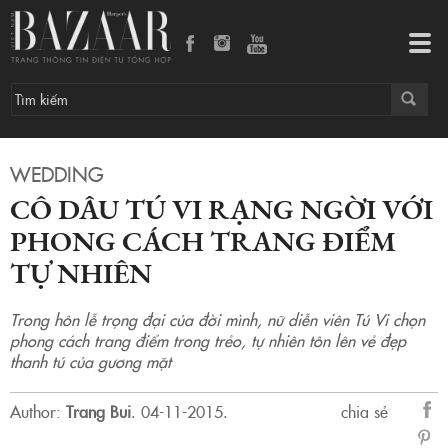
Cô dâu Tú Vi rạng ngời với phong cách trang điểm tự nhiên
Tog
navi
WEDDING
CÔ DÂU TÚ VI RẠNG NGỜI VỚI
PHONG CÁCH TRANG ĐIỂM
TỰ NHIÊN
Trong hôn lễ trọng đại của đời mình, nữ diễn viên Tú Vi chọn
phong cách trang điểm trong trẻo, tự nhiên tôn lên vẻ đẹp
thanh tú của gương mặt
Author:
Trang Bui
.
04-11-2015.
chia sẻ
sẻ