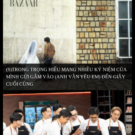
(S)TRONG TRỌNG HIẾU MANG NHIỀU KỶ NIỆM CỦA
MÌNH GỬI GẮM VÀO (ANH VẪN YÊU EM) ĐẾN GIÂY
CUỐI CÙNG