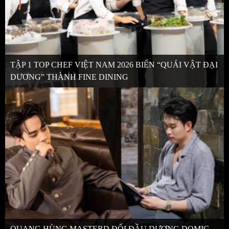
TẬP 1 TOP CHEF VIỆT NAM 2026 BIẾN “QUÁI VẬT ĐẠI
DƯƠNG” THÀNH FINE DINING
QUANG HÙNG MASTERD ĐỐI ĐẦU DƯƠNG DOMIC