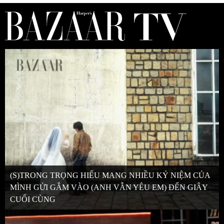
(S)TRONG TRỌNG HIẾU MANG NHIỀU KỶ NIỆM CỦA
MÌNH GỬI GẮM VÀO (ANH VẪN YÊU EM) ĐẾN GIÂY
CUỐI CÙNG