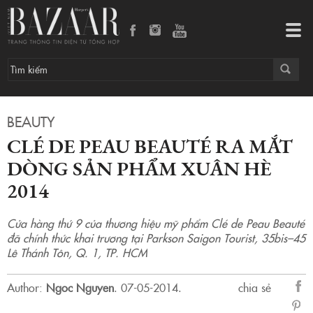
Clé de Peau Beauté ra mắt dòng sản phẩm Xuân Hè 2014
Tog
navi
BEAUTY
CLÉ DE PEAU BEAUTÉ RA MẮT
DÒNG SẢN PHẨM XUÂN HÈ
2014
Cửa hàng thứ 9 của thương hiệu mỹ phẩm Clé de Peau Beauté
đã chính thức khai trương tại Parkson Saigon Tourist, 35bis–45
Lê Thánh Tôn, Q. 1, TP. HCM
Author:
Ngoc Nguyen
.
07-05-2014.
chia sẻ
sẻ