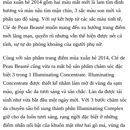
mùa xuân hè 2014 gồm hai màu mắt mới là lam tím đinh
hương và màu nâu tím mận chín, 3 sắc màu son mới và
phấn tạo độ sáng. Với sự kết hợp từ các sắc màu tinh tế,
Clé de Peau Beauté muốn mang đến xu hướng trang điểm
mới lãng mạn, quyến rũ nhưng vẫn thể hiện được nét cá
tính, sự tự do phóng khoáng của người phụ nữ.
Cùng với sản phẩm trang điểm mùa xuân hè 2014, Clé de
Peau Beauté cũng vừa ra mắt bộ sản phẩm chăm sóc đặc
biệt 3 trong 1 Illuminating Concentrate. Illuminating
Concentrate được thiết kế nhằm làm mờ đi vùng da sạm
màu, giúp sắc da tươi sáng và săn chắc. Làn da được tái
sinh như vừa bắt đầu một ngày mới. Với 3 bước chăm sóc
da chuyên sâu bổ sung thành phần Illuminating Complex
giữ cho da luôn tươi sáng, rạng ngời đặc biệt ở những
điểm nhấn nổi bật của khuôn mặt như hai gò má, vùng da