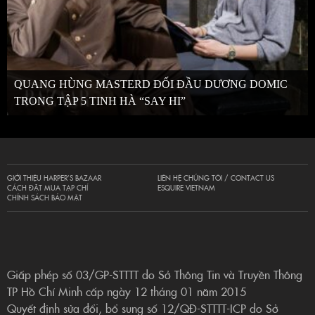
QUANG HÙNG MASTERD ĐỐI ĐẦU DƯƠNG DOMIC
TRONG TẬP 5 TINH HÀ “SAY HI”
GIỚI THIỆU HARPER’S BAZAAR
LIÊN HỆ CHÚNG TÔI / CONTACT US
CÁCH ĐẶT MUA TẠP CHÍ
ESQUIRE VIETNAM
CHÍNH SÁCH BẢO MẬT
Giấp phép số 03/GP-STTTT do Sở Thông Tin và Truyền Thông
TP Hồ Chí Minh cấp ngày 12 tháng 01 năm 2015
Quyết định sửa đổi, bổ sung số 12/QĐ-STTTT-ICP do Sở