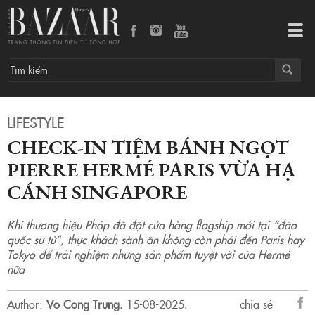
Check-in tiệm bánh ngọt Pierre Hermé Paris vừa hạ cánh Singapore
Tog
navi
LIFESTYLE
CHECK-IN TIỆM BÁNH NGỌT
PIERRE HERMÉ PARIS VỪA HẠ
CÁNH SINGAPORE
Khi thương hiệu Pháp đã đặt cửa hàng flagship mới tại “đảo
quốc sư tử”, thực khách sành ăn không còn phải đến Paris hay
Tokyo để trải nghiệm những sản phẩm tuyệt vời của Hermé
nữa
Author:
Vo Cong Trung
.
15-08-2025.
chia sẻ