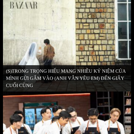
(S)TRONG TRỌNG HIẾU MANG NHIỀU KỶ NIỆM CỦA
MÌNH GỬI GẮM VÀO (ANH VẪN YÊU EM) ĐẾN GIÂY
CUỐI CÙNG