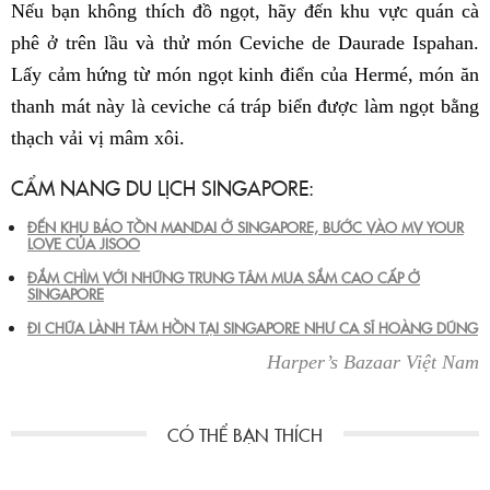
Nếu bạn không thích đồ ngọt, hãy đến khu vực quán cà
phê ở trên lầu và thử món Ceviche de Daurade Ispahan.
Lấy cảm hứng từ món ngọt kinh điển của Hermé, món ăn
thanh mát này là ceviche cá tráp biển được làm ngọt bằng
thạch vải vị mâm xôi.
CẨM NANG DU LỊCH SINGAPORE:
ĐẾN KHU BẢO TỒN MANDAI Ở SINGAPORE, BƯỚC VÀO MV YOUR
LOVE CỦA JISOO
ĐẮM CHÌM VỚI NHỮNG TRUNG TÂM MUA SẮM CAO CẤP Ở
SINGAPORE
ĐI CHỮA LÀNH TÂM HỒN TẠI SINGAPORE NHƯ CA SĨ HOÀNG DŨNG
Harper’s Bazaar Việt Nam