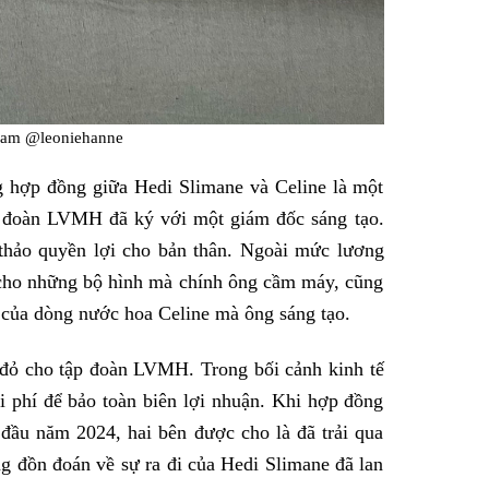
gram @leoniehanne
g hợp đồng giữa Hedi Slimane và Celine là một
p đoàn LVMH đã ký với một giám đốc sáng tạo.
thảo quyền lợi cho bản thân. Ngoài mức lương
cho những bộ hình mà chính ông cầm máy, cũng
 của dòng nước hoa Celine mà ông sáng tạo.
 đỏ cho tập đoàn LVMH. Trong bối cảnh kinh tế
hi phí để bảo toàn biên lợi nhuận. Khi hợp đồng
 đầu năm 2024, hai bên được cho là đã trải qua
ng đồn đoán về sự ra đi của Hedi Slimane đã lan