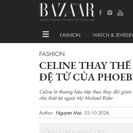
Toggle
FASHION
WATCH & JEWELR
navigation
FASHION
CELINE THAY THẾ
ĐỆ TỬ CỦA PHOEB
Celine là thương hiệu tiếp theo thay đổi giá
nhà thiết kế người Mỹ Michael Rider
Author:
Nguyen Mai
.
03-10-2024.