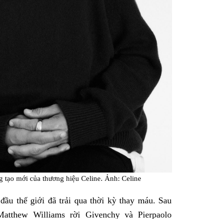
 tạo mới của thương hiệu Celine. Ảnh: Celine
đầu thế giới đã trải qua thời kỳ thay máu. Sau
Matthew Williams rời Givenchy và Pierpaolo