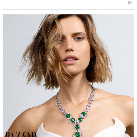
sẻ
Fac