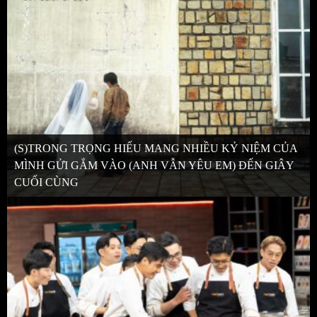
(S)TRONG TRỌNG HIẾU MANG NHIỀU KỶ NIỆM CỦA
MÌNH GỬI GẮM VÀO (ANH VẪN YÊU EM) ĐẾN GIÂY
CUỐI CÙNG