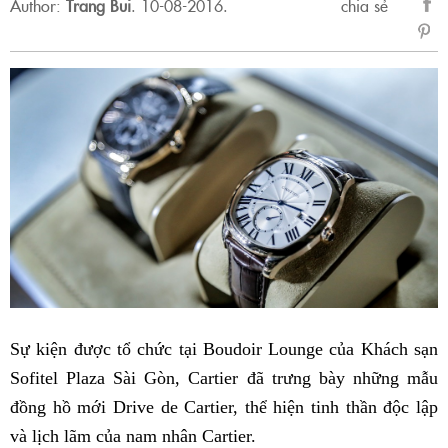
Author:
Trang Bui
.
10-08-2016.
chia sẻ
sẻ
Fac
Sự kiện được tổ chức tại Boudoir Lounge của Khách sạn
Sofitel Plaza Sài Gòn, Cartier đã trưng bày những mẫu
đồng hồ mới Drive de Cartier, thể hiện tinh thần độc lập
và lịch lãm của nam nhân Cartier.