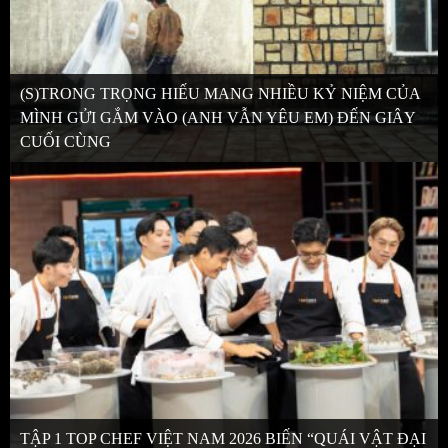
(S)TRONG TRỌNG HIẾU MANG NHIỀU KỶ NIỆM CỦA
MÌNH GỬI GẮM VÀO (ANH VẪN YÊU EM) ĐẾN GIÂY
CUỐI CÙNG
TẬP 1 TOP CHEF VIỆT NAM 2026 BIẾN “QUÁI VẬT ĐẠI