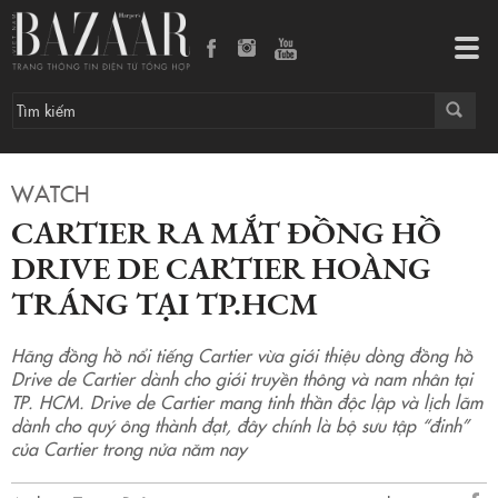
Cartier ra mắt đồng hồ Drive de Cartier hoàng tráng tại tp.hcm
Tog
navi
WATCH
CARTIER RA MẮT ĐỒNG HỒ
DRIVE DE CARTIER HOÀNG
TRÁNG TẠI TP.HCM
Hãng đồng hồ nổi tiếng Cartier vừa giới thiệu dòng đồng hồ
Drive de Cartier dành cho giới truyền thông và nam nhân tại
TP. HCM. Drive de Cartier mang tinh thần độc lập và lịch lãm
dành cho quý ông thành đạt, đây chính là bộ sưu tập “đinh”
của Cartier trong nửa năm nay