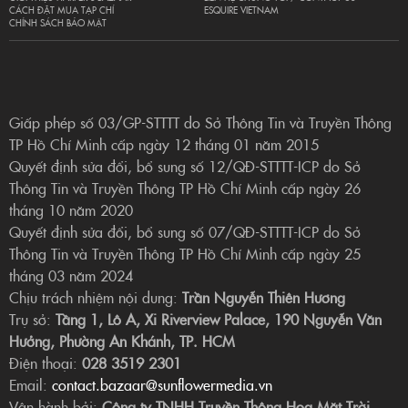
CÁCH ĐẶT MUA TẠP CHÍ
ESQUIRE VIETNAM
CHÍNH SÁCH BẢO MẬT
Giấp phép số 03/GP-STTTT do Sở Thông Tin và Truyền Thông
TP Hồ Chí Minh cấp ngày 12 tháng 01 năm 2015
Quyết định sửa đổi, bổ sung số 12/QĐ-STTTT-ICP do Sở
Thông Tin và Truyền Thông TP Hồ Chí Minh cấp ngày 26
tháng 10 năm 2020
Quyết định sửa đổi, bổ sung số 07/QĐ-STTTT-ICP do Sở
Thông Tin và Truyền Thông TP Hồ Chí Minh cấp ngày 25
tháng 03 năm 2024
Chịu trách nhiệm nội dung:
Trần Nguyễn Thiên Hương
Trụ sở:
Tầng 1, Lô A, Xi Riverview Palace, 190 Nguyễn Văn
Hưởng, Phường An Khánh, TP. HCM
Điện thoại:
028 3519 2301
Email:
contact.bazaar@sunflowermedia.vn
Vận hành bởi:
Công ty TNHH Truyền Thông Hoa Mặt Trời.