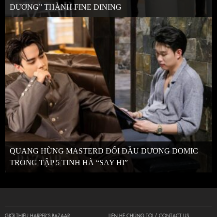
DƯƠNG” THÀNH FINE DINING
QUANG HÙNG MASTERD ĐỐI ĐẦU DƯƠNG DOMIC
TRONG TẬP 5 TINH HÀ “SAY HI”
GIỚI THIỆU HARPER’S BAZAAR
LIÊN HỆ CHÚNG TÔI / CONTACT US