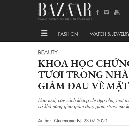
Toggle
FASHION
WATCH & JEWELR
navigation
BEAUTY
KHOA HỌC CHỨNG
TƯƠI TRONG NHÀ
GIẢM ĐAU VỀ MẶ
Hoa tươi, cây cảnh không chỉ đẹp nhà, mát m
có khả năng giúp giảm đau, giảm stress mà k
Author:
Queenanie N
.
23-07-2020.