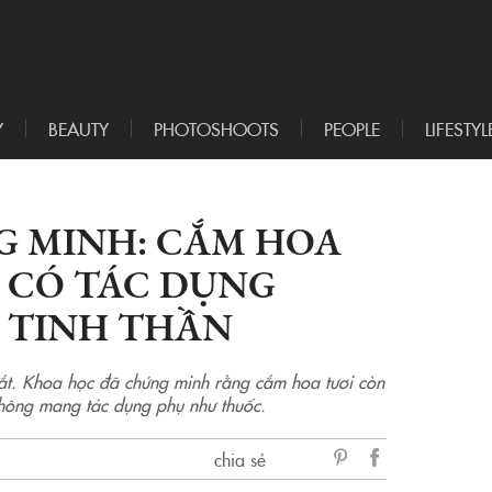
Y
BEAUTY
PHOTOSHOOTS
PEOPLE
LIFESTYL
 MINH: CẮM HOA
 CÓ TÁC DỤNG
T TINH THẦN
ắt. Khoa học đã chứng minh rằng cắm hoa tươi còn
hông mang tác dụng phụ như thuốc.
chia sẻ
sẻ