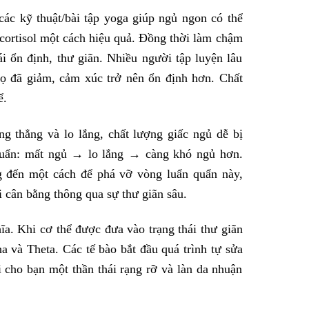
các kỹ thuật/bài tập yoga giúp ngủ ngon có thể
cortisol một cách hiệu quả. Đồng thời làm chậm
ái ổn định, thư giãn. Nhiều người tập luyện lâu
họ đã giảm, cảm xúc trở nên ổn định hơn. Chất
ể.
g thẳng và lo lắng, chất lượng giấc ngủ dễ bị
quẩn: mất ngủ → lo lắng → càng khó ngủ hơn.
 đến một cách để phá vỡ vòng luẩn quẩn này,
ái cân bằng thông qua sự thư giãn sâu.
a. Khi cơ thể được đưa vào trạng thái thư giãn
a và Theta. Các tế bào bắt đầu quá trình tự sửa
 cho bạn một thần thái rạng rỡ và làn da nhuận