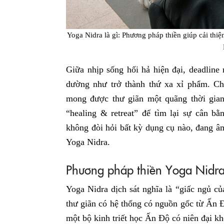
Yoga Nidra là gì: Phương pháp thiền giúp cải thi
Giữa nhịp sống hối hả hiện đại, deadline 
dường như trở thành thứ xa xỉ phẩm. Ch
mong được thư giãn một quãng thời gia
“healing & retreat” để tìm lại sự cân b
không đòi hỏi bất kỳ dụng cụ nào, đang â
Yoga Nidra.
Phương pháp thiền Yoga Nidra 
Yoga Nidra dịch sát nghĩa là “giấc ngủ c
thư giãn có hệ thống có nguồn gốc từ Ấn 
một bộ kinh triết học Ấn Độ có niên đại 