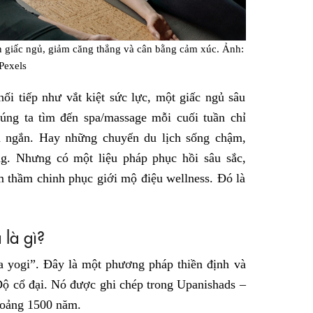
ện giấc ngủ, giảm căng thẳng và cân bằng cảm xúc. Ảnh:
Pexels
nối tiếp như vắt kiệt sức lực, một giấc ngủ sâu
úng ta tìm đến spa/massage mỗi cuối tuần chỉ
n ngắn. Hay những chuyến du lịch sống chậm,
ằng. Nhưng có một liệu pháp phục hồi sâu sắc,
m thầm chinh phục giới mộ điệu wellness. Đó là
là gì?
ủa yogi”. Đây là một phương pháp thiền định và
Độ cổ đại. Nó được ghi chép trong Upanishads –
khoảng 1500 năm.