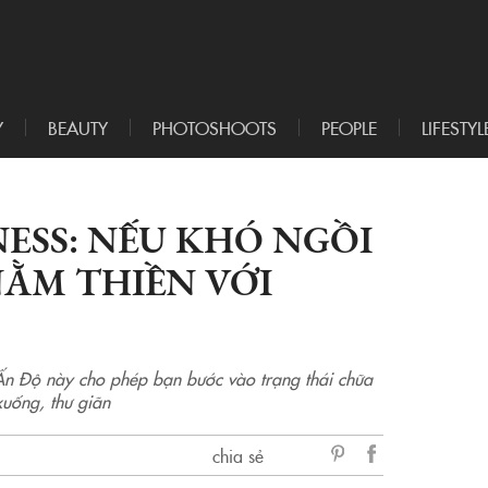
Y
BEAUTY
PHOTOSHOOTS
PEOPLE
LIFESTYL
ESS: NẾU KHÓ NGỒI
NẰM THIỀN VỚI
Ấn Độ này cho phép bạn bước vào trạng thái chữa
xuống, thư giãn
chia sẻ
sẻ