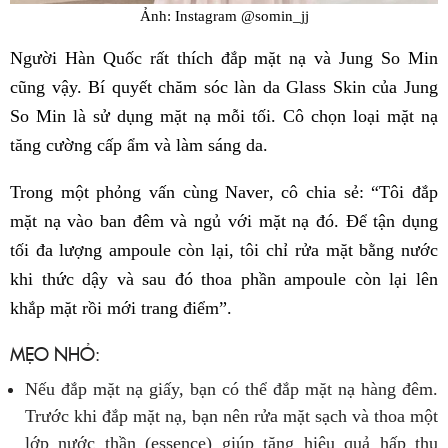
Ảnh: Instagram @somin_jj
Người Hàn Quốc rất thích đắp mặt nạ và Jung So Min
cũng vậy. Bí quyết chăm sóc làn da Glass Skin của Jung
So Min là sử dụng mặt nạ mỗi tối. Cô chọn loại mặt nạ
tăng cường cấp ẩm và làm sáng da.
Trong một phỏng vấn cùng Naver, cô chia sẻ: “Tôi đắp
mặt nạ vào ban đêm và ngủ với mặt nạ đó. Để tận dụng
tối đa lượng ampoule còn lại, tôi chỉ rửa mặt bằng nước
khi thức dậy và sau đó thoa phần ampoule còn lại lên
khắp mặt rồi mới trang điểm”.
MẸO NHỎ:
Nếu đắp mặt nạ giấy, bạn có thể đắp mặt nạ hàng đêm.
Trước khi đắp mặt nạ, bạn nên rửa mặt sạch và thoa một
lớp nước thần (essence) giúp tăng hiệu quả hấp thụ