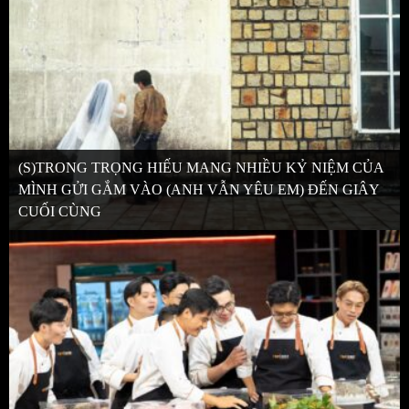
(S)TRONG TRỌNG HIẾU MANG NHIỀU KỶ NIỆM CỦA
MÌNH GỬI GẮM VÀO (ANH VẪN YÊU EM) ĐẾN GIÂY
CUỐI CÙNG