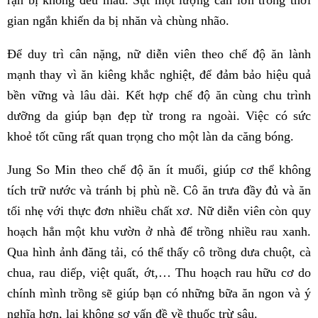
gian ngắn khiến da bị nhăn và chùng nhão.
Để duy trì cân nặng, nữ diễn viên theo chế độ ăn lành
mạnh thay vì ăn kiêng khắc nghiệt, để đảm bảo hiệu quả
bền vững và lâu dài. Kết hợp chế độ ăn cùng chu trình
dưỡng da giúp bạn đẹp từ trong ra ngoài. Việc có sức
khoẻ tốt cũng rất quan trọng cho một làn da căng bóng.
Jung So Min theo chế độ ăn ít muối, giúp cơ thể không
tích trữ nước và tránh bị phù nề. Cô ăn trưa đầy đủ và ăn
tối nhẹ với thực đơn nhiều chất xơ. Nữ diễn viên còn quy
hoạch hẳn một khu vườn ở nhà để trồng nhiều rau xanh.
Qua hình ảnh đăng tải, có thể thấy cô trồng dưa chuột, cà
chua, rau diếp, việt quất, ớt,… Thu hoạch rau hữu cơ do
chính mình trồng sẽ giúp bạn có những bữa ăn ngon và ý
nghĩa hơn, lại không sợ vấn đề về thuốc trừ sâu.