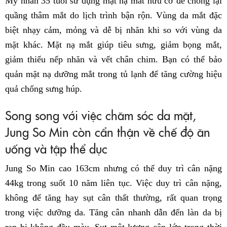
Mỹ nhân 35 tuổi sử dụng mặt nạ mắt hữu cơ để chống lại
quầng thâm mắt do lịch trình bận rộn. Vùng da mắt đặc
biệt nhạy cảm, mỏng và dễ bị nhăn khi so với vùng da
mặt khác. Mặt nạ mắt giúp tiêu sưng, giảm bọng mắt,
giảm thiểu nếp nhăn và vết chân chim. Bạn có thể bảo
quản mặt nạ dưỡng mắt trong tủ lạnh để tăng cường hiệu
quả chống sưng húp.
Song song với việc chăm sóc da mặt,
Jung So Min còn cẩn thận về chế độ ăn
uống và tập thể dục
Jung So Min cao 163cm nhưng có thể duy trì cân nặng
44kg trong suốt 10 năm liên tục. Việc duy trì cân nặng,
không để tăng hay sụt cân thất thường, rất quan trọng
trong việc dưỡng da. Tăng cân nhanh dẫn đến làn da bị
rạn bị không đều màu. Sụt một lượng cân lớn trong thời