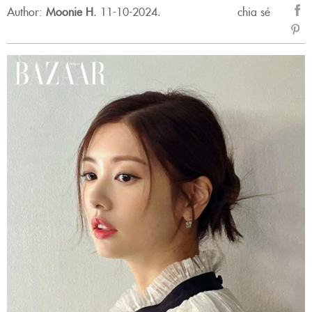
Author:
Moonie H
.
11-10-2024.
chia sẻ
sẻ
Fac