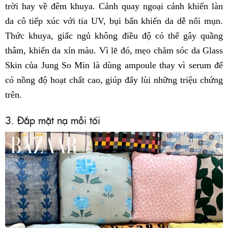
trời hay về đêm khuya. Cảnh quay ngoại cảnh khiến làn
da cô tiếp xúc với tia UV, bụi bẩn khiến da dễ nổi mụn.
Thức khuya, giấc ngủ không điều độ có thể gây quầng
thâm, khiến da xỉn màu. Vì lẽ đó, mẹo chăm sóc da Glass
Skin của Jung So Min là dùng ampoule thay vì serum để
có nồng độ hoạt chất cao, giúp đẩy lùi những triệu chứng
trên.
3. Đắp mặt nạ mỗi tối