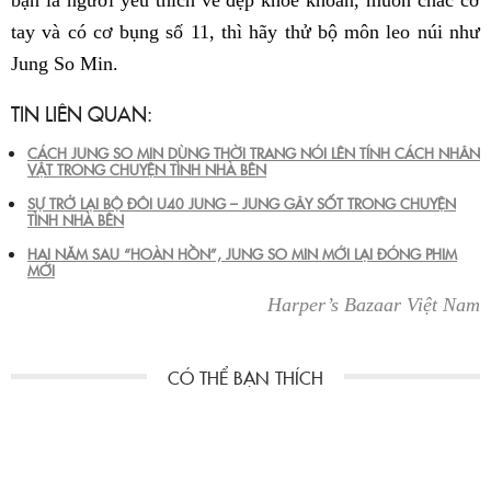
tay và có cơ bụng số 11, thì hãy thử bộ môn leo núi như
Jung So Min.
TIN LIÊN QUAN:
CÁCH JUNG SO MIN DÙNG THỜI TRANG NÓI LÊN TÍNH CÁCH NHÂN
VẬT TRONG CHUYỆN TÌNH NHÀ BÊN
SỰ TRỞ LẠI BỘ ĐÔI U40 JUNG – JUNG GÂY SỐT TRONG CHUYỆN
TÌNH NHÀ BÊN
HAI NĂM SAU “HOÀN HỒN”, JUNG SO MIN MỚI LẠI ĐÓNG PHIM
MỚI
Harper’s Bazaar Việt Nam