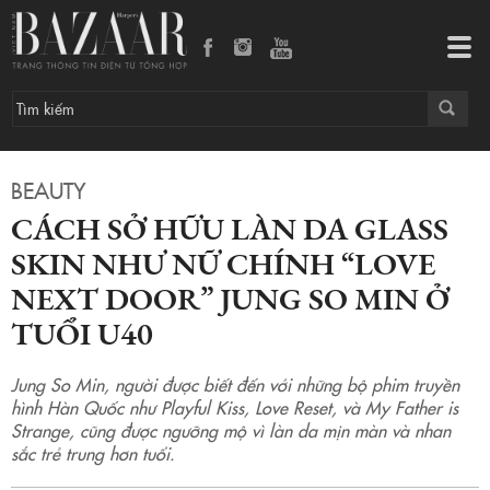
Cách sở hữu làn da Glass Skin như nữ chính “Love Next Door” Jung So Min ở tuổi U40
Tog
navi
BEAUTY
CÁCH SỞ HỮU LÀN DA GLASS
SKIN NHƯ NỮ CHÍNH “LOVE
NEXT DOOR” JUNG SO MIN Ở
TUỔI U40
Jung So Min, người được biết đến với những bộ phim truyền
hình Hàn Quốc như Playful Kiss, Love Reset, và My Father is
Strange, cũng được ngưỡng mộ vì làn da mịn màn và nhan
sắc trẻ trung hơn tuổi.