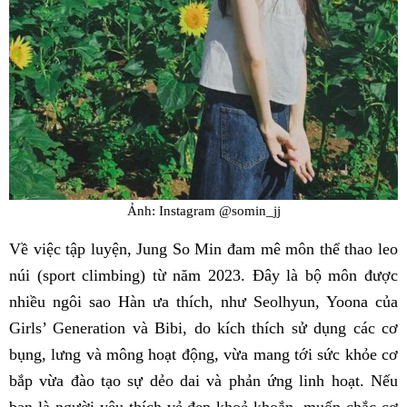
Ảnh: Instagram @somin_jj
Về việc tập luyện, Jung So Min đam mê môn thể thao leo
núi (sport climbing) từ năm 2023. Đây là bộ môn được
nhiều ngôi sao Hàn ưa thích, như Seolhyun, Yoona của
Girls’ Generation và Bibi, do kích thích sử dụng các cơ
bụng, lưng và mông hoạt động, vừa mang tới sức khỏe cơ
bắp vừa đào tạo sự dẻo dai và phản ứng linh hoạt. Nếu
bạn là người yêu thích vẻ đẹp khoẻ khoắn, muốn chắc cơ