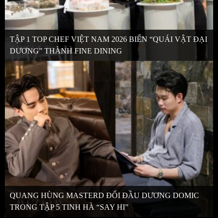
TẬP 1 TOP CHEF VIỆT NAM 2026 BIẾN “QUÁI VẬT ĐẠI
DƯƠNG” THÀNH FINE DINING
QUANG HÙNG MASTERD ĐỐI ĐẦU DƯƠNG DOMIC
TRONG TẬP 5 TINH HÀ “SAY HI”