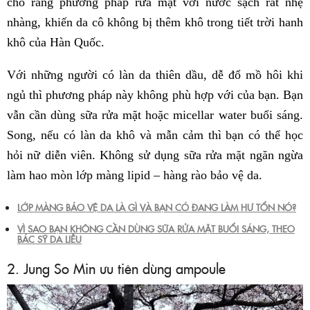
cho rằng phương pháp rửa mặt với nước sạch rất nhẹ
nhàng, khiến da cô không bị thêm khô trong tiết trời hanh
khô của Hàn Quốc.
Với những người có làn da thiên dầu, dễ đổ mồ hôi khi
ngủ thì phương pháp này không phù hợp với của bạn. Bạn
vẫn cần dùng sữa rửa mặt hoặc micellar water buổi sáng.
Song, nếu có làn da khô và mẫn cảm thì bạn có thể học
hỏi nữ diễn viên. Không sử dụng sữa rửa mặt ngăn ngừa
làm hao mòn lớp màng lipid – hàng rào bảo vệ da.
LỚP MÀNG BẢO VỆ DA LÀ GÌ VÀ BẠN CÓ ĐANG LÀM HƯ TỔN NÓ?
VÌ SAO BẠN KHÔNG CẦN DÙNG SỮA RỬA MẶT BUỔI SÁNG, THEO
BÁC SỸ DA LIỄU
2. Jung So Min ưu tiên dùng ampoule