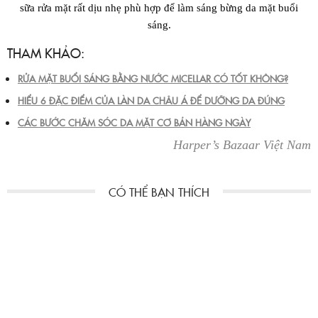
sữa rửa mặt rất dịu nhẹ phù hợp để làm sáng bừng da mặt buổi
sáng.
THAM KHẢO:
RỬA MẶT BUỔI SÁNG BẰNG NƯỚC MICELLAR CÓ TỐT KHÔNG?
HIỂU 6 ĐẶC ĐIỂM CỦA LÀN DA CHÂU Á ĐỂ DƯỠNG DA ĐÚNG
CÁC BƯỚC CHĂM SÓC DA MẶT CƠ BẢN HÀNG NGÀY
Harper’s Bazaar Việt Nam