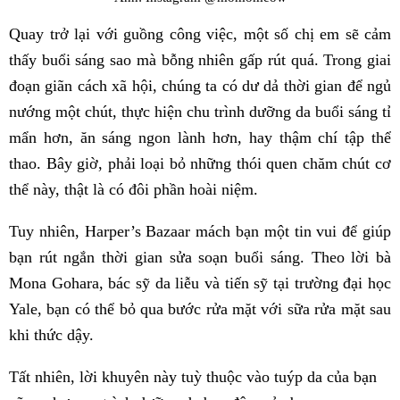
Quay trở lại với guồng công việc, một số chị em sẽ cảm
thấy buổi sáng sao mà bỗng nhiên gấp rút quá. Trong giai
đoạn giãn cách xã hội, chúng ta có dư dả thời gian để ngủ
nướng một chút, thực hiện chu trình dưỡng da buổi sáng tỉ
mẩn hơn, ăn sáng ngon lành hơn, hay thậm chí tập thể
thao. Bây giờ, phải loại bỏ những thói quen chăm chút cơ
thể này, thật là có đôi phần hoài niệm.
Tuy nhiên, Harper’s Bazaar mách bạn một tin vui để giúp
bạn rút ngắn thời gian sửa soạn buổi sáng. Theo lời bà
Mona Gohara, bác sỹ da liễu và tiến sỹ tại trường đại học
Yale, bạn có thể bỏ qua bước rửa mặt với sữa rửa mặt sau
khi thức dậy.
Tất nhiên, lời khuyên này tuỳ thuộc vào tuýp da của bạn