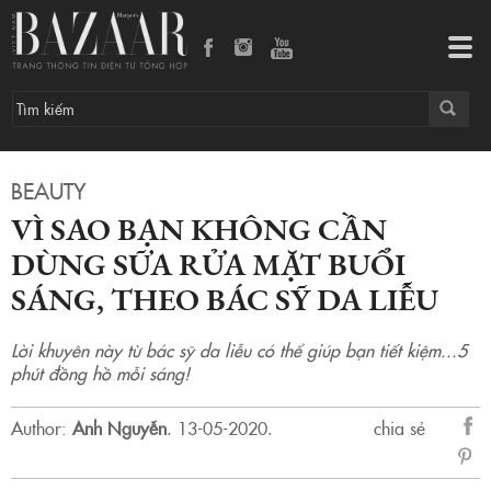
Vì sao bạn không cần dùng sữa rửa mặt buổi sáng, theo bác sỹ da liễu
Tog
navi
BEAUTY
VÌ SAO BẠN KHÔNG CẦN
DÙNG SỮA RỬA MẶT BUỔI
SÁNG, THEO BÁC SỸ DA LIỄU
Lời khuyên này từ bác sỹ da liễu có thể giúp bạn tiết kiệm...5
phút đồng hồ mỗi sáng!
Author:
Anh Nguyễn
.
13-05-2020.
chia sẻ
sẻ
Fac