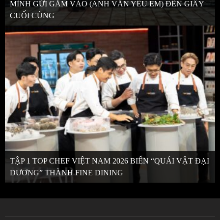
MÌNH GỬI GẮM VÀO (ANH VẪN YÊU EM) ĐẾN GIÂY
CUỐI CÙNG
TẬP 1 TOP CHEF VIỆT NAM 2026 BIẾN “QUÁI VẬT ĐẠI
DƯƠNG” THÀNH FINE DINING