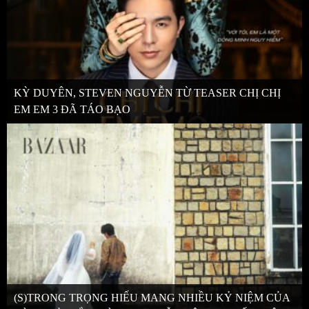
KỲ DUYÊN, STEVEN NGUYỄN TỪ TEASER CHỊ CHỊ
EM EM 3 ĐÃ TÁO BẠO
(S)TRONG TRỌNG HIẾU MANG NHIỀU KỶ NIỆM CỦA