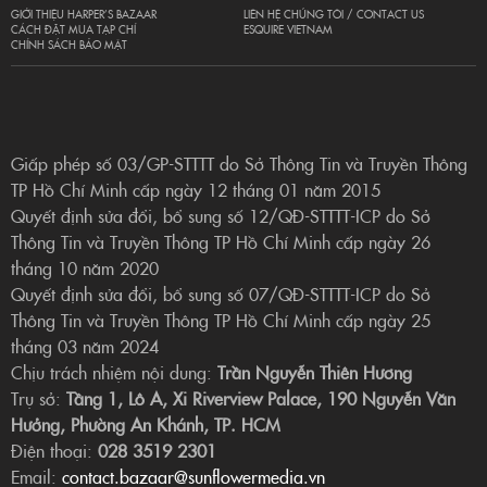
GIỚI THIỆU HARPER’S BAZAAR
LIÊN HỆ CHÚNG TÔI / CONTACT US
CÁCH ĐẶT MUA TẠP CHÍ
ESQUIRE VIETNAM
CHÍNH SÁCH BẢO MẬT
Giấp phép số 03/GP-STTTT do Sở Thông Tin và Truyền Thông
TP Hồ Chí Minh cấp ngày 12 tháng 01 năm 2015
Quyết định sửa đổi, bổ sung số 12/QĐ-STTTT-ICP do Sở
Thông Tin và Truyền Thông TP Hồ Chí Minh cấp ngày 26
tháng 10 năm 2020
Quyết định sửa đổi, bổ sung số 07/QĐ-STTTT-ICP do Sở
Thông Tin và Truyền Thông TP Hồ Chí Minh cấp ngày 25
tháng 03 năm 2024
Chịu trách nhiệm nội dung:
Trần Nguyễn Thiên Hương
Trụ sở:
Tầng 1, Lô A, Xi Riverview Palace, 190 Nguyễn Văn
Hưởng, Phường An Khánh, TP. HCM
Điện thoại:
028 3519 2301
Email:
contact.bazaar@sunflowermedia.vn