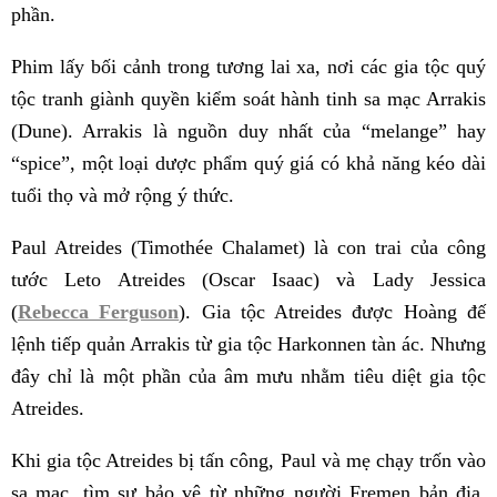
phần.
Phim lấy bối cảnh trong tương lai xa, nơi các gia tộc quý
tộc tranh giành quyền kiểm soát hành tinh sa mạc Arrakis
(Dune). Arrakis là nguồn duy nhất của “melange” hay
“spice”, một loại dược phẩm quý giá có khả năng kéo dài
tuổi thọ và mở rộng ý thức.
Paul Atreides (Timothée Chalamet) là con trai của công
tước Leto Atreides (Oscar Isaac) và Lady Jessica
(
Rebecca Ferguson
). Gia tộc Atreides được Hoàng đế
lệnh tiếp quản Arrakis từ gia tộc Harkonnen tàn ác. Nhưng
đây chỉ là một phần của âm mưu nhằm tiêu diệt gia tộc
Atreides.
Khi gia tộc Atreides bị tấn công, Paul và mẹ chạy trốn vào
sa mạc, tìm sự bảo vệ từ những người Fremen bản địa.