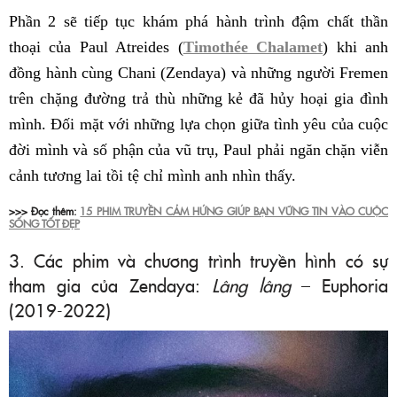
Phần 2 sẽ tiếp tục khám phá hành trình đậm chất thần
thoại của Paul Atreides (
Timothée Chalamet
) khi anh
đồng hành cùng Chani (Zendaya) và những người Fremen
trên chặng đường trả thù những kẻ đã hủy hoại gia đình
mình. Đối mặt với những lựa chọn giữa tình yêu của cuộc
đời mình và số phận của vũ trụ, Paul phải ngăn chặn viễn
cảnh tương lai tồi tệ chỉ mình anh nhìn thấy.
>>> Đọc thêm:
15 PHIM TRUYỀN CẢM HỨNG GIÚP BẠN VỮNG TIN VÀO CUỘC
SỐNG TỐT ĐẸP
3. Các phim và chương trình truyền hình có sự
tham gia của Zendaya:
Lâng lâng
– Euphoria
(2019-2022)