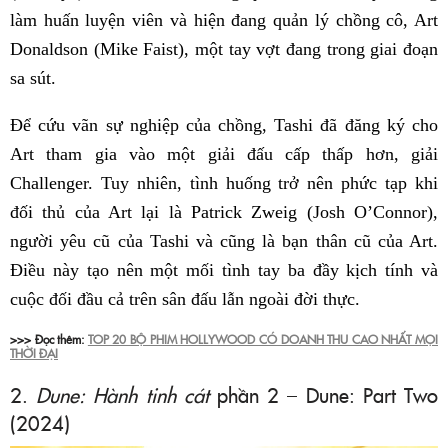
làm huấn luyện viên và hiện đang quản lý chồng cô, Art
Donaldson (Mike Faist), một tay vợt đang trong giai đoạn
sa sút.
Để cứu vãn sự nghiệp của chồng, Tashi đã đăng ký cho
Art tham gia vào một giải đấu cấp thấp hơn, giải
Challenger. Tuy nhiên, tình huống trở nên phức tạp khi
đối thủ của Art lại là Patrick Zweig (Josh O’Connor),
người yêu cũ của Tashi và cũng là bạn thân cũ của Art.
Điều này tạo nên một mối tình tay ba đầy kịch tính và
cuộc đối đầu cả trên sân đấu lẫn ngoài đời thực.
>>> Đọc thêm:
TOP 20 BỘ PHIM HOLLYWOOD CÓ DOANH THU CAO NHẤT MỌI
THỜI ĐẠI
2.
Dune: Hành tinh cát
phần 2 – Dune: Part Two
(2024)