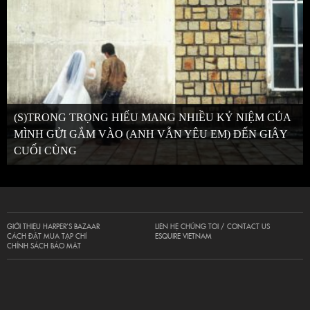
(S)TRONG TRỌNG HIẾU MANG NHIỀU KỶ NIỆM CỦA
MÌNH GỬI GẮM VÀO (ANH VẪN YÊU EM) ĐẾN GIÂY
CUỐI CÙNG
GIỚI THIỆU HARPER’S BAZAAR
LIÊN HỆ CHÚNG TÔI / CONTACT US
CÁCH ĐẶT MUA TẠP CHÍ
ESQUIRE VIETNAM
CHÍNH SÁCH BẢO MẬT