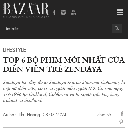
Top 6 bộ phim mới nhất của diễn viên trẻ Zendaya
Tog
navi
LIFESTYLE
TOP 6 BỘ PHIM MỚI NHẤT CỦA
DIỄN VIÊN TRẺ ZENDAYA
Zendaya tên đầy đủ là Zendaya Maree Stoermer Coleman, là
một nữ diễn viên, ca sĩ và người mẫu người Mỹ. Cô sinh ngày
1-9-1996 tại Oakland, California và là người gốc Phi, Đức,
Ireland và Scotland.
Author:
Thu Hoang
.
08-07-2024.
chia sẻ
sẻ