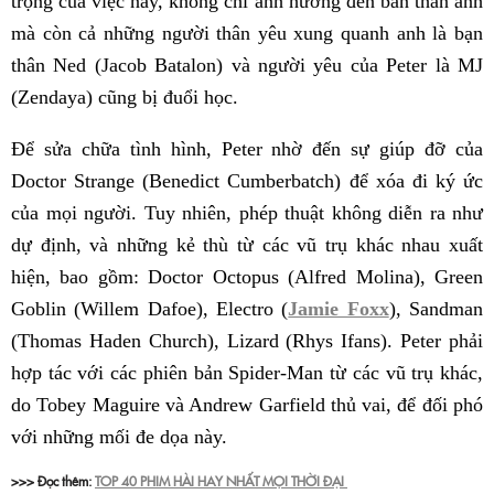
trọng của việc này, không chỉ ảnh hưởng đến bản thân anh
mà còn cả những người thân yêu xung quanh anh là bạn
thân Ned (Jacob Batalon) và người yêu của Peter là MJ
(Zendaya) cũng bị đuổi học.
Để sửa chữa tình hình, Peter nhờ đến sự giúp đỡ của
Doctor Strange (Benedict Cumberbatch) để xóa đi ký ức
của mọi người. Tuy nhiên, phép thuật không diễn ra như
dự định, và những kẻ thù từ các vũ trụ khác nhau xuất
hiện, bao gồm: Doctor Octopus (Alfred Molina), Green
Goblin (Willem Dafoe), Electro (
Jamie Foxx
), Sandman
(Thomas Haden Church), Lizard (Rhys Ifans). Peter phải
hợp tác với các phiên bản Spider-Man từ các vũ trụ khác,
do Tobey Maguire và Andrew Garfield thủ vai, để đối phó
với những mối đe dọa này.
>>> Đọc thêm:
TOP 40 PHIM HÀI HAY NHẤT MỌI THỜI ĐẠI