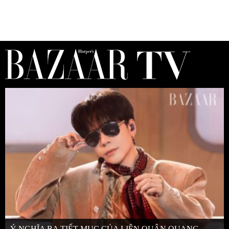
Ý NGHĨA BA TIẾT MỤC CỦA LIÊN QUÂN QUANG