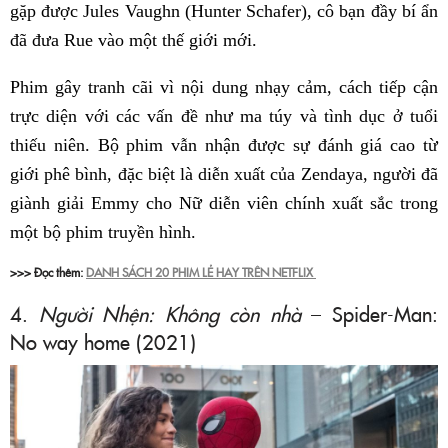
gặp được Jules Vaughn (Hunter Schafer), cô bạn đầy bí ẩn
đã đưa Rue vào một thế giới mới.
Phim gây tranh cãi vì nội dung nhạy cảm, cách tiếp cận
trực diện với các vấn đề như ma túy và tình dục ở tuổi
thiếu niên. Bộ phim vẫn nhận được sự đánh giá cao từ
giới phê bình, đặc biệt là diễn xuất của Zendaya, người đã
giành giải Emmy cho Nữ diễn viên chính xuất sắc trong
một bộ phim truyền hình.
>>> Đọc thêm:
DANH SÁCH 20 PHIM LẺ HAY TRÊN NETFLIX
4.
Người Nhện: Không còn nhà
– Spider-Man:
No way home (2021)