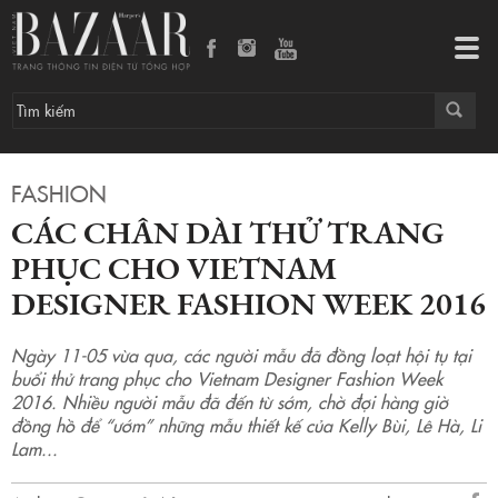
Các chân dài thử trang phục cho Vietnam Designer Fashion Week 2016
Tog
navi
FASHION
CÁC CHÂN DÀI THỬ TRANG
PHỤC CHO VIETNAM
DESIGNER FASHION WEEK 2016
Ngày 11-05 vừa qua, các người mẫu đã đồng loạt hội tụ tại
buổi thử trang phục cho Vietnam Designer Fashion Week
2016. Nhiều người mẫu đã đến từ sớm, chờ đợi hàng giờ
đồng hồ để “ướm” những mẫu thiết kế của Kelly Bùi, Lê Hà, Li
Lam...