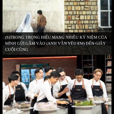
(S)TRONG TRỌNG HIẾU MANG NHIỀU KỶ NIỆM CỦA
MÌNH GỬI GẮM VÀO (ANH VẪN YÊU EM) ĐẾN GIÂY
CUỐI CÙNG