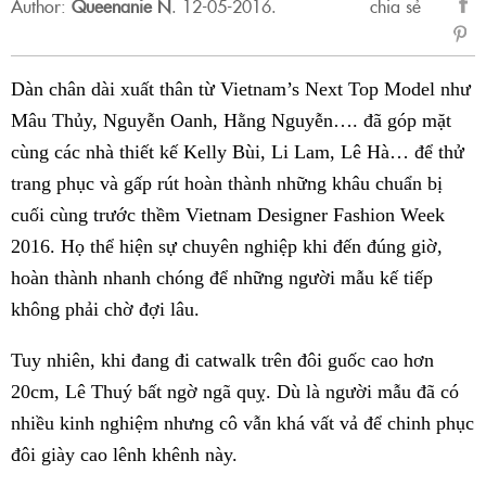
Author:
Queenanie N
.
12-05-2016.
chia sẻ
sẻ
Fac
Dàn chân dài xuất thân từ Vietnam’s Next Top Model như
Mâu Thủy, Nguyễn Oanh, Hằng Nguyễn…. đã góp mặt
cùng các nhà thiết kế Kelly Bùi, Li Lam, Lê Hà… để thử
trang phục và gấp rút hoàn thành những khâu chuẩn bị
cuối cùng trước thềm Vietnam Designer Fashion Week
2016. Họ thể hiện sự chuyên nghiệp khi đến đúng giờ,
hoàn thành nhanh chóng để những người mẫu kế tiếp
không phải chờ đợi lâu.
Tuy nhiên, khi đang đi catwalk trên đôi guốc cao hơn
20cm, Lê Thuý bất ngờ ngã quỵ. Dù là người mẫu đã có
nhiều kinh nghiệm nhưng cô vẫn khá vất vả để chinh phục
đôi giày cao lênh khênh này.