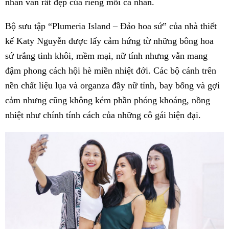
nhân văn rất đẹp của riêng mỗi cá nhân.
Bộ sưu tập “Plumeria Island – Đảo hoa sứ” của nhà thiết
kế Katy Nguyễn được lấy cảm hứng từ những bông hoa
sứ trắng tinh khôi, mềm mại, nữ tính nhưng vẫn mang
đậm phong cách hội hè miền nhiệt đới. Các bộ cánh trên
nền chất liệu lụa và organza đầy nữ tính, bay bổng và gợi
cảm nhưng cũng không kém phần phóng khoáng, nồng
nhiệt như chính tính cách của những cô gái hiện đại.