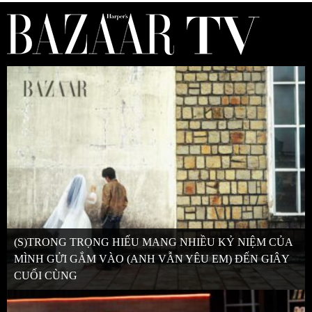
(S)TRONG TRỌNG HIẾU MANG NHIỀU KỶ NIỆM CỦA
MÌNH GỬI GẮM VÀO (ANH VẪN YÊU EM) ĐẾN GIÂY
CUỐI CÙNG