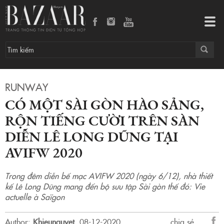
Có một Sài Gòn hào sảng, rộn tiếng cười trên sàn diễn Lê Long Dũng tại AVIFW 2020
Tog
navi
RUNWAY
CÓ MỘT SÀI GÒN HÀO SẢNG,
RỘN TIẾNG CƯỜI TRÊN SÀN
DIỄN LÊ LONG DŨNG TẠI
AVIFW 2020
Trong đêm diễn bế mạc AVIFW 2020 (ngày 6/12), nhà thiết
kế Lê Long Dũng mang đến bộ sưu tập Sài gòn thế đó: Vie
actuelle à Saïgon
Author:
Khieunguyet
.
08-12-2020.
chia sẻ