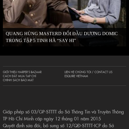
QUANG HÙNG MASTERD ĐỐI ĐẦU DƯƠNG DOMIC
TRONG TẬP 5 TINH HÀ “SAY HI”
GIỚI THIỆU HARPER’S BAZAAR
LIÊN HỆ CHÚNG TÔI / CONTACT US
CÁCH ĐẶT MUA TẠP CHÍ
ESQUIRE VIETNAM
CHÍNH SÁCH BẢO MẬT
Giấp phép số 03/GP-STTTT do Sở Thông Tin và Truyền Thông
TP Hồ Chí Minh cấp ngày 12 tháng 01 năm 2015
Quyết định sửa đổi, bổ sung số 12/QĐ-STTTT-ICP do Sở