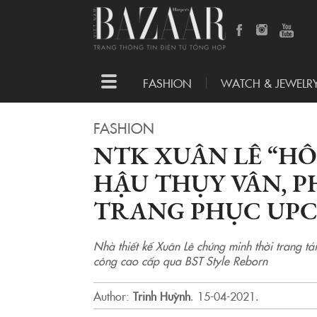
Toggle
FASHION
WATCH & JEWELR
navigation
FASHION
NTK XUÂN LÊ “HÔ
HẬU THỤY VÂN, 
TRANG PHỤC UPC
Nhà thiết kế Xuân Lê chứng minh thời trang tá
công cao cấp qua BST Style Reborn
Author:
Trinh Huỳnh
.
15-04-2021.