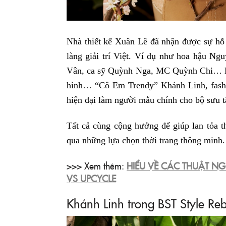
Nhà thiết kế Xuân Lê đã nhận được sự hỗ t
làng giải trí Việt. Ví dụ như hoa hậu N
Vân, ca sỹ Quỳnh Nga, MC Quỳnh Chi… Bên
hình… “Cô Em Trendy” Khánh Linh, fashio
hiện đại làm người mẫu chính cho bộ sưu t
Tất cả cùng cộng hưởng để giúp lan tỏa t
qua những lựa chọn thời trang thông minh.
>>> Xem thêm:
HIỂU VỀ CÁC THUẬT NG
VS UPCYCLE
Khánh Linh trong BST Style Re