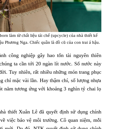
rn làm từ chất liệu tái chế (upcycle) của nhà thiết kế
ậu Phương Nga. Chiếc quần là đồ cũ của con trai á hậu.
ành công nghiệp gây hao tốn tài nguyên thiên
chúng ta cần tới 20 ngàn lít nước. Số nước này
đời. Tuy nhiên, rất nhiều những món trang phục
g chỉ mặc vài lần. Hay thậm chí, số lượng nhựa
ột năm tương ứng với khoảng 3 nghìn tỷ chai lọ
hà thiết Xuân Lê đã quyết định sử dụng chính
 về việc bảo vệ môi trường. Cô quan niệm, mỗi
ời mới. Do đó, NTK quyết định sử dụng chính