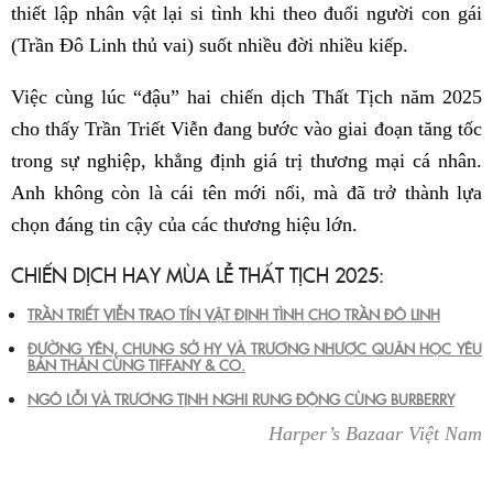
thiết lập nhân vật lại si tình khi theo đuổi người con gái
(Trần Đô Linh thủ vai) suốt nhiều đời nhiều kiếp.
Việc cùng lúc “đậu” hai chiến dịch Thất Tịch năm 2025
cho thấy Trần Triết Viễn đang bước vào giai đoạn tăng tốc
trong sự nghiệp, khẳng định giá trị thương mại cá nhân.
Anh không còn là cái tên mới nổi, mà đã trở thành lựa
chọn đáng tin cậy của các thương hiệu lớn.
CHIẾN DỊCH HAY MÙA LỄ THẤT TỊCH 2025:
TRẦN TRIẾT VIỄN TRAO TÍN VẬT ĐỊNH TÌNH CHO TRẦN ĐÔ LINH
ĐƯỜNG YÊN, CHUNG SỞ HY VÀ TRƯƠNG NHƯỢC QUÂN HỌC YÊU
BẢN THÂN CÙNG TIFFANY & CO.
NGÔ LỖI VÀ TRƯƠNG TỊNH NGHI RUNG ĐỘNG CÙNG BURBERRY
Harper’s Bazaar Việt Nam