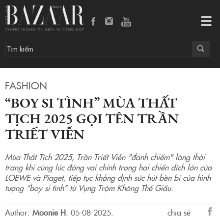
“Boy si tình” mùa Thất Tịch 2025 gọi tên Trần Triết Viễn
Tog
navi
FASHION
“BOY SI TÌNH” MÙA THẤT
TỊCH 2025 GỌI TÊN TRẦN
TRIẾT VIỄN
Mùa Thất Tịch 2025, Trần Triết Viễn "đánh chiếm" làng thời
trang khi cùng lúc đóng vai chính trong hai chiến dịch lớn của
LOEWE và Piaget, tiếp tục khẳng định sức hút bền bỉ của hình
tượng “boy si tình” từ Vụng Trộm Không Thể Giấu.
Author:
Moonie H
.
05-08-2025.
chia sẻ