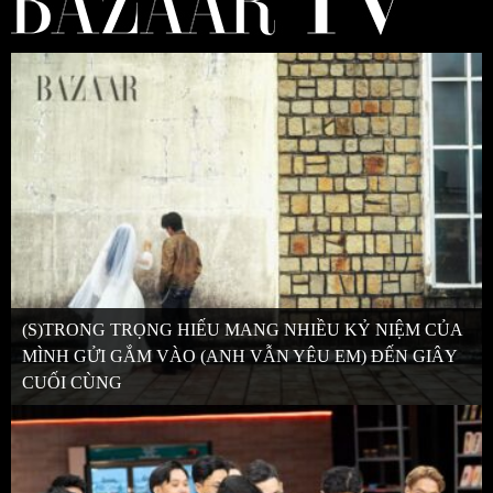
(S)TRONG TRỌNG HIẾU MANG NHIỀU KỶ NIỆM CỦA
MÌNH GỬI GẮM VÀO (ANH VẪN YÊU EM) ĐẾN GIÂY
CUỐI CÙNG