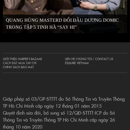
QUANG HÙNG MASTERD ĐỐI ĐẦU DƯƠNG DOMIC
TRONG TẬP 5 TINH HÀ “SAY HI”
GIỚI THIỆU HARPER’S BAZAAR
LIÊN HỆ CHÚNG TÔI / CONTACT US
CÁCH ĐẶT MUA TẠP CHÍ
ESQUIRE VIETNAM
CHÍNH SÁCH BẢO MẬT
Giấp phép số 03/GP-STTTT do Sở Thông Tin và Truyền Thông
TP Hồ Chí Minh cấp ngày 12 tháng 01 năm 2015
Quyết định sửa đổi, bổ sung số 12/QĐ-STTTT-ICP do Sở
Thông Tin và Truyền Thông TP Hồ Chí Minh cấp ngày 26
tháng 10 năm 2020