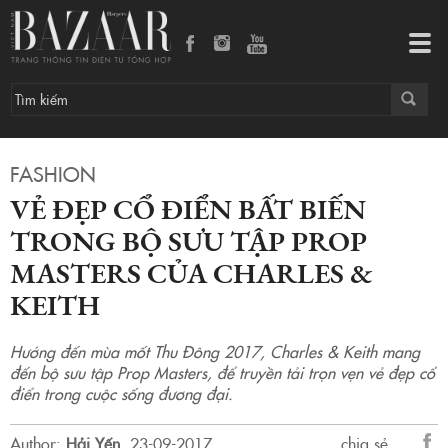
Vẻ đẹp cổ điển bất biến trong bộ sưu tập Prop Masters của Charles 
Tog
navi
FASHION
VẺ ĐẸP CỔ ĐIỂN BẤT BIẾN
TRONG BỘ SƯU TẬP PROP
MASTERS CỦA CHARLES &
KEITH
Hướng đến mùa mốt Thu Đông 2017, Charles & Keith mang
đến bộ sưu tập Prop Masters, để truyền tải trọn vẹn vẻ đẹp cổ
điển trong cuộc sống đương đại.
Author:
Hải Yến
.
23-09-2017.
chia sẻ