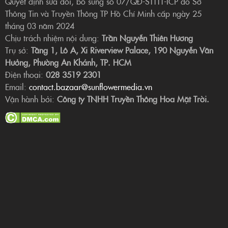
Quyết định sửa đổi, bổ sung số 07/QĐ-STTTT-ICP do Sở
Thông Tin và Truyền Thông TP Hồ Chí Minh cấp ngày 25
tháng 03 năm 2024
Chịu trách nhiệm nội dung:
Trần Nguyễn Thiên Hương
Trụ sở:
Tầng 1, Lô A, Xi Riverview Palace, 190 Nguyễn Văn
Hưởng, Phường An Khánh, TP. HCM
Điện thoại:
028 3519 2301
Email:
contact.bazaar@sunflowermedia.vn
Vận hành bởi:
Công ty TNHH Truyền Thông Hoa Mặt Trời.