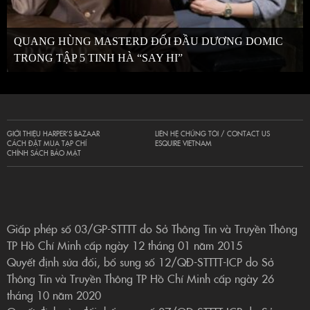
QUANG HÙNG MASTERD ĐỐI ĐẦU DƯƠNG DOMIC
TRONG TẬP 5 TINH HÀ “SAY HI”
GIỚI THIỆU HARPER’S BAZAAR
LIÊN HỆ CHÚNG TÔI / CONTACT US
CÁCH ĐẶT MUA TẠP CHÍ
ESQUIRE VIETNAM
CHÍNH SÁCH BẢO MẬT
Giấp phép số 03/GP-STTTT do Sở Thông Tin và Truyền Thông
TP Hồ Chí Minh cấp ngày 12 tháng 01 năm 2015
Quyết định sửa đổi, bổ sung số 12/QĐ-STTTT-ICP do Sở
Thông Tin và Truyền Thông TP Hồ Chí Minh cấp ngày 26
tháng 10 năm 2020