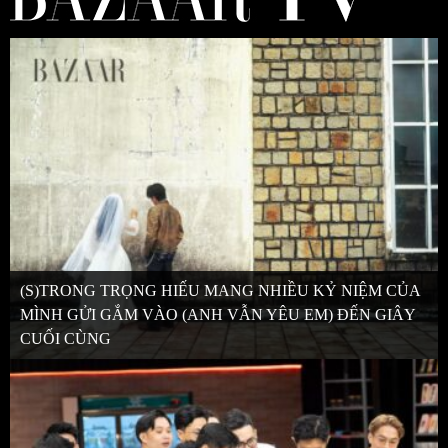
(S)TRONG TRỌNG HIẾU MANG NHIỀU KỶ NIỆM CỦA
MÌNH GỬI GẮM VÀO (ANH VẪN YÊU EM) ĐẾN GIÂY
CUỐI CÙNG