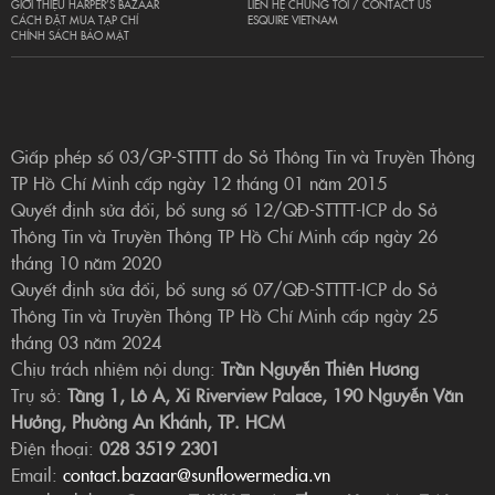
GIỚI THIỆU HARPER’S BAZAAR
LIÊN HỆ CHÚNG TÔI / CONTACT US
CÁCH ĐẶT MUA TẠP CHÍ
ESQUIRE VIETNAM
CHÍNH SÁCH BẢO MẬT
Giấp phép số 03/GP-STTTT do Sở Thông Tin và Truyền Thông
TP Hồ Chí Minh cấp ngày 12 tháng 01 năm 2015
Quyết định sửa đổi, bổ sung số 12/QĐ-STTTT-ICP do Sở
Thông Tin và Truyền Thông TP Hồ Chí Minh cấp ngày 26
tháng 10 năm 2020
Quyết định sửa đổi, bổ sung số 07/QĐ-STTTT-ICP do Sở
Thông Tin và Truyền Thông TP Hồ Chí Minh cấp ngày 25
tháng 03 năm 2024
Chịu trách nhiệm nội dung:
Trần Nguyễn Thiên Hương
Trụ sở:
Tầng 1, Lô A, Xi Riverview Palace, 190 Nguyễn Văn
Hưởng, Phường An Khánh, TP. HCM
Điện thoại:
028 3519 2301
Email:
contact.bazaar@sunflowermedia.vn