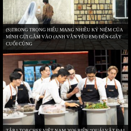
(S)TRONG TRỌNG HIẾU MANG NHIỀU KỶ NIỆM CỦA
MÌNH GỬI GẮM VÀO (ANH VẪN YÊU EM) ĐẾN GIÂY
CUỐI CÙNG
TẬP 1 TOP CHEF VIỆT NAM 2026 BIẾN “QUÁI VẬT ĐẠI