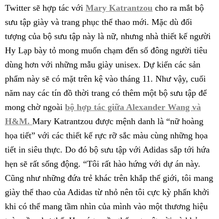
Twitter sẽ hợp tác với
Mary Katrantzou
cho ra mắt bộ
sưu tập giày và trang phục thể thao mới. Mặc dù đối
tượng của bộ sưu tập này là nữ, nhưng nhà thiết kế người
Hy Lạp bày tỏ mong muốn chạm đến số đông người tiêu
dùng hơn với những mẫu giày unisex. Dự kiến các sản
phẩm này sẽ có mặt trên kệ vào tháng 11. Như vậy, cuối
năm nay các tín đồ thời trang có thêm một bộ sưu tập để
mong chờ ngoài
bộ hợp tác giữa Alexander Wang và
H&M.
Mary Katrantzou được mệnh danh là “nữ hoàng
họa tiết” với các thiết kế rực rỡ sắc màu cùng những họa
tiết in siêu thực. Do đó bộ sưu tập với Adidas sắp tới hứa
hẹn sẽ rất sống động. “Tôi rất hào hứng với dự án này.
Cũng như những đứa trẻ khác trên khắp thế giới, tôi mang
giày thể thao của Adidas từ nhỏ nên tôi cực kỳ phấn khởi
khi có thể mang tầm nhìn của mình vào một thương hiệu