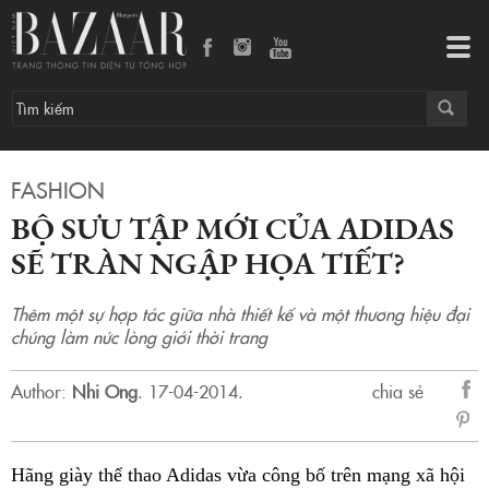
Bộ sưu tập mới của Adidas sẽ tràn ngập họa tiết?
Tog
navi
FASHION
BỘ SƯU TẬP MỚI CỦA ADIDAS
SẼ TRÀN NGẬP HỌA TIẾT?
Thêm một sự hợp tác giữa nhà thiết kế và một thương hiệu đại
chúng làm nức lòng giới thời trang
Author:
Nhi Ong
.
17-04-2014.
chia sẻ
sẻ
Fac
Hãng giày thể thao Adidas vừa công bố trên mạng xã hội