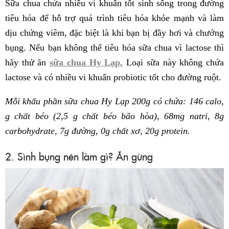
Sữa chua chứa nhiều vi khuẩn tốt sinh sống trong đường
tiêu hóa để hỗ trợ quá trình tiêu hóa khỏe mạnh và làm
dịu chứng viêm, đặc biệt là khi bạn bị đầy hơi và chướng
bụng. Nếu bạn không thể tiêu hóa sữa chua vì lactose thì
hãy thử ăn
sữa chua Hy Lạp.
Loại sữa này không chứa
lactose và có nhiều vi khuẩn probiotic tốt cho đường ruột.
Mỗi khẩu phần sữa chua Hy Lạp 200g có chứa: 146 calo,
g chất béo (2,5 g chất béo bão hòa), 68mg natri, 8g
carbohydrate, 7g đường, 0g chất xơ, 20g protein.
2. Sình bụng nên làm gì? Ăn gừng