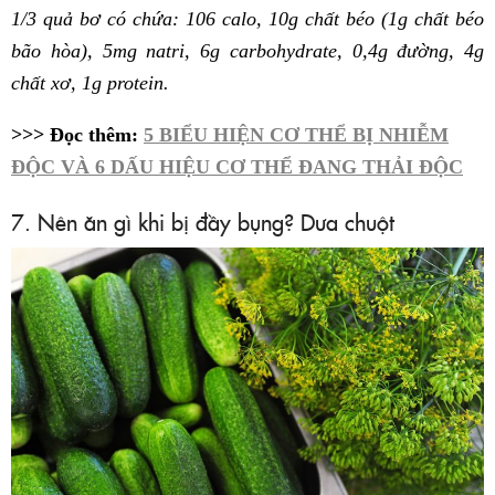
1/3 quả bơ có chứa: 106 calo, 10g chất béo (1g chất béo
bão hòa), 5mg natri, 6g carbohydrate, 0,4g đường, 4g
chất xơ, 1g protein.
>>> Đọc thêm:
5 BIỂU HIỆN CƠ THỂ BỊ NHIỄM
ĐỘC VÀ 6 DẤU HIỆU CƠ THỂ ĐANG THẢI ĐỘC
7. Nên ăn gì khi bị đầy bụng? Dưa chuột