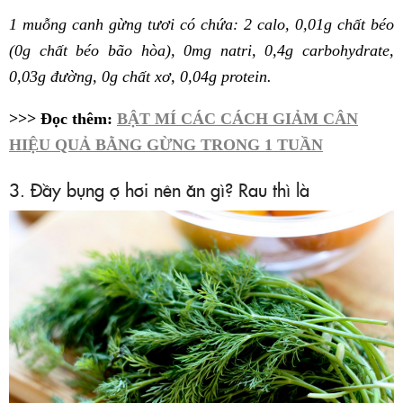
1 muỗng canh gừng tươi có chứa: 2 calo, 0,01g chất béo
(0g chất béo bão hòa), 0mg natri, 0,4g carbohydrate,
0,03g đường, 0g chất xơ, 0,04g protein.
>>> Đọc thêm:
BẬT MÍ CÁC CÁCH GIẢM CÂN
HIỆU QUẢ BẰNG GỪNG TRONG 1 TUẦN
3. Đầy bụng ợ hơi nên ăn gì? Rau thì là