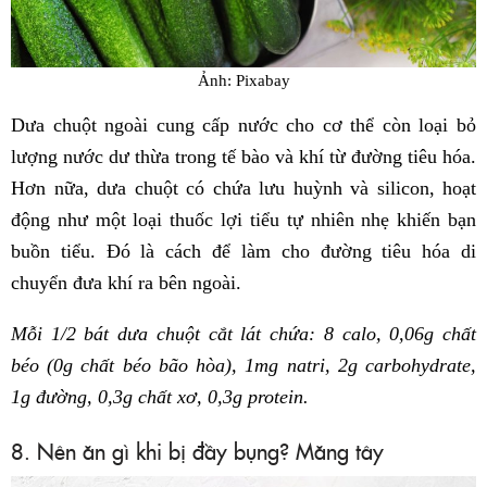
Ảnh: Pixabay
Dưa chuột ngoài cung cấp nước cho cơ thể còn loại bỏ
lượng nước dư thừa trong tế bào và khí từ đường tiêu hóa.
Hơn nữa, dưa chuột có chứa lưu huỳnh và silicon, hoạt
động như một loại thuốc lợi tiểu tự nhiên nhẹ khiến bạn
buồn tiểu. Đó là cách để làm cho đường tiêu hóa di
chuyển đưa khí ra bên ngoài.
Mỗi 1/2 bát dưa chuột cắt lát chứa: 8 calo, 0,06g chất
béo (0g chất béo bão hòa), 1mg natri, 2g carbohydrate,
1g đường, 0,3g chất xơ, 0,3g protein.
8. Nên ăn gì khi bị đầy bụng? Măng tây