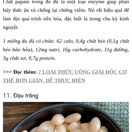
Chất papain trong đu đủ là một loại enzyme giúp phân
hủy thức ăn và chống lại chứng viêm. Nó rất hiệu quả để
làm dịu quá trình tiêu hóa, đặc biệt là trong chu kỳ kinh
nguyệt.
1 miếng đu đủ có chứa: 62 calo, 0,4g chất béo (0,1g chất
béo bão hòa), 12mg natri, 16g carbohydrate, 11g đường,
3g chất xơ, 0,7g protein.
>>> Đọc thêm:
7 LOẠI THỨC UỐNG GIẢI ĐỘC CƠ
THỂ ĐƠN GIẢN, DỄ THỰC HIỆN
11. Đậu trắng