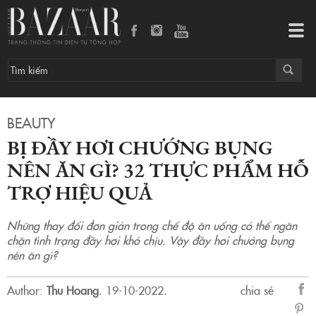
Bị đầy hơi chướng bụng nên ăn gì? 32 thực phẩm hỗ trợ hiệu quả
Tog
navi
BEAUTY
BỊ ĐẦY HƠI CHƯỚNG BỤNG
NÊN ĂN GÌ? 32 THỰC PHẨM HỖ
TRỢ HIỆU QUẢ
Những thay đổi đơn giản trong chế độ ăn uống có thể ngăn
chặn tình trạng đầy hơi khó chịu. Vậy đầy hơi chướng bụng
nên ăn gì?
Author:
Thu Hoang
.
19-10-2022.
chia sẻ
sẻ