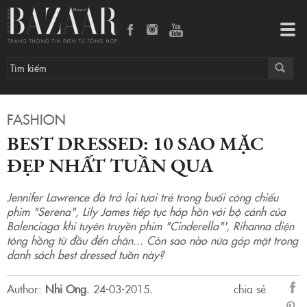
Best dressed: 10 sao mặc đẹp nhất tuần qua
Tog
navi
FASHION
BEST DRESSED: 10 SAO MẶC
ĐẸP NHẤT TUẦN QUA
Jennifer Lawrence đã trở lại tươi trẻ trong buổi công chiếu
phim "Serena", Lily James tiếp tục hớp hồn với bộ cánh của
Balenciaga khi tuyên truyền phim "Cinderella"', Rihanna diện
tông hồng từ đầu đến chân... Còn sao nào nữa góp mặt trong
danh sách best dressed tuần này?
Author:
Nhi Ong
.
24-03-2015.
chia sẻ