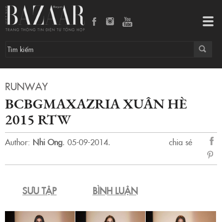
BCBGMAXAZRIA Xuân Hè 2015 RTW
Tog
navi
RUNWAY
BCBGMAXAZRIA XUÂN HÈ
2015 RTW
Author:
Nhi Ong
.
05-09-2014.
chia sẻ
sẻ
Fac
SƯU TẬP
BÌNH LUẬN