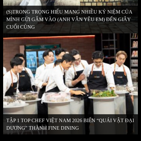
(S)TRONG TRỌNG HIẾU MANG NHIỀU KỶ NIỆM CỦA
MÌNH GỬI GẮM VÀO (ANH VẪN YÊU EM) ĐẾN GIÂY
CUỐI CÙNG
TẬP 1 TOP CHEF VIỆT NAM 2026 BIẾN “QUÁI VẬT ĐẠI
DƯƠNG” THÀNH FINE DINING