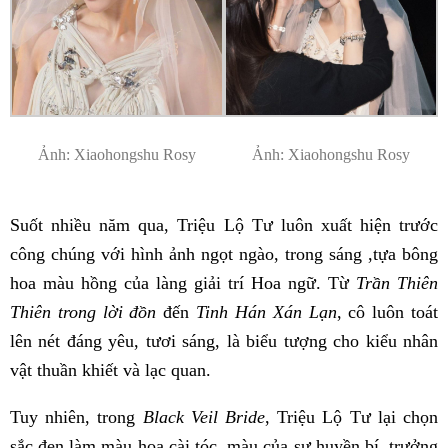
Ảnh: Xiaohongshu Rosy
Ảnh: Xiaohongshu Rosy
Suốt nhiều năm qua, Triệu Lộ Tư luôn xuất hiện trước
công chúng với hình ảnh ngọt ngào, trong sáng ,tựa bông
hoa màu hồng của làng giải trí Hoa ngữ. Từ
Trần Thiên
Thiên trong lời đồn
đến
Tinh Hán Xán Lạn
, cô luôn toát
lên nét đáng yêu, tươi sáng, là biểu tượng cho kiểu nhân
vật thuần khiết và lạc quan.
Tuy nhiên, trong
Black Veil Bride
, Triệu Lộ Tư lại chọn
sắc đen làm màu hoa cài tóc, màu của sự huyền bí, trưởng