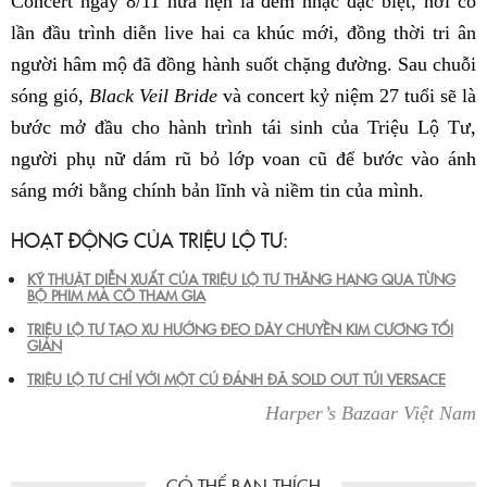
Concert ngày 8/11 hứa hẹn là đêm nhạc đặc biệt, nơi cô
lần đầu trình diễn live hai ca khúc mới, đồng thời tri ân
người hâm mộ đã đồng hành suốt chặng đường. Sau chuỗi
sóng gió,
Black Veil Bride
và concert kỷ niệm 27 tuổi sẽ là
bước mở đầu cho hành trình tái sinh của Triệu Lộ Tư,
người phụ nữ dám rũ bỏ lớp voan cũ để bước vào ánh
sáng mới bằng chính bản lĩnh và niềm tin của mình.
HOẠT ĐỘNG CỦA TRIỆU LỘ TƯ:
KỸ THUẬT DIỄN XUẤT CỦA TRIỆU LỘ TƯ THĂNG HẠNG QUA TỪNG
BỘ PHIM MÀ CÔ THAM GIA
TRIỆU LỘ TƯ TẠO XU HƯỚNG ĐEO DÂY CHUYỀN KIM CƯƠNG TỐI
GIẢN
TRIỆU LỘ TƯ CHỈ VỚI MỘT CÚ ĐÁNH ĐÃ SOLD OUT TÚI VERSACE
Harper’s Bazaar Việt Nam