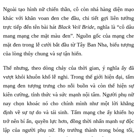
Ngoài tạo hình nữ chiến thần, cô còn nhá hàng diện mạo
khác với khăn voan đen che đầu, chi tiết gợi liên tưởng
trực tiếp đến tên bài hát
Black Veil Bride
, nghĩa là “cô dâu
mang mạng che mặt màu đen”. Nguồn gốc của mạng che
mặt đen trong lễ cưới bắt đầu từ Tây Ban Nha, biểu tượng
của lòng thủy chung và sự tận hiến.
Thế nhưng, theo dòng chảy của thời gian, ý nghĩa ấy đã
vượt khỏi khuôn khổ lễ nghi. Trong thế giới hiện đại, tấm
mạng đen tượng trưng cho nỗi buồn và còn thể hiện sự
kiên cường, tỉnh thức và sức mạnh nội tâm. Người phụ nữ
nay chọn khoác nó cho chính mình như một lời khẳng
định về sự tự do và tái sinh. Tấm mạng che ấy khiến họ
trở nên bí ẩn, quyền lực hơn, đồng thời nhấn mạnh sự độc
lập của người phụ nữ. Họ trưởng thành trong bóng tối,