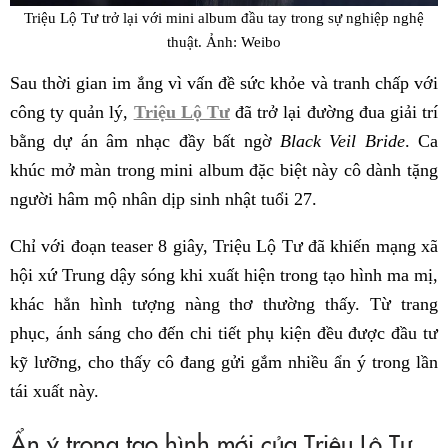
Triệu Lộ Tư trở lại với mini album đầu tay trong sự nghiệp nghệ
thuật. Ảnh: Weibo
Sau thời gian im ắng vì vấn đề sức khỏe và tranh chấp với
công ty quản lý,
Triệu Lộ Tư
đã trở lại đường đua giải trí
bằng dự án âm nhạc đầy bất ngờ
Black Veil Bride
. Ca
khúc mở màn trong mini album đặc biệt này cô dành tặng
người hâm mộ nhân dịp sinh nhật tuổi 27.
Chỉ với đoạn teaser 8 giây, Triệu Lộ Tư đã khiến mạng xã
hội xứ Trung dậy sóng khi xuất hiện trong tạo hình ma mị,
khác hẳn hình tượng nàng thơ thường thấy. Từ trang
phục, ánh sáng cho đến chi tiết phụ kiện đều được đầu tư
kỹ lưỡng, cho thấy cô đang gửi gắm nhiều ẩn ý trong lần
tái xuất này.
Ẩn ý trong tạo hình mới của Triệu Lộ Tư