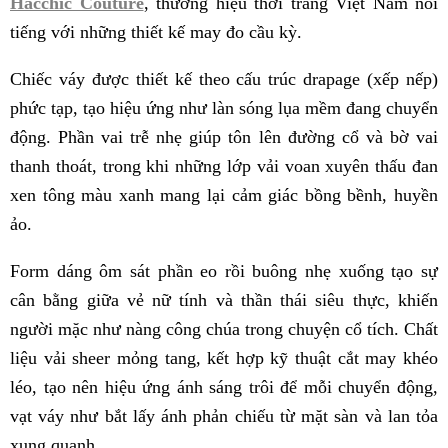
Hacchic Couture
, thương hiệu thời trang Việt Nam nổi
tiếng với những thiết kế may đo cầu kỳ.
Chiếc váy được thiết kế theo cấu trúc drapage (xếp nếp)
phức tạp, tạo hiệu ứng như làn sóng lụa mềm đang chuyển
động. Phần vai trễ nhẹ giúp tôn lên đường cổ và bờ vai
thanh thoát, trong khi những lớp vải voan xuyên thấu đan
xen tông màu xanh mang lại cảm giác bồng bềnh, huyền
ảo.
Form dáng ôm sát phần eo rồi buông nhẹ xuống tạo sự
cân bằng giữa vẻ nữ tính và thần thái siêu thực, khiến
người mặc như nàng công chúa trong chuyện cổ tích. Chất
liệu vải sheer mỏng tang, kết hợp kỹ thuật cắt may khéo
léo, tạo nên hiệu ứng ánh sáng trôi để mỗi chuyển động,
vạt váy như bắt lấy ánh phản chiếu từ mặt sàn và lan tỏa
xung quanh.