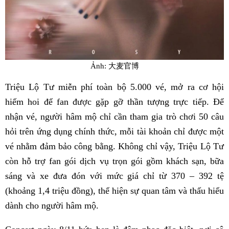
Ảnh: 大麦官博
Triệu Lộ Tư miễn phí toàn bộ 5.000 vé, mở ra cơ hội
hiếm hoi để fan được gặp gỡ thần tượng trực tiếp. Để
nhận vé, người hâm mộ chỉ cần tham gia trò chơi 50 câu
hỏi trên ứng dụng chính thức, mỗi tài khoản chỉ được một
vé nhằm đảm bảo công bằng. Không chỉ vậy, Triệu Lộ Tư
còn hỗ trợ fan gói dịch vụ trọn gói gồm khách sạn, bữa
sáng và xe đưa đón với mức giá chỉ từ 370 – 392 tệ
(khoảng 1,4 triệu đồng), thể hiện sự quan tâm và thấu hiểu
dành cho người hâm mộ.