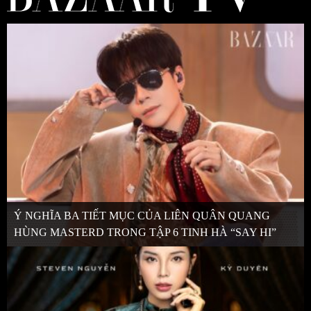
Ý NGHĨA BA TIẾT MỤC CỦA LIÊN QUÂN QUANG
HÙNG MASTERD TRONG TẬP 6 TINH HÀ “SAY HI”