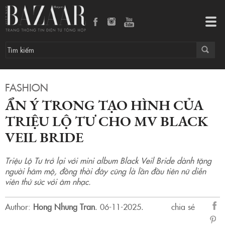
Ẩn ý trong tạo hình của Triệu Lộ Tư cho MV Black Veil Bride
Tog
navi
FASHION
ẨN Ý TRONG TẠO HÌNH CỦA
TRIỆU LỘ TƯ CHO MV BLACK
VEIL BRIDE
Triệu Lộ Tư trở lại với mini album Black Veil Bride dành tặng
người hâm mộ, đồng thời đây cũng là lần đầu tiên nữ diễn
viên thử sức với âm nhạc.
Author:
Hong Nhung Tran
.
06-11-2025.
chia sẻ
sẻ