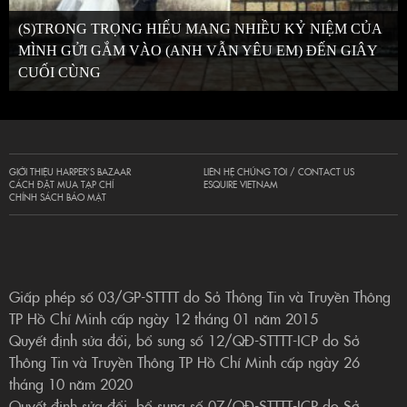
(S)TRONG TRỌNG HIẾU MANG NHIỀU KỶ NIỆM CỦA
MÌNH GỬI GẮM VÀO (ANH VẪN YÊU EM) ĐẾN GIÂY
CUỐI CÙNG
GIỚI THIỆU HARPER’S BAZAAR
LIÊN HỆ CHÚNG TÔI / CONTACT US
CÁCH ĐẶT MUA TẠP CHÍ
ESQUIRE VIETNAM
CHÍNH SÁCH BẢO MẬT
Giấp phép số 03/GP-STTTT do Sở Thông Tin và Truyền Thông
TP Hồ Chí Minh cấp ngày 12 tháng 01 năm 2015
Quyết định sửa đổi, bổ sung số 12/QĐ-STTTT-ICP do Sở
Thông Tin và Truyền Thông TP Hồ Chí Minh cấp ngày 26
tháng 10 năm 2020
Quyết định sửa đổi, bổ sung số 07/QĐ-STTTT-ICP do Sở