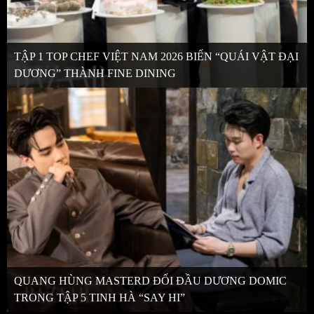
TẬP 1 TOP CHEF VIỆT NAM 2026 BIẾN “QUÁI VẬT ĐẠI
DƯƠNG” THÀNH FINE DINING
QUANG HÙNG MASTERD ĐỐI ĐẦU DƯƠNG DOMIC
TRONG TẬP 5 TINH HÀ “SAY HI”