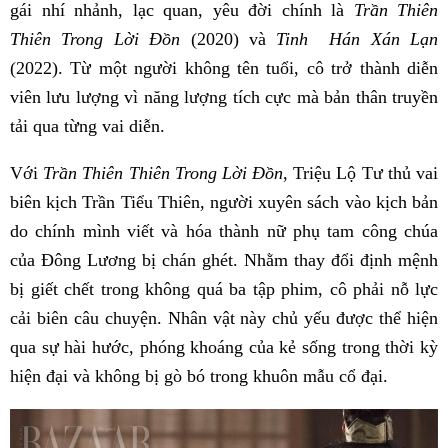
gái nhí nhảnh, lạc quan, yêu đời chính là
Trần Thiên
Thiên Trong Lời Đồn
(2020) và
Tinh Hán Xán Lạn
(2022). Từ một người không tên tuổi, cô trở thành diễn
viên lưu lượng vì năng lượng tích cực mà bản thân truyền
tải qua từng vai diễn.
Với
Trần Thiên Thiên Trong Lời Đồn
, Triệu Lộ Tư thủ vai
biên kịch Trần Tiểu Thiên, người xuyên sách vào kịch bản
do chính mình viết và hóa thành nữ phụ tam công chúa
của Đông Lương bị chán ghét. Nhằm thay đổi định mệnh
bị giết chết trong không quá ba tập phim, cô phải nỗ lực
cải biên câu chuyện. Nhân vật này chủ yếu được thể hiện
qua sự hài hước, phóng khoáng của kẻ sống trong thời kỳ
hiện đại và không bị gò bó trong khuôn mẫu cổ đại.