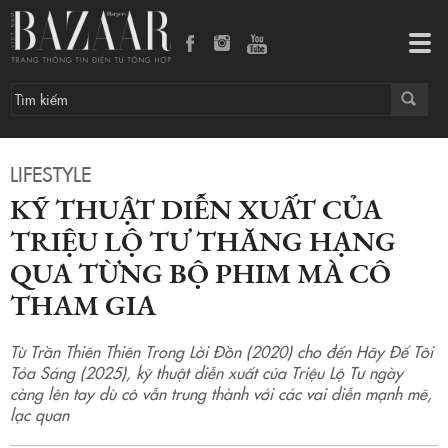
Kỹ thuật diễn xuất của Triệu Lộ Tư thăng hạng qua từng bộ phim mà cô tham gia
Tog
navi
LIFESTYLE
KỸ THUẬT DIỄN XUẤT CỦA
TRIỆU LỘ TƯ THĂNG HẠNG
QUA TỪNG BỘ PHIM MÀ CÔ
THAM GIA
Từ Trần Thiên Thiên Trong Lời Đồn (2020) cho đến Hãy Để Tôi
Tỏa Sáng (2025), kỹ thuật diễn xuất của Triệu Lộ Tư ngày
càng lên tay dù cô vẫn trung thành với các vai diễn mạnh mẽ,
lạc quan