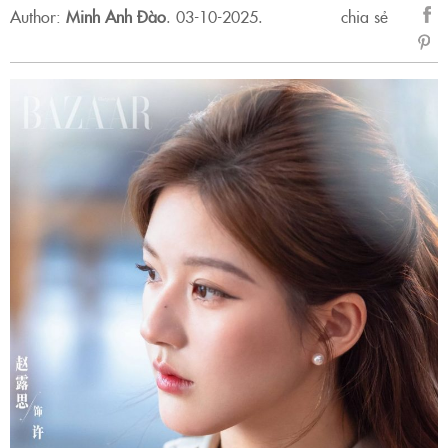
Author:
Minh Anh Đào
.
03-10-2025.
chia sẻ
sẻ
Fac