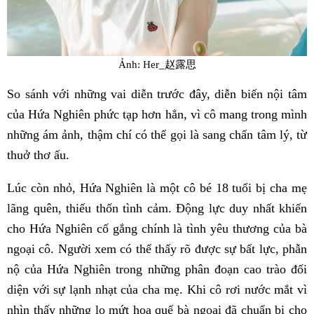
Ảnh: Her_赵露思
So sánh với những vai diễn trước đây, diễn biến nội tâm
của Hứa Nghiên phức tạp hơn hẳn, vì cô mang trong mình
những ám ảnh, thậm chí có thể gọi là sang chấn tâm lý, từ
thuở thơ ấu.
Lúc còn nhỏ, Hứa Nghiên là một cô bé 18 tuổi bị cha mẹ
lãng quên, thiếu thốn tình cảm. Động lực duy nhất khiến
cho Hứa Nghiên cố gắng chính là tình yêu thương của bà
ngoại cô. Người xem có thể thấy rõ được sự bất lực, phẫn
nộ của Hứa Nghiên trong những phân đoạn cao trào đối
diện với sự lạnh nhạt của cha mẹ. Khi cô rơi nước mắt vì
nhìn thấy những lọ mứt hoa quế bà ngoại đã chuẩn bị cho