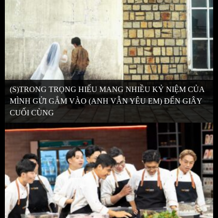
(S)TRONG TRỌNG HIẾU MANG NHIỀU KỶ NIỆM CỦA
MÌNH GỬI GẮM VÀO (ANH VẪN YÊU EM) ĐẾN GIÂY
CUỐI CÙNG