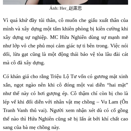
Ảnh: Her_赵露思
Vì quá khứ đầy tủi thân, cô muốn che giấu xuất thân của
mình và xây dựng một tấm khiên phòng bị kiên cường khi
xây dựng sự nghiệp. MC Hứa Nghiên dùng sự mạnh mẽ
như lớp vỏ che phủ mọi cảm giác tự ti bên trong. Việc nói
dối, lừa gạt cũng là một động thái bảo vệ tòa lâu đài cát
mà cô đã xây dựng.
Có khán giả cho rằng Triệu Lộ Tư vốn có gương mặt xinh
xắn, ngọt ngào nên khi cô đóng một vai diễn “hai mặt”
như thế này có hơi gượng ép. Cô thậm chí còn bị cho là
lép vế khi đối diễn với nhân vật mẹ chồng – Vu Lam (Ôn
Tranh Vanh thủ vai). Người xem nhận xét dù có cố gồng
thế nào thì Hứa Nghiên cũng sẽ bị lấn át bởi khí chất cao
sang của bà mẹ chồng này.