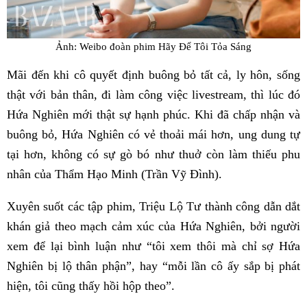
Ảnh: Weibo đoàn phim Hãy Để Tôi Tỏa Sáng
Mãi đến khi cô quyết định buông bỏ tất cả, ly hôn, sống
thật với bản thân, đi làm công việc livestream, thì lúc đó
Hứa Nghiên mới thật sự hạnh phúc. Khi đã chấp nhận và
buông bỏ, Hứa Nghiên có vẻ thoải mái hơn, ung dung tự
tại hơn, không có sự gò bó như thuở còn làm thiếu phu
nhân của Thẩm Hạo Minh (Trần Vỹ Đình).
Xuyên suốt các tập phim, Triệu Lộ Tư thành công dẫn dắt
khán giả theo mạch cảm xúc của Hứa Nghiên, bởi người
xem để lại bình luận như “tôi xem thôi mà chỉ sợ Hứa
Nghiên bị lộ thân phận”, hay “mỗi lần cô ấy sắp bị phát
hiện, tôi cũng thấy hồi hộp theo”.