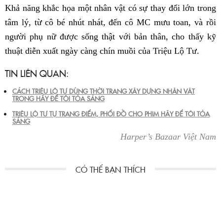
Khả năng khắc họa một nhân vật có sự thay đổi lớn trong
tâm lý, từ cô bé nhút nhát, đến cô MC mưu toan, và rồi
người phụ nữ được sống thật với bản thân, cho thấy kỹ
thuật diễn xuất ngày càng chín muồi của Triệu Lộ Tư.
TIN LIÊN QUAN:
CÁCH TRIỆU LỘ TƯ DÙNG THỜI TRANG XÂY DỰNG NHÂN VẬT
TRONG HÃY ĐỂ TÔI TỎA SÁNG
TRIỆU LỘ TƯ TỰ TRANG ĐIỂM, PHỐI ĐỒ CHO PHIM HÃY ĐỂ TÔI TỎA
SÁNG
Harper’s Bazaar Việt Nam