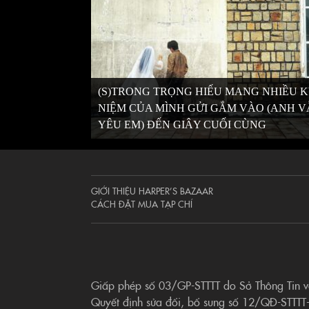
(S)TRONG TRỌNG HIẾU MANG NHIỀU 
NIỆM CỦA MÌNH GỬI GẮM VÀO (ANH 
YÊU EM) ĐẾN GIÂY CUỐI CÙNG
GIỚI THIỆU HARPER’S BAZAAR
CÁCH ĐẶT MUA TẠP CHÍ
Giấp phép số 03/GP-STTTT do Sở Thông Tin 
Quyết định sửa đổi, bổ sung số 12/QĐ-STTTT