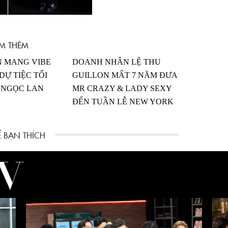
M THÊM
N MANG VIBE
DOANH NHÂN LỆ THU
DỰ TIỆC TỐI
GUILLON MẤT 7 NĂM ĐƯA
 NGỌC LAN
MR CRAZY & LADY SEXY
ĐẾN TUẦN LỄ NEW YORK