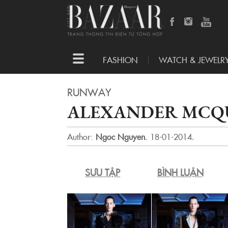
Toggle
FASHION
WATCH & JEWELR
navigation
RUNWAY
ALEXANDER MCQUE
Author:
Ngoc Nguyen
.
18-01-2014.
SƯU TẬP
BÌNH LUẬN