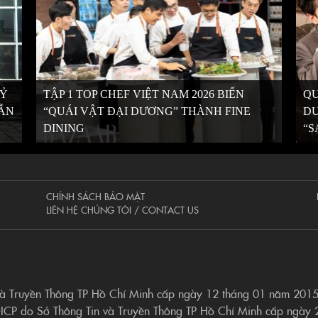
KỶ
TẬP 1 TOP CHEF VIỆT NAM 2026 BIẾN
QU
VẪN
“QUÁI VẬT ĐẠI DƯƠNG” THÀNH FINE
DƯ
DINING
“S
CHÍNH SÁCH BẢO MẬT
LIÊN HỆ CHÚNG TÔI / CONTACT US
và Truyền Thông TP Hồ Chí Minh cấp ngày 12 tháng 01 năm 201
-ICP do Sở Thông Tin và Truyền Thông TP Hồ Chí Minh cấp ngày