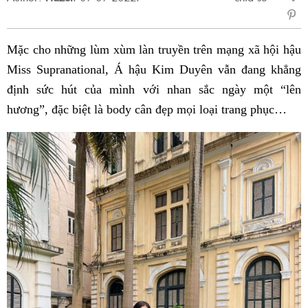
sẻ
Fac
Mặc cho những lùm xùm làn truyền trên mạng xã hội hậu
Miss Supranational, Á hậu Kim Duyên vẫn đang khẳng
định sức hút của mình với nhan sắc ngày một “lên
hương”, đặc biệt là body cân đẹp mọi loại trang phục…