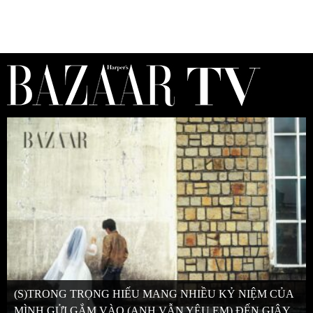
(S)TRONG TRỌNG HIẾU MANG NHIỀU KỶ NIỆM CỦA
MÌNH GỬI GẮM VÀO (ANH VẪN YÊU EM) ĐẾN GIÂY