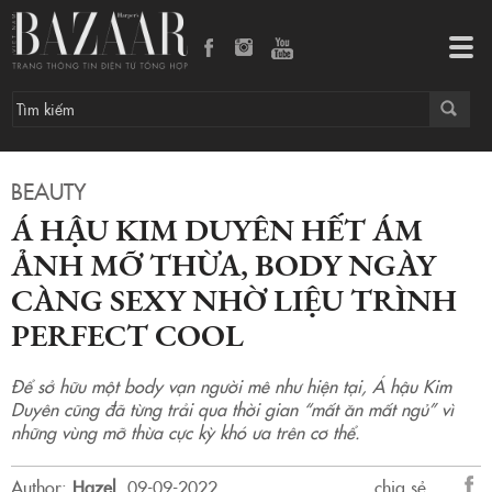
Á hậu Kim Duyên hết ám ảnh mỡ thừa, body ngày càng sexy nhờ liệu trình Perfect Cool
Tog
navi
BEAUTY
Á HẬU KIM DUYÊN HẾT ÁM
ẢNH MỠ THỪA, BODY NGÀY
CÀNG SEXY NHỜ LIỆU TRÌNH
PERFECT COOL
Để sở hữu một body vạn người mê như hiện tại, Á hậu Kim
Duyên cũng đã từng trải qua thời gian “mất ăn mất ngủ” vì
những vùng mỡ thừa cực kỳ khó ưa trên cơ thể.
Author:
Hazel
.
09-09-2022.
chia sẻ