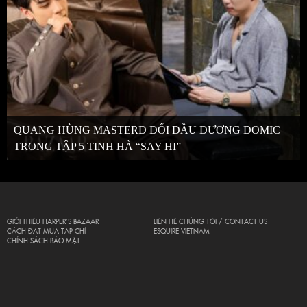
QUANG HÙNG MASTERD ĐỐI ĐẦU DƯƠNG DOMIC
TRONG TẬP 5 TINH HÀ “SAY HI”
GIỚI THIỆU HARPER’S BAZAAR
LIÊN HỆ CHÚNG TÔI / CONTACT US
CÁCH ĐẶT MUA TẠP CHÍ
ESQUIRE VIETNAM
CHÍNH SÁCH BẢO MẬT