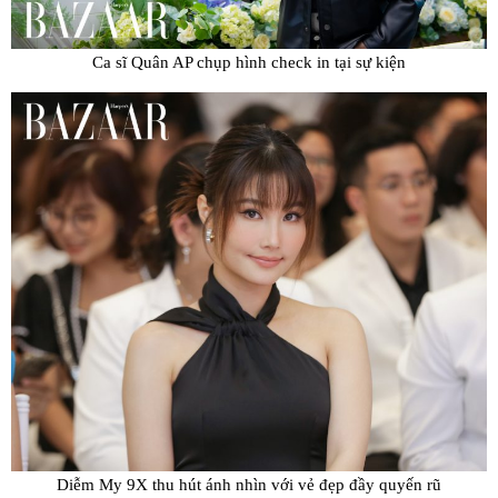
Ca sĩ Quân AP chụp hình check in tại sự kiện
Diễm My 9X thu hút ánh nhìn với vẻ đẹp đầy quyến rũ