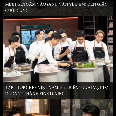
MÌNH GỬI GẮM VÀO (ANH VẪN YÊU EM) ĐẾN GIÂY
CUỐI CÙNG
TẬP 1 TOP CHEF VIỆT NAM 2026 BIẾN “QUÁI VẬT ĐẠI
DƯƠNG” THÀNH FINE DINING