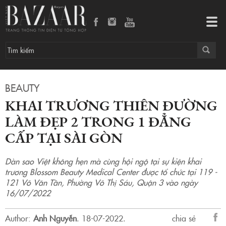
Khai trương thiên đường làm đẹp 2 trong 1 đẳng cấp tại Sài Gòn
Tog
navi
BEAUTY
KHAI TRƯƠNG THIÊN ĐƯỜNG
LÀM ĐẸP 2 TRONG 1 ĐẲNG
CẤP TẠI SÀI GÒN
Dàn sao Việt không hẹn mà cùng hội ngộ tại sự kiện khai
trương Blossom Beauty Medical Center được tổ chức tại 119 -
121 Võ Văn Tần, Phường Võ Thị Sáu, Quận 3 vào ngày
16/07/2022
Author:
Anh Nguyễn
.
18-07-2022.
chia sẻ