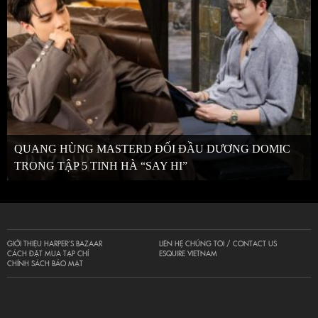
QUANG HÙNG MASTERD ĐỐI ĐẦU DƯƠNG DOMIC
TRONG TẬP 5 TINH HÀ “SAY HI”
GIỚI THIỆU HARPER’S BAZAAR
LIÊN HỆ CHÚNG TÔI / CONTACT US
CÁCH ĐẶT MUA TẠP CHÍ
ESQUIRE VIETNAM
CHÍNH SÁCH BẢO MẬT