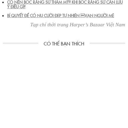
CÓ NÊN BỌC RĂNG SỨ THẨM MỸ? KHI BỌC RĂNG SỨ CẦN LƯU
Ý ĐIỀU GÌ?
BÍ QUYẾT ĐỂ CÓ NỤ CƯỜI ĐẸP TỰ NHIÊN VẠN NGƯỜI MÊ
Tạp chí thời trang Harper’s Bazaar Việt Nam