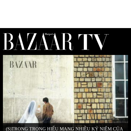
(S)TRONG TRỌNG HIẾU MANG NHIỀU KỶ NIỆM CỦA