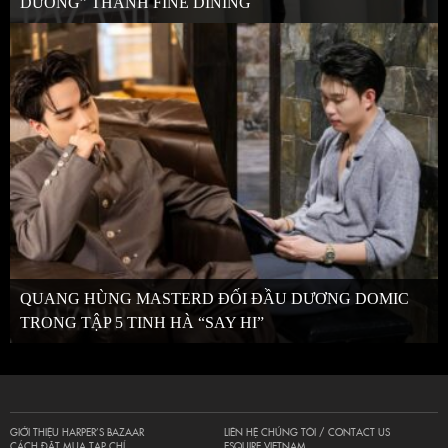
DƯƠNG” THÀNH FINE DINING
QUANG HÙNG MASTERD ĐỐI ĐẦU DƯƠNG DOMIC
TRONG TẬP 5 TINH HÀ “SAY HI”
GIỚI THIỆU HARPER’S BAZAAR
LIÊN HỆ CHÚNG TÔI / CONTACT US
CÁCH ĐẶT MUA TẠP CHÍ
ESQUIRE VIETNAM