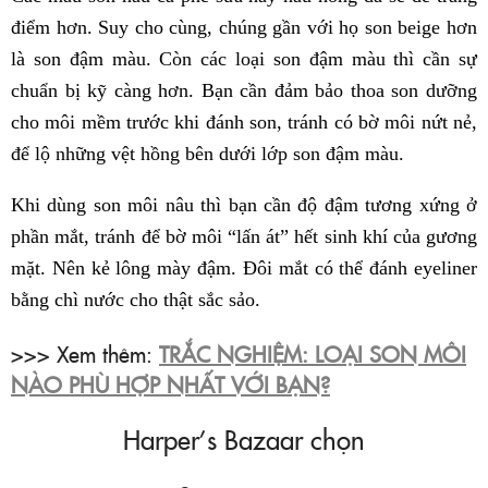
điểm hơn. Suy cho cùng, chúng gần với họ son beige hơn
là son đậm màu. Còn các loại son đậm màu thì cần sự
chuẩn bị kỹ càng hơn. Bạn cần đảm bảo thoa son dưỡng
cho môi mềm trước khi đánh son, tránh có bờ môi nứt nẻ,
để lộ những vệt hồng bên dưới lớp son đậm màu.
Khi dùng son môi nâu thì bạn cần độ đậm tương xứng ở
phần mắt, tránh để bờ môi “lấn át” hết sinh khí của gương
mặt. Nên kẻ lông mày đậm. Đôi mắt có thể đánh eyeliner
bằng chì nước cho thật sắc sảo.
>>> Xem thêm:
TRẮC NGHIỆM: LOẠI SON MÔI
NÀO PHÙ HỢP NHẤT VỚI BẠN?
Harper’s Bazaar chọn