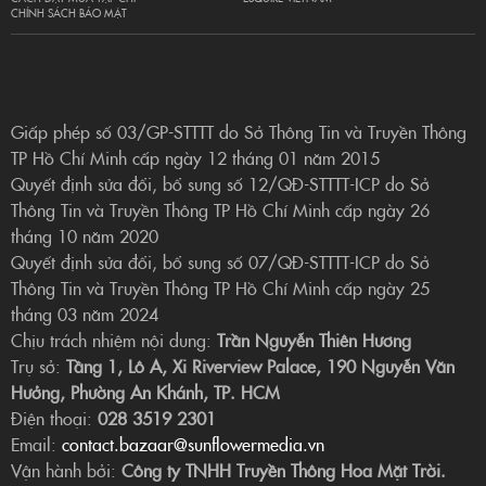
CHÍNH SÁCH BẢO MẬT
Giấp phép số 03/GP-STTTT do Sở Thông Tin và Truyền Thông
TP Hồ Chí Minh cấp ngày 12 tháng 01 năm 2015
Quyết định sửa đổi, bổ sung số 12/QĐ-STTTT-ICP do Sở
Thông Tin và Truyền Thông TP Hồ Chí Minh cấp ngày 26
tháng 10 năm 2020
Quyết định sửa đổi, bổ sung số 07/QĐ-STTTT-ICP do Sở
Thông Tin và Truyền Thông TP Hồ Chí Minh cấp ngày 25
tháng 03 năm 2024
Chịu trách nhiệm nội dung:
Trần Nguyễn Thiên Hương
Trụ sở:
Tầng 1, Lô A, Xi Riverview Palace, 190 Nguyễn Văn
Hưởng, Phường An Khánh, TP. HCM
Điện thoại:
028 3519 2301
Email:
contact.bazaar@sunflowermedia.vn
Vận hành bởi:
Công ty TNHH Truyền Thông Hoa Mặt Trời.