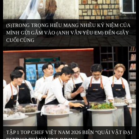
(S)TRONG TRỌNG HIẾU MANG NHIỀU KỶ NIỆM CỦA
MÌNH GỬI GẮM VÀO (ANH VẪN YÊU EM) ĐẾN GIÂY
CUỐI CÙNG
TẬP 1 TOP CHEF VIỆT NAM 2026 BIẾN “QUÁI VẬT ĐẠI