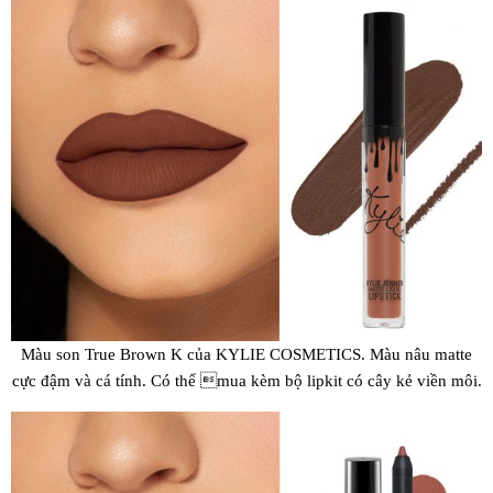
Màu son True Brown K của KYLIE COSMETICS. Màu nâu matte
cực đậm và cá tính. Có thể mua kèm bộ lipkit có cây kẻ viền môi.