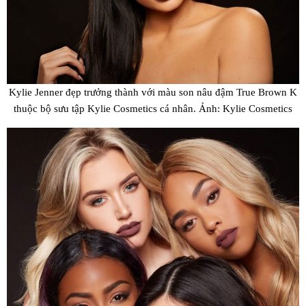
Kylie Jenner đẹp trưởng thành với màu son nâu đậm True Brown K
thuộc bộ sưu tập Kylie Cosmetics cá nhân. Ảnh: Kylie Cosmetics