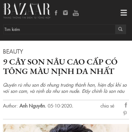
9 cây son nâu cao cấp có tông màu nịnh da nhất
Tog
navi
BEAUTY
9 CÂY SON NÂU CAO CẤP CÓ
TÔNG MÀU NỊNH DA NHẤT
Quyến rũ như son đỏ nhưng trưởng thành hơn, hiện đại khi so
với son cam, và nịnh da như son nude. Đấy chính là son nâu
Author:
Anh Nguyễn
.
05-10-2020.
chia sẻ
sẻ
Fac