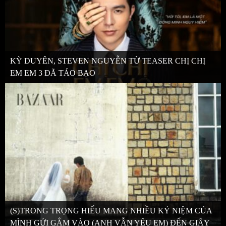
KỲ DUYÊN, STEVEN NGUYỄN TỪ TEASER CHỊ CHỊ
EM EM 3 ĐÃ TÁO BẠO
(S)TRONG TRỌNG HIẾU MANG NHIỀU KỶ NIỆM CỦA
MÌNH GỬI GẮM VÀO (ANH VẪN YÊU EM) ĐẾN GIÂY