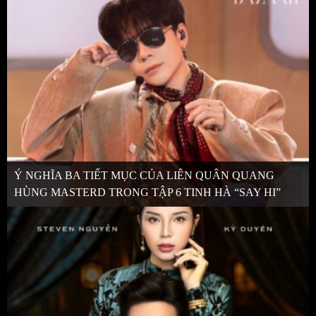
Ý NGHĨA BA TIẾT MỤC CỦA LIÊN QUÂN QUANG
HÙNG MASTERD TRONG TẬP 6 TINH HÀ “SAY HI”