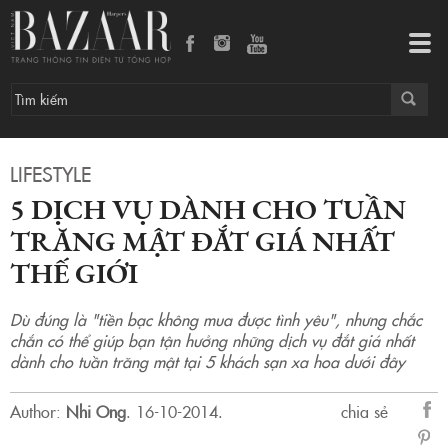
5 dịch vụ dành cho tuần trăng mật đắt giá nhất thế giới
Tog
navi
LIFESTYLE
5 DỊCH VỤ DÀNH CHO TUẦN
TRĂNG MẬT ĐẮT GIÁ NHẤT
THẾ GIỚI
Dù đúng là "tiền bạc không mua được tình yêu", nhưng chắc
chắn có thể giúp bạn tận hưởng những dịch vụ đắt giá nhất
dành cho tuần trăng mật tại 5 khách sạn xa hoa dưới đây
Author:
Nhi Ong
.
16-10-2014.
chia sẻ
sẻ