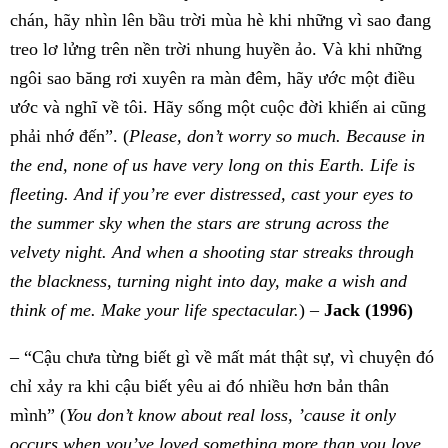
chán, hãy nhìn lên bầu trời mùa hè khi những vì sao đang
treo lơ lửng trên nền trời nhung huyền ảo. Và khi những
ngôi sao băng rơi xuyên ra màn đêm, hãy ước một điều
ước và nghĩ về tôi. Hãy sống một cuộc đời khiến ai cũng
phải nhớ đến”. (
Please, don’t worry so much. Because in
the end, none of us have very long on this Earth. Life is
fleeting. And if you’re ever distressed, cast your eyes to
the summer sky when the stars are strung across the
velvety night. And when a shooting star streaks through
the blackness, turning night into day, make a wish and
think of me.
Make your life spectacular.
) –
Jack (1996)
– “Cậu chưa từng biết gì về mất mát thật sự, vì chuyện đó
chỉ xảy ra khi cậu biết yêu ai đó nhiều hơn bản thân
mình” (
You don’t know about real loss, ’cause it only
occurs when you’ve loved something more than you love