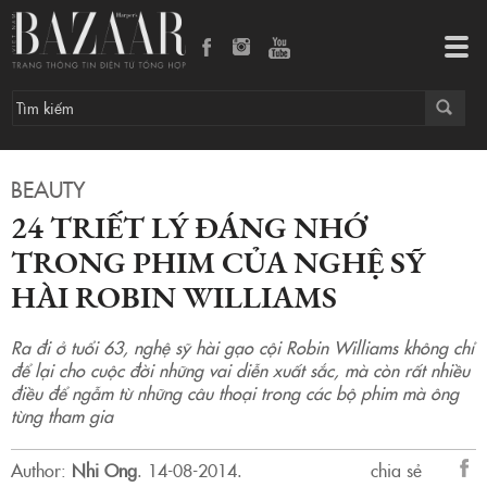
24 triết lý đáng nhớ trong phim của nghệ sỹ hài Robin Williams
Tog
navi
BEAUTY
24 TRIẾT LÝ ĐÁNG NHỚ
TRONG PHIM CỦA NGHỆ SỸ
HÀI ROBIN WILLIAMS
Ra đi ở tuổi 63, nghệ sỹ hài gạo cội Robin Williams không chỉ
để lại cho cuộc đời những vai diễn xuất sắc, mà còn rất nhiều
điều để ngẫm từ những câu thoại trong các bộ phim mà ông
từng tham gia
Author:
Nhi Ong
.
14-08-2014.
chia sẻ