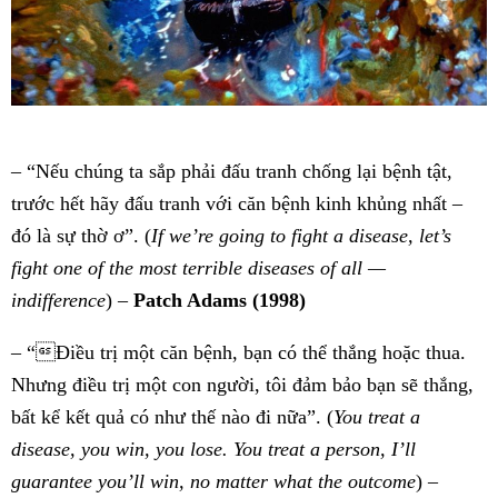
– “Nếu chúng ta sắp phải đấu tranh chống lại bệnh tật,
trước hết hãy đấu tranh với căn bệnh kinh khủng nhất –
đó là sự thờ ơ”. (
If we’re going to fight a disease, let’s
fight one of the most terrible diseases of all —
indifference
) –
Patch Adams (1998)
– “Điều trị một căn bệnh, bạn có thể thắng hoặc thua.
Nhưng điều trị một con người, tôi đảm bảo bạn sẽ thắng,
bất kể kết quả có như thế nào đi nữa”. (
You treat a
disease, you win, you lose. You treat a person, I’ll
guarantee you’ll win, no matter what the outcome
) –