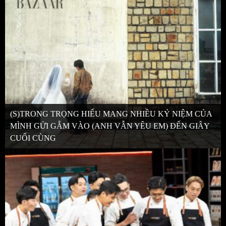
(S)TRONG TRỌNG HIẾU MANG NHIỀU KỶ NIỆM CỦA
MÌNH GỬI GẮM VÀO (ANH VẪN YÊU EM) ĐẾN GIÂY
CUỐI CÙNG