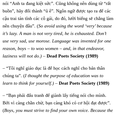
nói “Anh ta đang kiệt sức”. Cũng không nên dùng từ “rất
buồn”, hãy đổi thành “ủ ê”. Ngôn ngữ được tạo ra để các
cậu trai tán tỉnh các cô gái, do đó, lười biếng sẽ chẳng làm
nên chuyện đâu”. (
So avoid using the word ‘very’ because
it’s lazy. A man is not very tired, he is exhausted. Don’t
use very sad, use morose. Language was invented for one
reason, boys – to woo women – and, in that endeavor,
laziness will not do.)
–
Dead Poets Society
(1989)
– “Tôi nghĩ giáo dục là để học cách nghĩ cho bản thân
chúng ta”. (
I thought the purpose of education was to
learn to think for yourself.)
–
Deat Poets Society
(1989)
– “Bạn phải đấu tranh để giành lấy tiếng nói cho mình.
Bởi vì càng chần chừ, bạn càng khó có cơ hội đạt được”.
(
Boys, you must strive to find your own voice. Because the