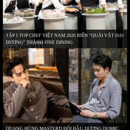
TẬP 1 TOP CHEF VIỆT NAM 2026 BIẾN “QUÁI VẬT ĐẠI
DƯƠNG” THÀNH FINE DINING
QUANG HÙNG MASTERD ĐỐI ĐẦU DƯƠNG DOMIC