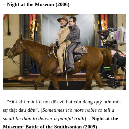
–
Night at the Museum (2006)
– “Đôi khi một lời nói dối vô hại còn đáng quý hơn một
sự thật đau đớn”. (
Sometimes it’s more noble to tell a
small lie than to deliver a painful truth
) –
Night at the
Museum: Battle of the Smithsonian (2009)