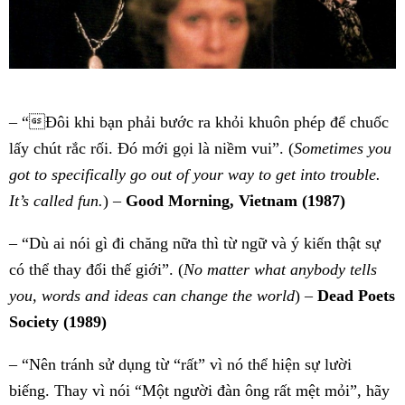
– “Đôi khi bạn phải bước ra khỏi khuôn phép để chuốc
lấy chút rắc rối. Đó mới gọi là niềm vui”. (
Sometimes you
got to specifically go out of your way to get into trouble.
It’s called fun.
) –
Good Morning, Vietnam (1987)
– “Dù ai nói gì đi chăng nữa thì từ ngữ và ý kiến thật sự
có thể thay đổi thế giới”. (
No matter what anybody tells
you, words and ideas can change the world
) –
Dead Poets
Society (1989)
– “Nên tránh sử dụng từ “rất” vì nó thể hiện sự lười
biếng. Thay vì nói “Một người đàn ông rất mệt mỏi”, hãy