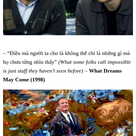
– “Điều mà người ta cho là không thể chỉ là những gì mà
họ chưa từng nhìn thấy”
(What some folks call impossible
is just stuff they haven’t seen before
) –
What Dreams
May Come (1998)