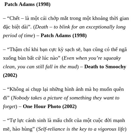
Patch Adams
(1998)
– “Chết – là một cái chớp mắt trong một khoảng thời gian
đặc biệt dài”. (
Death – to blink for an exceptionally long
period of time
) –
Patch Adams
(1998)
– “Thậm chí khi bạn cực kỳ sạch sẽ, bạn cũng có thể ngã
xuống bùn bất cứ lúc nào” (
Even when you’re squeaky
clean, you can still fall in the mud
) –
Death to Smoochy
(2002)
– “Không ai chụp lại những hình ảnh mà họ muốn quên
đi” (
Nobody takes a picture of something they want to
forget
) –
One Hour Photo (2002)
– “Tự lực cánh sinh là mấu chốt của một cuộc đời mạnh
mẽ, hào hùng” (
Self-reliance is the key to a vigorous life
)