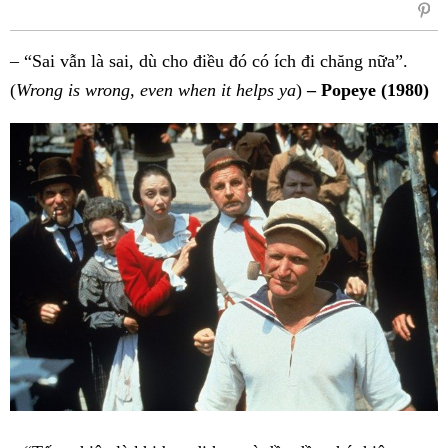
sẻ
Fac
– “Sai vẫn là sai, dù cho điều đó có ích đi chăng nữa”.
(
Wrong is wrong, even when it helps ya
)
– Popeye (1980)