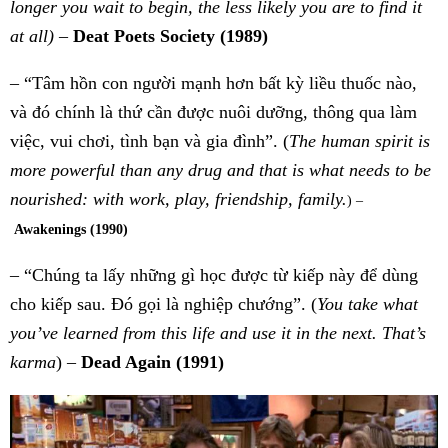
longer you wait to begin, the less likely you are to find it
at all)
–
Deat Poets Society
(1989)
– “Tâm hồn con người mạnh hơn bất kỳ liều thuốc nào,
và đó chính là thứ cần được nuôi dưỡng, thông qua làm
việc, vui chơi, tình bạn và gia đình”. (
The human spirit is
more powerful than any drug
and that is what needs to be
nourished: with work, play, friendship, family.
) –
Awakenings (1990)
– “Chúng ta lấy những gì học được từ kiếp này để dùng
cho kiếp sau. Đó gọi là nghiệp chướng”. (
You take what
you’ve learned from this life and use it in the next. That’s
karma
) –
Dead Again (1991)