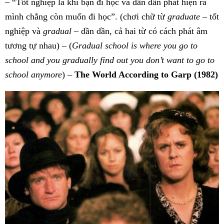
– “Tốt nghiệp là khi bạn đi học và dần dần phát hiện ra
mình chẳng còn muốn đi học”. (chơi chữ từ
graduate
– tốt
nghiệp và
gradual
– dần dần, cả hai từ có cách phát âm
tương tự nhau) – (
Gradual school is where you go to
school and you gradually find out you don’t want to go to
school anymore
) –
The World According to Garp (1982)