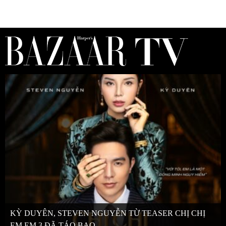
KỲ DUYÊN, STEVEN NGUYỄN TỪ TEASER CHỊ CHỊ
EM EM 3 ĐÃ TÁO BẠO