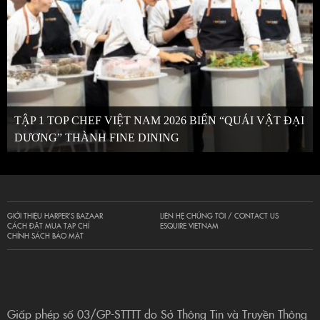
TẬP 1 TOP CHEF VIỆT NAM 2026 BIẾN “QUÁI VẬT ĐẠI
DƯƠNG” THÀNH FINE DINING
GIỚI THIỆU HARPER’S BAZAAR
LIÊN HỆ CHÚNG TÔI / CONTACT US
CÁCH ĐẶT MUA TẠP CHÍ
ESQUIRE VIETNAM
CHÍNH SÁCH BẢO MẬT
Giấp phép số 03/GP-STTTT do Sở Thông Tin và Truyền Thông