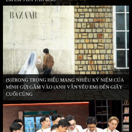
(S)TRONG TRỌNG HIẾU MANG NHIỀU KỶ NIỆM CỦA
MÌNH GỬI GẮM VÀO (ANH VẪN YÊU EM) ĐẾN GIÂY
CUỐI CÙNG