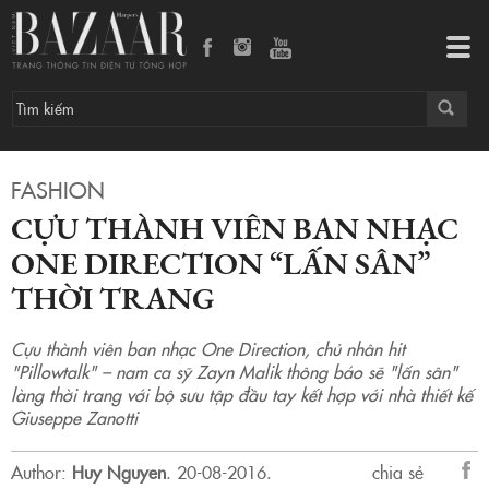
Cựu thành viên ban nhạc One Direction “lấn sân” thời trang
Tog
navi
FASHION
CỰU THÀNH VIÊN BAN NHẠC
ONE DIRECTION “LẤN SÂN”
THỜI TRANG
Cựu thành viên ban nhạc One Direction, chủ nhân hit
"Pillowtalk" – nam ca sỹ Zayn Malik thông báo sẽ "lấn sân"
làng thời trang với bộ sưu tập đầu tay kết hợp với nhà thiết kế
Giuseppe Zanotti
Author:
Huy Nguyen
.
20-08-2016.
chia sẻ