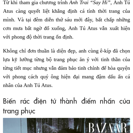
Từ khi tham gia chương trình
Anh Trai “Say Hi”
, Anh Tú
Atus càng quyết liệt khẳng định cá tính thời trang của
mình. Và tại đêm diễn thứ sáu mới đây, bất chấp những
cơn mưa bất ngờ đổ xuống, Anh Tú Atus vẫn xuất hiện
với phong độ thời trang ổn định.
Không chỉ đơn thuần là diện đẹp, anh cùng ê-kíp đã chọn
lựa kỹ lưỡng từng bộ trang phục ăn ý với tinh thần của
từng tiết mục nhưng vẫn đảm bảo tinh chỉnh để hòa quyện
với phong cách quý ông hiện đại mang đậm dấu ấn cá
nhân của Anh Tú Atus.
Biến rác điện tử thành điểm nhấn của
trang phục