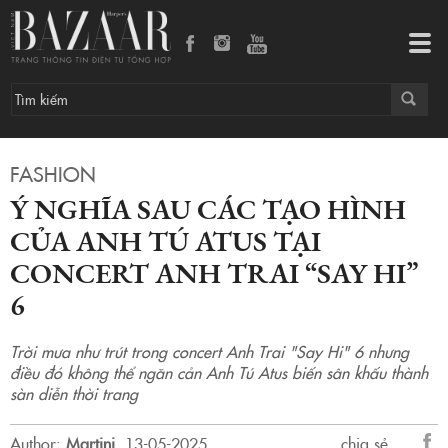
Ý nghĩa sau các tạo hình của Anh Tú Atus tại concert Anh Trai “Say Hi” 6
Tog
navi
FASHION
Ý NGHĨA SAU CÁC TẠO HÌNH
CỦA ANH TÚ ATUS TẠI
CONCERT ANH TRAI “SAY HI”
6
Trời mưa như trút trong concert Anh Trai "Say Hi" 6 nhưng
điều đó không thể ngăn cản Anh Tú Atus biến sân khấu thành
sàn diễn thời trang
Author:
Martini
.
13-05-2025.
chia sẻ