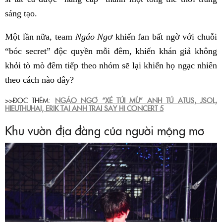
sáng tạo.
Một lần nữa, team
Ngáo Ngơ
khiến fan bất ngờ với chuỗi
“bóc secret” độc quyền mỗi đêm, khiến khán giả không
khỏi tò mò đêm tiếp theo nhóm sẽ lại khiến họ ngạc nhiên
theo cách nào đây?
>>ĐỌC THÊM:
NGÁO NGƠ “XÉ TÚI MÙ” ANH TÚ ATUS, JSOL,
HIEUTHUHAI, ERIK TẠI ANH TRAI SAY HI CONCERT 5
Khu vườn địa đàng của người mộng mơ