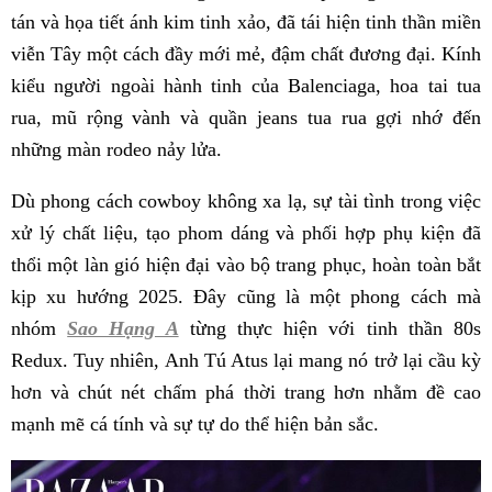
tán và họa tiết ánh kim tinh xảo, đã tái hiện tinh thần miền
viễn Tây một cách đầy mới mẻ, đậm chất đương đại. Kính
kiểu người ngoài hành tinh của Balenciaga, hoa tai tua
rua, mũ rộng vành và quần jeans tua rua gợi nhớ đến
những màn rodeo nảy lửa.
Dù phong cách cowboy không xa lạ, sự tài tình trong việc
xử lý chất liệu, tạo phom dáng và phối hợp phụ kiện đã
thổi một làn gió hiện đại vào bộ trang phục, hoàn toàn bắt
kịp xu hướng 2025. Đây cũng là một phong cách mà
nhóm
Sao Hạng A
từng thực hiện với tinh thần 80s
Redux. Tuy nhiên, Anh Tú Atus lại mang nó trở lại cầu kỳ
hơn và chút nét chấm phá thời trang hơn nhằm đề cao
mạnh mẽ cá tính và sự tự do thể hiện bản sắc.