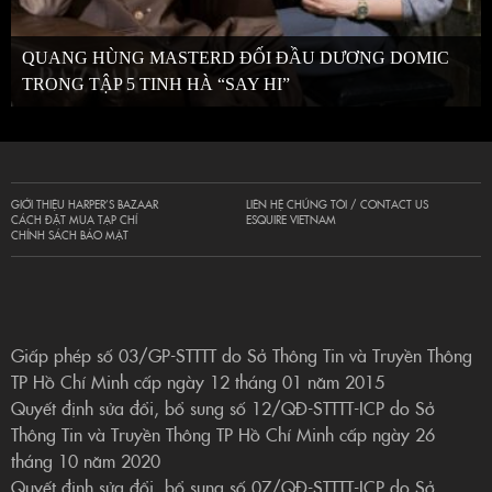
QUANG HÙNG MASTERD ĐỐI ĐẦU DƯƠNG DOMIC
TRONG TẬP 5 TINH HÀ “SAY HI”
GIỚI THIỆU HARPER’S BAZAAR
LIÊN HỆ CHÚNG TÔI / CONTACT US
CÁCH ĐẶT MUA TẠP CHÍ
ESQUIRE VIETNAM
CHÍNH SÁCH BẢO MẬT
Giấp phép số 03/GP-STTTT do Sở Thông Tin và Truyền Thông
TP Hồ Chí Minh cấp ngày 12 tháng 01 năm 2015
Quyết định sửa đổi, bổ sung số 12/QĐ-STTTT-ICP do Sở
Thông Tin và Truyền Thông TP Hồ Chí Minh cấp ngày 26
tháng 10 năm 2020
Quyết định sửa đổi, bổ sung số 07/QĐ-STTTT-ICP do Sở