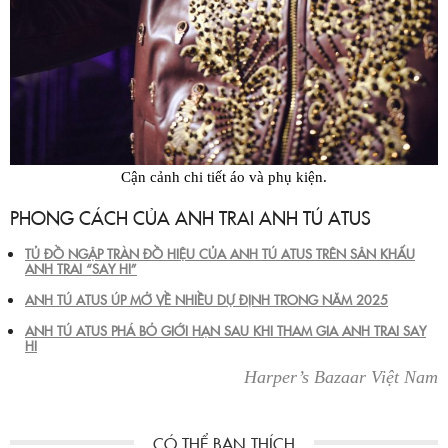
Cận cảnh chi tiết áo và phụ kiện.
PHONG CÁCH CỦA ANH TRAI ANH TÚ ATUS
TỦ ĐỒ NGẬP TRÀN ĐỒ HIỆU CỦA ANH TÚ ATUS TRÊN SÂN KHẤU
ANH TRAI “SAY HI”
ANH TÚ ATUS ÚP MỞ VỀ NHIỀU DỰ ĐỊNH TRONG NĂM 2025
ANH TÚ ATUS PHÁ BỎ GIỚI HẠN SAU KHI THAM GIA ANH TRAI SAY
HI
Harper’s Bazaar Việt Nam