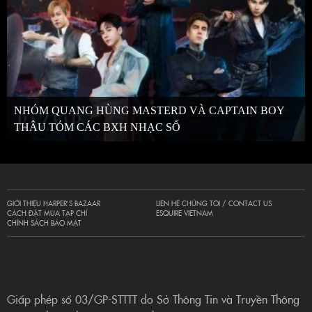
NHÓM QUANG HÙNG MASTERD VÀ CAPTAIN BOY
THÂU TÓM CÁC BXH NHẠC SỐ
GIỚI THIỆU HARPER’S BAZAAR
LIÊN HỆ CHÚNG TÔI / CONTACT US
CÁCH ĐẶT MUA TẠP CHÍ
ESQUIRE VIETNAM
CHÍNH SÁCH BẢO MẬT
Giấp phép số 03/GP-STTTT do Sở Thông Tin và Truyền Thông