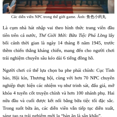
Các diễn viên NPC trong thế giới game. Ảnh: 鱼色小药丸
Là cụm nhà hát nhập vai theo hình thức trang viên đầu
tiên trên cả nước,
Thế Giới Mới: Bữa Tiệc Phá Lồng
lấy
bối cảnh thời gian là ngày 14 tháng 8 năm 1945, trước
thềm chiến thắng kháng chiến, mang đến cho người chơi
trải nghiệm chuyên sâu kéo dài 6 tiếng đồng hồ.
Người chơi có thể lựa chọn ba phe phái chính: Cục Tình
báo, Hội kín, Thương hội, cùng với hơn 70 NPC chuyên
nghiệp thực hiện các nhiệm vụ như trinh sát, đấu giá, mở
khóa 4 tuyến cốt truyện chính và hơn 100 nhánh phụ. Hai
nửa đầu và cuối được kết nối bằng bữa tiệc tối đặc sắc.
Trong suốt bữa ăn, các diễn viên vẫn tiếp tục diễn xuất,
sáng tạo ra trải nghiệm mới lạ “bàn ăn là sân khấu”.