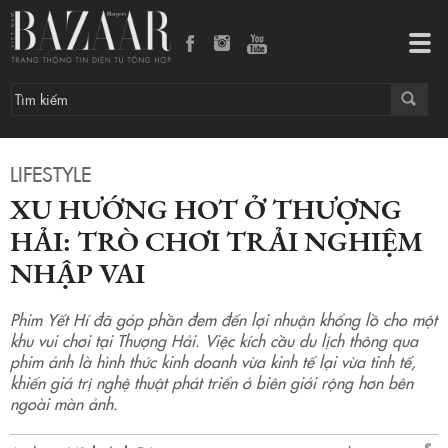
Xu hướng hot ở Thượng Hải: Trò chơi trải nghiệm nhập vai
Tog
navi
LIFESTYLE
XU HƯỚNG HOT Ở THƯỢNG
HẢI: TRÒ CHƠI TRẢI NGHIỆM
NHẬP VAI
Phim Yết Hí đã góp phần đem đến lợi nhuận khổng lồ cho một
khu vui chơi tại Thượng Hải. Việc kích cầu du lịch thông qua
phim ảnh là hình thức kinh doanh vừa kinh tế lại vừa tinh tế,
khiến giá trị nghệ thuật phát triển ở biên giới rộng hơn bên
ngoài màn ảnh.