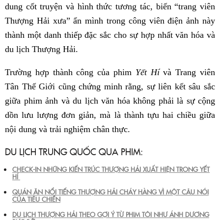
dung cốt truyện và hình thức tương tác, biến “trang viên
Thượng Hải xưa” ẩn mình trong công viên điện ảnh này
thành một danh thiếp đặc sắc cho sự hợp nhất văn hóa và
du lịch Thượng Hải.
Trường hợp thành công của phim
Yết Hí
và Trang viên
Tân Thế Giới cũng chứng minh rằng, sự liên kết sâu sắc
giữa phim ảnh và du lịch văn hóa không phải là sự cộng
dồn lưu lượng đơn giản, mà là thành tựu hai chiều giữa
nội dung và trải nghiệm chân thực.
DU LỊCH TRUNG QUỐC QUA PHIM:
CHECK-IN NHỮNG KIẾN TRÚC THƯỢNG HẢI XUẤT HIỆN TRONG YẾT
HÍ
QUÁN ĂN NỔI TIẾNG THƯỢNG HẢI CHÁY HÀNG VÌ MỘT CÂU NÓI
CỦA TIÊU CHIẾN
DU LỊCH THƯỢNG HẢI THEO GỢI Ý TỪ PHIM TÔI NHƯ ÁNH DƯƠNG