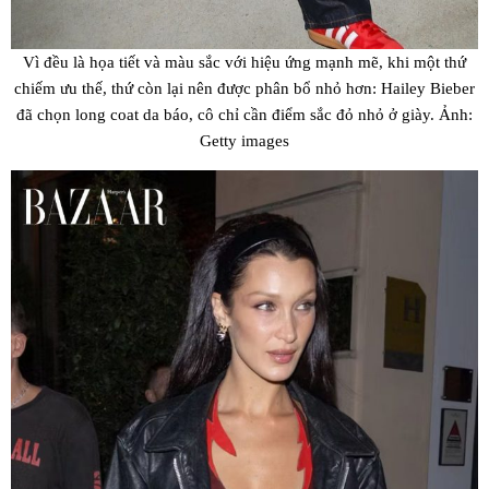
Vì đều là họa tiết và màu sắc với hiệu ứng mạnh mẽ, khi một thứ
chiếm ưu thế, thứ còn lại nên được phân bổ nhỏ hơn: Hailey Bieber
đã chọn long coat da báo, cô chỉ cần điểm sắc đỏ nhỏ ở giày. Ảnh:
Getty images