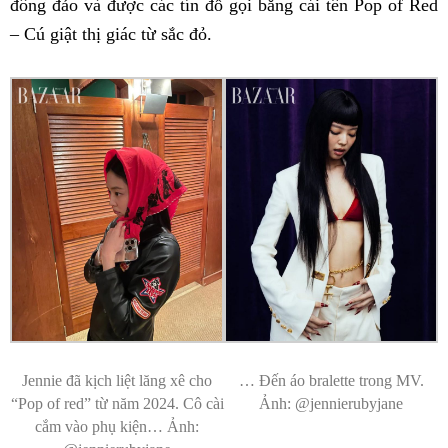
đông đảo và được các tín đồ gọi bằng cái tên Pop of Red
– Cú giật thị giác từ sắc đỏ.
Jennie đã kịch liệt lăng xê cho
… Đến áo bralette trong MV.
“Pop of red” từ năm 2024. Cô cài
Ảnh: @jennierubyjane
cắm vào phụ kiện… Ảnh: