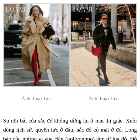
Ảnh: ImaxTree
Ảnh: ImaxTree
Sự nổi bật của sắc đỏ không dừng lại ở mặt thị giác. Xuôi
dòng lịch sử, quyền lực ở đâu, sắc đỏ có mặt ở đó. Long
bào của những vị vua Hàn (gollyongpo) làm từ lụa đỏ. Đỏ