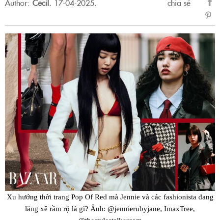
Author:
Cecil
.
17-04-2025.
chia sẻ
sẻ
Fac
Xu hướng thời trang Pop Of Red mà Jennie và các fashionista đang
lăng xê rầm rộ là gì? Ảnh: @jennierubyjane, ImaxTree,