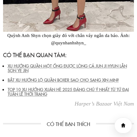
Quỳnh Anh Shyn chọn giày đỏ với chân váy ngắn da báo. Ảnh:
@quynhanhshyn_
CÓ THỂ BẠN QUAN TÂM:
XU HƯỚNG QUẦN MỘT ỐNG ĐƯỢC LÒNG CẢ JUN JI HYUN LẪN
SON YE JIN
BẮT XU HƯỚNG LỘ QUẦN BOXER SAO CHO SANG XỊN MỊN?
TOP 10 XU HƯỚNG XUÂN HÈ 2025 ĐÁNG CHÚ Ý NHẤT TỪ TỨ ĐẠI
TUẦN LỄ THỜI TRANG
Harper’s Bazaar Việt Nam