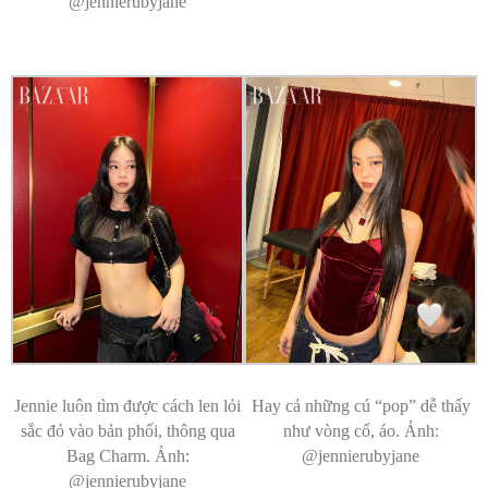
@jennierubyjane
Jennie luôn tìm được cách len lỏi
Hay cả những cú “pop” dễ thấy
sắc đỏ vào bản phối, thông qua
như vòng cổ, áo. Ảnh:
Bag Charm. Ảnh:
@jennierubyjane
@jennierubyjane