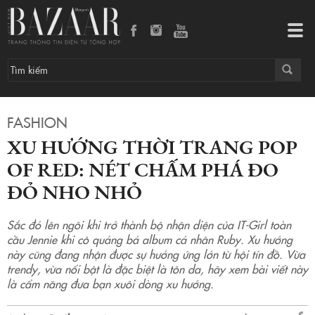
Xu hướng thời trang Pop Of Red: Nét chấm phá đo đỏ nho nhỏ
Tog
navi
FASHION
XU HƯỚNG THỜI TRANG POP
OF RED: NÉT CHẤM PHÁ ĐO
ĐỎ NHO NHỎ
Sắc đỏ lên ngôi khi trở thành bộ nhận diện của IT-Girl toàn
cầu Jennie khi cô quảng bá album cá nhân Ruby. Xu hướng
này cũng đang nhận được sự hưởng ứng lớn từ hội tín đồ. Vừa
trendy, vừa nổi bật là đặc biệt là tôn da, hãy xem bài viết này
là cẩm năng đưa bạn xuôi dòng xu hướng.