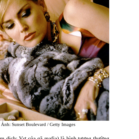
 Ảnh: Sunset Boulevard / Getty Images
m dịch: Vợ của gã mafia) là hình tượng thường