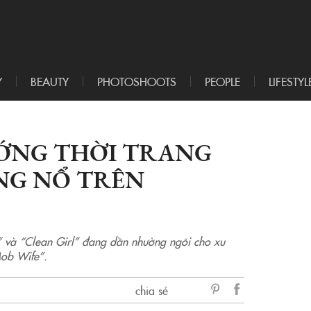
Y
BEAUTY
PHOTOSHOOTS
PEOPLE
LIFESTYL
ƯỚNG THỜI TRANG
NG NỔ TRÊN
” và “Clean Girl” đang dần nhường ngôi cho xu
Mob Wife”.
chia sẻ
sẻ