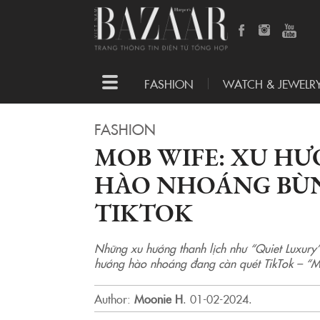
Toggle
FASHION
WATCH & JEWELR
navigation
FASHION
MOB WIFE: XU H
HÀO NHOÁNG BÙ
TIKTOK
Những xu hướng thanh lịch như “Quiet Luxury
hướng hào nhoáng đang càn quét TikTok – “
Author:
Moonie H
.
01-02-2024.