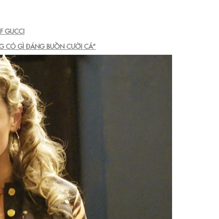
F GUCCI
NG CÓ GÌ ĐÁNG BUỒN CƯỜI CẢ”