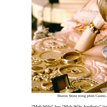
Sharon Stone trong phim Casino.
“Mob-Wife” hay “Mob-Wife Aesthetic” (tạ