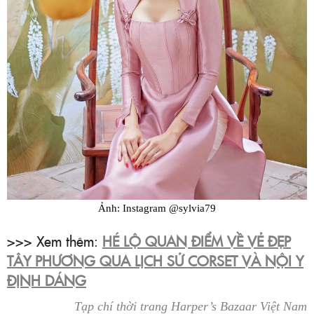
Ảnh: Instagram @sylvia79
>>> Xem thêm:
HÉ LỘ QUAN ĐIỂM VỀ VẺ ĐẸP
TÂY PHƯƠNG QUA LỊCH SỬ CORSET VÀ NỘI Y
ĐỊNH DÁNG
Tạp chí thời trang Harper’s Bazaar Việt Nam