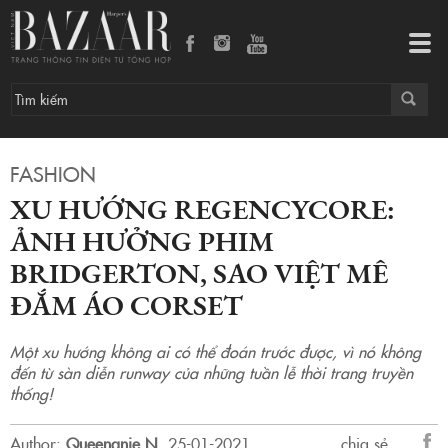
Xu hướng Regencycore: Ảnh hưởng phim Bridgerton, sao Việt mê đắm áo corset
Tog
navi
FASHION
XU HƯỚNG REGENCYCORE:
ẢNH HƯỞNG PHIM
BRIDGERTON, SAO VIỆT MÊ
ĐẮM ÁO CORSET
Một xu hướng không ai có thể đoán trước được, vì nó không
đến từ sàn diễn runway của những tuần lễ thời trang truyền
thống!
Author:
Queenanie N
.
25-01-2021.
chia sẻ