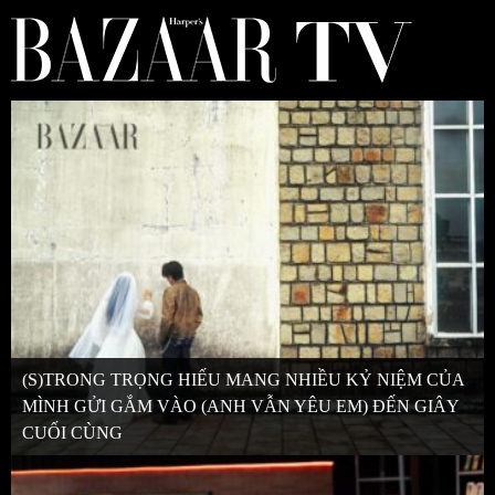
(S)TRONG TRỌNG HIẾU MANG NHIỀU KỶ NIỆM CỦA
MÌNH GỬI GẮM VÀO (ANH VẪN YÊU EM) ĐẾN GIÂY
CUỐI CÙNG