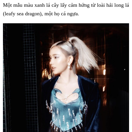
Một mẫu màu xanh lá cây lấy cảm hứng từ loài hải long lá
(leafy sea dragon), một họ cá ngựa.