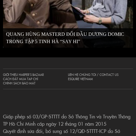
QUANG HÙNG MASTERD ĐỐI ĐẦU DƯƠNG DOMIC
TRONG TẬP 5 TINH HÀ “SAY HI”
GIỚI THIỆU HARPER’S BAZAAR
LIÊN HỆ CHÚNG TÔI / CONTACT US
CÁCH ĐẶT MUA TẠP CHÍ
ESQUIRE VIETNAM
CHÍNH SÁCH BẢO MẬT
Giấp phép số 03/GP-STTTT do Sở Thông Tin và Truyền Thông
TP Hồ Chí Minh cấp ngày 12 tháng 01 năm 2015
Quyết định sửa đổi, bổ sung số 12/QĐ-STTTT-ICP do Sở