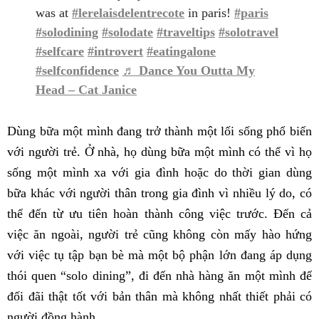
was at
#lerelaisdelentrecote
in paris!
#paris
#solodining
#solodate
#traveltips
#solotravel
#selfcare
#introvert
#eatingalone
#selfconfidence
♬ Dance You Outta My
Head – Cat Janice
Dùng bữa một mình đang trở thành một lối sống phổ biến
với người trẻ. Ở nhà, họ dùng bữa một mình có thể vì họ
sống một mình xa với gia đình hoặc do thời gian dùng
bữa khác với người thân trong gia đình vì nhiều lý do, có
thể đến từ ưu tiên hoàn thành công việc trước. Đến cả
việc ăn ngoài, người trẻ cũng không còn mấy hào hứng
với việc tụ tập bạn bè mà một bộ phận lớn đang áp dụng
thói quen “solo dining”, đi đến nhà hàng ăn một mình để
đối đãi thật tốt với bản thân mà không nhất thiết phải có
người đồng hành.