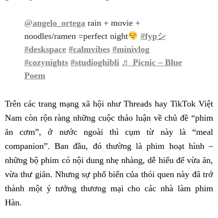
@angelo_ortega
rain + movie +
noodles/ramen =perfect night
#fypシ
#deskspace
#calmvibes
#minivlog
#cozynights
#studioghibli
♬ Picnic – Blue
Poem
Trên các trang mạng xã hội như Threads hay TikTok Việt
Nam còn rộn ràng những cuộc thảo luận về chủ đề “phim
ăn cơm”, ở nước ngoài thì cụm từ này là “meal
companion”. Ban đầu, đó thường là phim hoạt hình –
những bộ phim có nội dung nhẹ nhàng, dễ hiểu để vừa ăn,
vừa thư giãn. Nhưng sự phổ biến của thói quen này đã trở
thành một ý tưởng thương mại cho các nhà làm phim
Hàn.