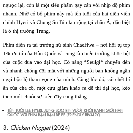
ngược lại, còn là một siêu phẩm gay cấn với nhịp độ phim
nhanh. Nhờ có bộ phim này mà tên tuổi của hai diễn viên
chính Hyeri và Chung Su Bin lan rộng tại châu Á, đặc biệt
là ở thị trường Trung.
Phim diễn ra tại trường nữ sinh ChaeHwa – nơi hội tụ top
1% ưu tú của Hàn Quốc và cũng là chiến trường khốc liệt
của cuộc đua vào đại học. Cô nàng *Seulgi* chuyển đến
và nhanh chóng đối mặt với những người bạn không ngần
ngại bộc lộ tham vọng của mình. Cùng lúc đó, cái chết bí
ẩn của cha cô, một cựu giám khảo ra đề thi đại học, kéo
theo một chuỗi sự kiện đầy căng thẳng.
TÊN TUỔI LEE HYERI, JUNG SOO BIN VƯỢT KHỎI RANH GIỚI HÀN
QUỐC VỚI PHIM BẠN BẠN BÈ BÈ (FRIENDLY RIVALRY)
3.
Chicken Nugget
(2024)