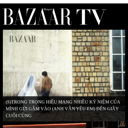
(S)TRONG TRỌNG HIẾU MANG NHIỀU KỶ NIỆM CỦA
MÌNH GỬI GẮM VÀO (ANH VẪN YÊU EM) ĐẾN GIÂY
CUỐI CÙNG