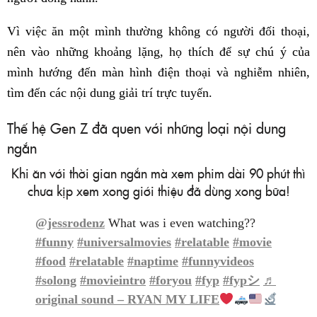
Vì việc ăn một mình thường không có người đối thoại,
nên vào những khoảng lặng, họ thích để sự chú ý của
mình hướng đến màn hình điện thoại và nghiễm nhiên,
tìm đến các nội dung giải trí trực tuyến.
Thế hệ Gen Z đã quen với những loại nội dung
ngắn
Khi ăn với thời gian ngắn mà xem phim dài 90 phút thì
chưa kịp xem xong giới thiệu đã dùng xong bữa!
@jessrodenz
What was i even watching??
#funny
#universalmovies
#relatable
#movie
#food
#relatable
#naptime
#funnyvideos
#solong
#movieintro
#foryou
#fyp
#fypシ
♬
original sound – RYAN MY LIFE