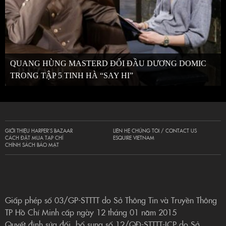
QUANG HÙNG MASTERD ĐỐI ĐẦU DƯƠNG DOMIC
TRONG TẬP 5 TINH HÀ “SAY HI”
GIỚI THIỆU HARPER’S BAZAAR
LIÊN HỆ CHÚNG TÔI / CONTACT US
CÁCH ĐẶT MUA TẠP CHÍ
ESQUIRE VIETNAM
CHÍNH SÁCH BẢO MẬT
Giấp phép số 03/GP-STTTT do Sở Thông Tin và Truyền Thông
TP Hồ Chí Minh cấp ngày 12 tháng 01 năm 2015
Quyết định sửa đổi, bổ sung số 12/QĐ-STTTT-ICP do Sở