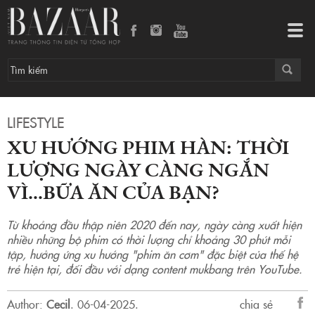
Xu hướng phim Hàn: Thời lượng ngày càng ngắn vì…bữa ăn của bạn?
Tog
navi
LIFESTYLE
XU HƯỚNG PHIM HÀN: THỜI
LƯỢNG NGÀY CÀNG NGẮN
VÌ…BỮA ĂN CỦA BẠN?
Từ khoảng đầu thập niên 2020 đến nay, ngày càng xuất hiện
nhiều những bộ phim có thời lượng chỉ khoảng 30 phút mỗi
tập, hưởng ứng xu hướng "phim ăn cơm" đặc biệt của thế hệ
trẻ hiện tại, đối đầu với dạng content mukbang trên YouTube.
Author:
Cecil
.
06-04-2025.
chia sẻ