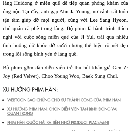
làng Huidong ở miền quê để tiếp quản phòng khám của
ông nội. Tại đây, anh gặp Ahn Ja Young, nữ cảnh sát luôn
tận tâm giúp đỡ mọi người, cùng với Lee Sang Hyeon,
chủ quán cà phê trong làng. Bộ phim là hành trình thích
nghi với cuộc sống miền quê của Ji Yul, trải qua nhiều
tình huống dở khóc dở cười nhưng thể hiện rõ nét đẹp
trong lối sống bình yên ở làng quê.
Bộ phim gồm dàn diễn viên trẻ thu hút khán giả Gen Z:
Joy (Red Velvet), Choo Young Woo, Baek Sung Chul.
XU HƯỚNG PHIM HÀN:
WEBTOON BẢO CHỨNG CHO SỰ THÀNH CÔNG CỦA PHIM HÀN
XU HƯỚNG PHIM HÀN: CHỌN DIỄN VIÊN TÂN BINH ĐÓNG VAI
QUAN TRỌNG
PHIM HÀN QUỐC HÁI RA TIỀN NHỜ PRODUCT PLACEMENT