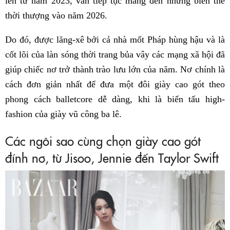
lên từ năm 2023, vẫn tiếp tục mang đến những biến thể
thời thượng vào năm 2026.
Do đó, được lăng-xê bởi cả nhà mốt Pháp hùng hậu và là
cốt lõi của làn sóng thời trang bủa vây các mạng xã hội đã
giúp chiếc nơ trở thành trào lưu lớn của năm. Nơ chính là
cách đơn giản nhất để đưa một đôi giày cao gót theo
phong cách balletcore dễ dàng, khi là biến tấu high-
fashion của giày vũ công ba lê.
Các ngôi sao cùng chọn giày cao gót
đính nơ, từ Jisoo, Jennie đến Taylor Swift