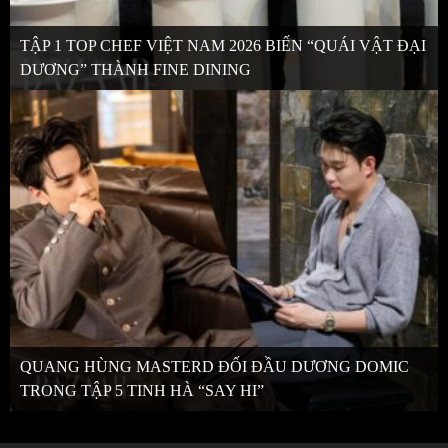
TẬP 1 TOP CHEF VIỆT NAM 2026 BIẾN “QUÁI VẬT ĐẠI
DƯƠNG” THÀNH FINE DINING
QUANG HÙNG MASTERD ĐỐI ĐẦU DƯƠNG DOMIC
TRONG TẬP 5 TINH HÀ “SAY HI”