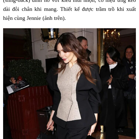
(sling-back) đính nơ với kiểu mũi nhọn, có hiệu ứng kéo
dài đôi chân khi mang. Thiết kế được trầm trồ khi xuất
hiện cùng Jennie (ảnh trên).