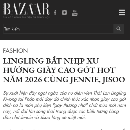
Lingling bắt nhịp xu hướng giày cao gót hot năm 2026 cùng Jennie, Jisoo
Tog
navi
FASHION
LINGLING BẮT NHỊP XU
HƯỚNG GIÀY CAO GÓT HOT
NĂM 2026 CÙNG JENNIE, JISOO
Sự xuất hiện đầy ngọt ngào của nữ diễn viên Thái Lan Lingling
Kwong tại Pháp mới đây đã chính thức xác nhận giày cao gót
đính nơ là món phụ kiện "gây thương nhớ" nhất mùa mốt năm
nay, nối dài làn sóng thời trang được các biểu tượng hàng
đầu như Jennie và Jisoo lăng xê miệt mài.