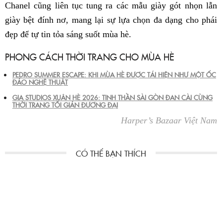
Chanel cũng liên tục tung ra các mẫu giày gót nhọn lẫn
giày bệt đính nơ, mang lại sự lựa chọn đa dạng cho phái
đẹp để tự tin tỏa sáng suốt mùa hè.
PHONG CÁCH THỜI TRANG CHO MÙA HÈ
PEDRO SUMMER ESCAPE: KHI MÙA HÈ ĐƯỢC TÁI HIỆN NHƯ MỘT ỐC
ĐẢO NGHỆ THUẬT
GIA STUDIOS XUÂN HÈ 2026: TINH THẦN SÀI GÒN ĐAN CÀI CÙNG
THỜI TRANG TỐI GIẢN ĐƯƠNG ĐẠI
Harper’s Bazaar Việt Nam