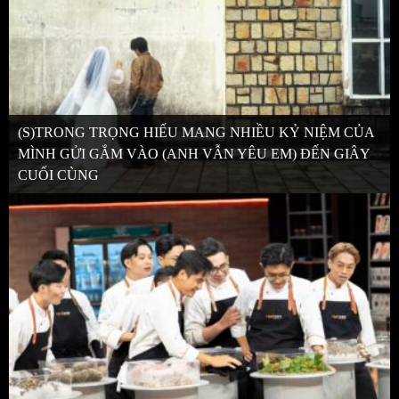
(S)TRONG TRỌNG HIẾU MANG NHIỀU KỶ NIỆM CỦA
MÌNH GỬI GẮM VÀO (ANH VẪN YÊU EM) ĐẾN GIÂY
CUỐI CÙNG