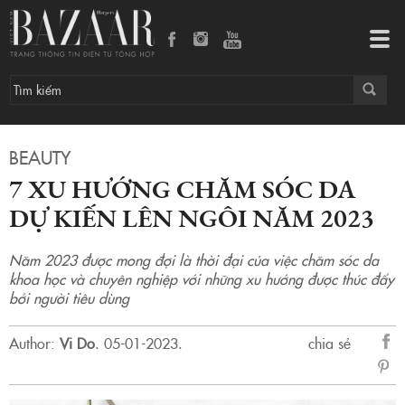
7 xu hướng chăm sóc da dự kiến lên ngôi năm 2023
Tog
navi
BEAUTY
7 XU HƯỚNG CHĂM SÓC DA
DỰ KIẾN LÊN NGÔI NĂM 2023
Năm 2023 được mong đợi là thời đại của việc chăm sóc da
khoa học và chuyên nghiệp với những xu hướng được thúc đẩy
bởi người tiêu dùng
Author:
Vi Do
.
05-01-2023.
chia sẻ
sẻ
Fac