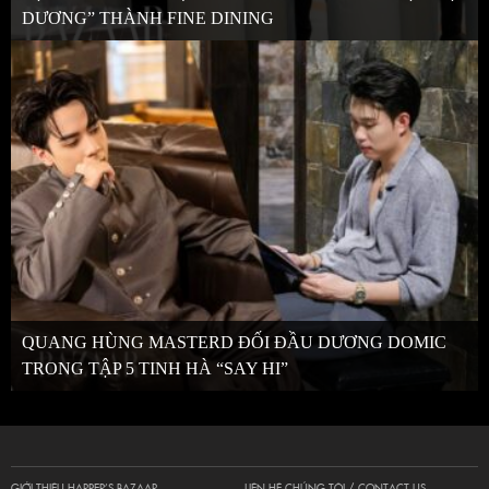
DƯƠNG” THÀNH FINE DINING
QUANG HÙNG MASTERD ĐỐI ĐẦU DƯƠNG DOMIC
TRONG TẬP 5 TINH HÀ “SAY HI”
GIỚI THIỆU HARPER’S BAZAAR
LIÊN HỆ CHÚNG TÔI / CONTACT US