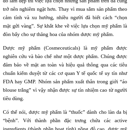
đồ làm đẹp thì việc lựa chọn những sản phẩm trên da cũng
trở nên nghiêm ngặt hơn. Thay vì mua sắm sản phẩm theo
cảm tính và xu hướng, nhiều người đã biết cách “chọn
mặt gửi vàng”. Sự khắt khe về việc lựa chọn mỹ phẩm là
đòn bẩy cho sự thăng hoa của nhóm dược mỹ phẩm.
Dược mỹ phẩm (Cosmeceuticals) là mỹ phẩm được
nghiên cứu và bào chế như một dược phẩm. Chúng được
đảm bảo về mặt an toàn và hiệu quả thông qua các tiêu
chuẩn kiểm duyệt từ các cơ quan Y tế quốc tế uy tín như
FDA hay GMP. Nhóm sản phẩm xuất thân trong giới “áo
blouse trắng” vì vậy nhận được sự tín nhiệm cao từ người
tiêu dùng.
Có thể nói, dược mỹ phẩm là “thuốc” dành cho làn da bị
“bệnh”. Với thành phần đặc trưng chứa các active
ingredients (thành phần hoạt tính) nồng độ cao, dược mỹ