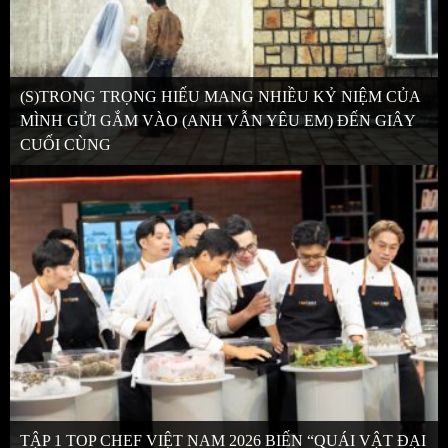
(S)TRONG TRỌNG HIẾU MANG NHIỀU KỶ NIỆM CỦA
MÌNH GỬI GẮM VÀO (ANH VẪN YÊU EM) ĐẾN GIÂY
CUỐI CÙNG
TẬP 1 TOP CHEF VIỆT NAM 2026 BIẾN “QUÁI VẬT ĐẠI