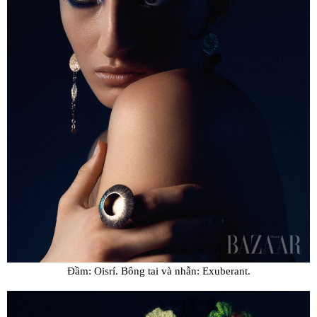
Đầm: Oisrí. Bông tai và nhẫn: Exuberant.