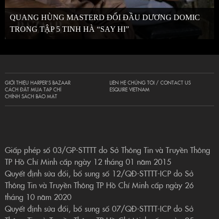
QUANG HÙNG MASTERD ĐỐI ĐẦU DƯƠNG DOMIC
TRONG TẬP 5 TINH HÀ “SAY HI”
GIỚI THIỆU HARPER’S BAZAAR
LIÊN HỆ CHÚNG TÔI / CONTACT US
CÁCH ĐẶT MUA TẠP CHÍ
ESQUIRE VIETNAM
CHÍNH SÁCH BẢO MẬT
Giấp phép số 03/GP-STTTT do Sở Thông Tin và Truyền Thông
TP Hồ Chí Minh cấp ngày 12 tháng 01 năm 2015
Quyết định sửa đổi, bổ sung số 12/QĐ-STTTT-ICP do Sở
Thông Tin và Truyền Thông TP Hồ Chí Minh cấp ngày 26
tháng 10 năm 2020
Quyết định sửa đổi, bổ sung số 07/QĐ-STTTT-ICP do Sở