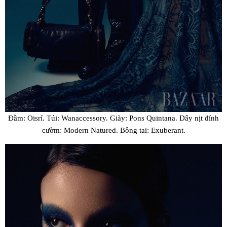
Đầm: Oisrí. Túi: Wanaccessory. Giày: Pons Quintana. Dây nịt đính
cườm: Modern Natured. Bông tai: Exuberant.