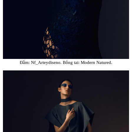
Đầm: Nf_Arteydiseno. Bông tai: Modern Natured.