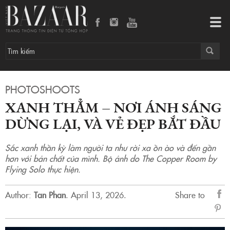
Xanh thẳm – nơi ánh sáng dừng lại, và vẻ đẹp bắt đầu
Tog
navi
PHOTOSHOOTS
XANH THẲM – NƠI ÁNH SÁNG
DỪNG LẠI, VÀ VẺ ĐẸP BẮT ĐẦU
Sắc xanh thần kỳ làm người ta như rời xa ồn ào và đến gần
hơn với bản chất của mình. Bộ ảnh do The Copper Room by
Flying Solo thực hiện.
Author:
Tan Phan
.
April 13, 2026.
Share to
sẻ
Fac