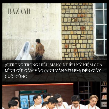
(S)TRONG TRỌNG HIẾU MANG NHIỀU KỶ NIỆM CỦA
MÌNH GỬI GẮM VÀO (ANH VẪN YÊU EM) ĐẾN GIÂY
CUỐI CÙNG