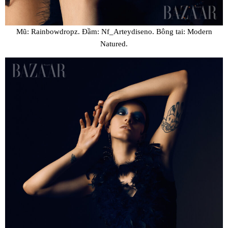
Mũ: Rainbowdropz. Đầm: Nf_Arteydiseno. Bông tai: Modern
Natured.