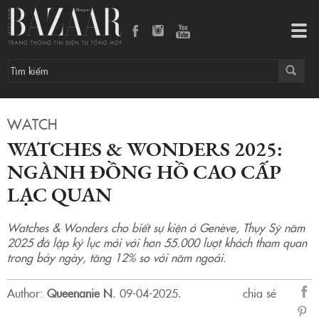
Watches & Wonders 2025: Ngành đồng hồ cao cấp lạc quan
Tog
navi
WATCH
WATCHES & WONDERS 2025:
NGÀNH ĐỒNG HỒ CAO CẤP
LẠC QUAN
Watches & Wonders cho biết sự kiện ở Genève, Thụy Sỹ năm
2025 đã lập kỷ lục mới với hơn 55.000 lượt khách tham quan
trong bảy ngày, tăng 12% so với năm ngoái.
Author:
Queenanie N
.
09-04-2025.
chia sẻ
sẻ