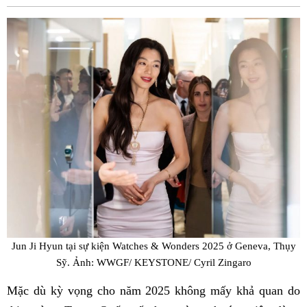
Fac
Jun Ji Hyun tại sự kiện Watches & Wonders 2025 ở Geneva, Thụy
Sỹ. Ảnh: WWGF/ KEYSTONE/ Cyril Zingaro
Mặc dù kỳ vọng cho năm 2025 không mấy khả quan do