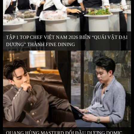
TẬP 1 TOP CHEF VIỆT NAM 2026 BIẾN “QUÁI VẬT ĐẠI
DƯƠNG” THÀNH FINE DINING
QUANG HÙNG MASTERD ĐỐI ĐẦU DƯƠNG DOMIC