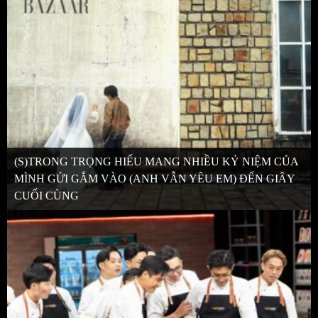
(S)TRONG TRỌNG HIẾU MANG NHIỀU KỶ NIỆM CỦA
MÌNH GỬI GẮM VÀO (ANH VẪN YÊU EM) ĐẾN GIÂY
CUỐI CÙNG