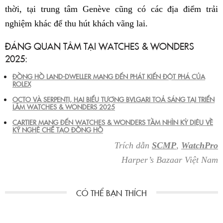
thời, tại trung tâm Genève cũng có các địa điểm trải
nghiệm khác để thu hút khách vãng lai.
ĐÁNG QUAN TÂM TẠI WATCHES & WONDERS
2025:
ĐỒNG HỒ LAND-DWELLER MANG ĐẾN PHÁT KIẾN ĐỘT PHÁ CỦA
ROLEX
OCTO VÀ SERPENTI, HAI BIỂU TƯỢNG BVLGARI TOẢ SÁNG TẠI TRIỂN
LÃM WATCHES & WONDERS 2025
CARTIER MANG ĐẾN WATCHES & WONDERS TẦM NHÌN KỲ DIỆU VỀ
KỸ NGHỆ CHẾ TẠO ĐỒNG HỒ
Trích dẫn
SCMP
,
WatchPro
Harper’s Bazaar Việt Nam