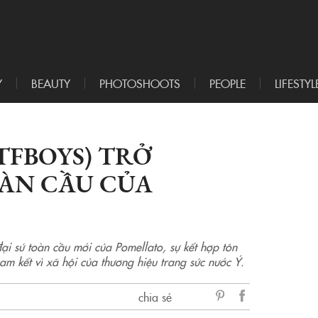
Y
BEAUTY
PHOTOSHOOTS
PEOPLE
LIFESTYL
TFBOYS) TRỞ
OÀN CẦU CỦA
i sứ toàn cầu mới của Pomellato, sự kết hợp tôn
cam kết vì xã hội của thương hiệu trang sức nước Ý.
chia sẻ
sẻ