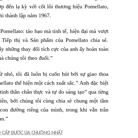
hợp đến lạ kỳ với cốt lõi thương hiệu Pomellato,
khi thành lập năm 1967.
Pomellato: táo bạo mà tinh tế, hiện đại mà vượt
 Tiếp thị và Sản phẩm của Pomellato chia sẻ.
y những thay đổi tích cực của anh ấy hoàn toàn
mà chúng tôi theo đuổi.”
nhỏ, tôi đã luôn bị cuốn hút bởi sự giao thoa
llato thể hiện một cách xuất sắc.” Anh đặc biệt
tinh thần chân thực và tự do sáng tạo” qua từng
hiên, bởi chúng tôi cùng chia sẻ chung một tầm
con đường riêng của mình, trong khi vẫn trân
an.”
AO CẤP ĐƯỢC ƯA CHUỘNG NHẤT