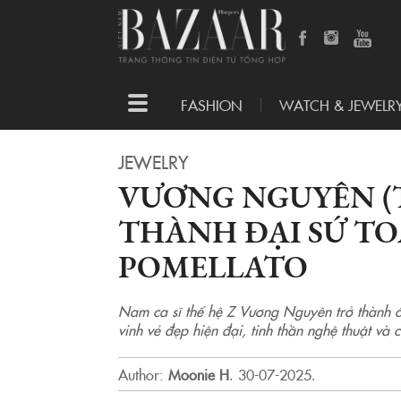
Toggle
FASHION
WATCH & JEWELR
navigation
JEWELRY
VƯƠNG NGUYÊN (
THÀNH ĐẠI SỨ T
POMELLATO
Nam ca sĩ thế hệ Z Vương Nguyên trở thành đạ
vinh vẻ đẹp hiện đại, tinh thần nghệ thuật và 
Author:
Moonie H
.
30-07-2025.