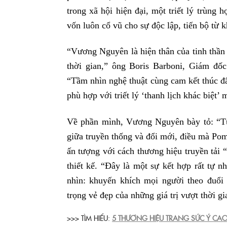
trong xã hội hiện đại, một triết lý trùng 
vốn luôn cổ vũ cho sự độc lập, tiến bộ từ 
“Vương Nguyên là hiện thân của tinh thần 
thời gian,” ông Boris Barboni, Giám đốc
“Tầm nhìn nghệ thuật cùng cam kết thúc đẩ
phù hợp với triết lý ‘thanh lịch khác biệt’ 
Về phần mình, Vương Nguyên bày tỏ: “Từ 
giữa truyền thống và đổi mới, điều mà Pome
ấn tượng với cách thương hiệu truyền tải “
thiết kế. “Đây là một sự kết hợp rất tự n
nhìn: khuyến khích mọi người theo đuổi 
trọng vẻ đẹp của những giá trị vượt thời gi
>>> TÌM HIỂU:
5 THƯƠNG HIỆU TRANG SỨC Ý C