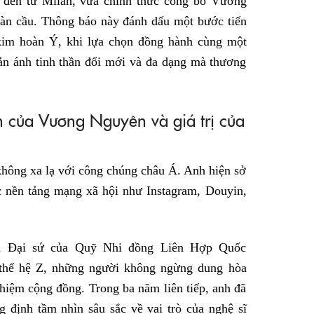
p đến từ Milan, vừa chính thức công bố Vương
oàn cầu. Thông báo này đánh dấu một bước tiến
 kim hoàn Ý, khi lựa chọn đồng hành cùng một
hản ánh tinh thần đổi mới và đa dạng mà thương
h của Vương Nguyên và giá trị của
hông xa lạ với công chúng châu Á. Anh hiện sở
ác nền tảng mạng xã hội như Instagram, Douyin,
n và Đại sứ của Quỹ Nhi đồng Liên Hợp Quốc
o thế hệ Z, những người không ngừng dung hòa
hiệm cộng đồng. Trong ba năm liên tiếp, anh đã
g định tầm nhìn sâu sắc về vai trò của nghệ sĩ