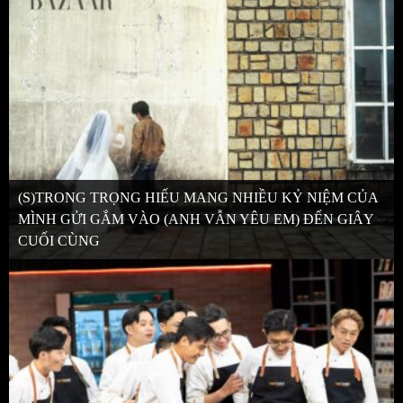
(S)TRONG TRỌNG HIẾU MANG NHIỀU KỶ NIỆM CỦA
MÌNH GỬI GẮM VÀO (ANH VẪN YÊU EM) ĐẾN GIÂY
CUỐI CÙNG