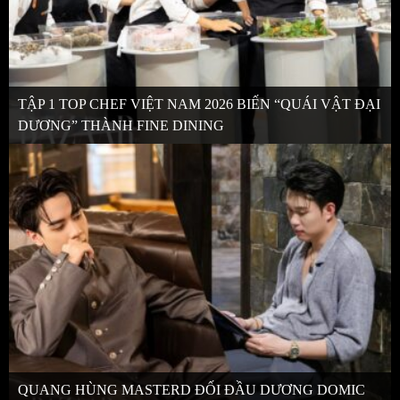
TẬP 1 TOP CHEF VIỆT NAM 2026 BIẾN “QUÁI VẬT ĐẠI
DƯƠNG” THÀNH FINE DINING
QUANG HÙNG MASTERD ĐỐI ĐẦU DƯƠNG DOMIC