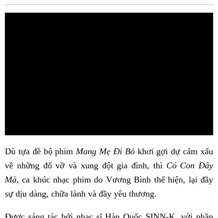
Fac
Dù tựa đề bộ phim
Mang Mẹ Đi Bỏ
khơi gợi dự cảm xấu
về những đổ vỡ và xung đột gia đình, thì
Có Con Đây
Mà
, ca khúc nhạc phim do Vương Bình thể hiện, lại đầy
sự dịu dàng, chữa lành và đầy yêu thương.
Được sáng tác bởi nhạc sĩ Hàn Quốc SINN-K, với phần