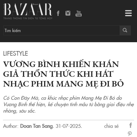
Vương Bình khiến khán giả thổn thức khi hát nhạc phim Mang Mẹ Đi Bỏ
Tog
navi
LIFESTYLE
VƯƠNG BÌNH KHIẾN KHÁN
GIẢ THỔN THỨC KHI HÁT
NHẠC PHIM MANG MẸ ĐI BỎ
Có Con Đây Mà, ca khúc nhạc phim Mang Mẹ Đi Bỏ do
Vương Bình thể hiện, kể chuyện tình mẫu tử bằng giai điệu nhẹ
nhàng, sâu sắc.
Author:
Doan Tan Sang
.
31-07-2025.
chia sẻ
sẻ