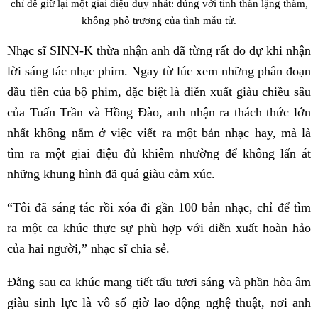
chỉ để giữ lại một giai điệu duy nhất: đúng với tinh thần lặng thầm,
không phô trương của tình mẫu tử.
Nhạc sĩ SINN-K thừa nhận anh đã từng rất do dự khi nhận
lời sáng tác nhạc phim. Ngay từ lúc xem những phân đoạn
đầu tiên của bộ phim, đặc biệt là diễn xuất giàu chiều sâu
của Tuấn Trần và Hồng Đào, anh nhận ra thách thức lớn
nhất không nằm ở việc viết ra một bản nhạc hay, mà là
tìm ra một giai điệu đủ khiêm nhường để không lấn át
những khung hình đã quá giàu cảm xúc.
“Tôi đã sáng tác rồi xóa đi gần 100 bản nhạc, chỉ để tìm
ra một ca khúc thực sự phù hợp với diễn xuất hoàn hảo
của hai người,” nhạc sĩ chia sẻ.
Đằng sau ca khúc mang tiết tấu tươi sáng và phần hòa âm
giàu sinh lực là vô số giờ lao động nghệ thuật, nơi anh