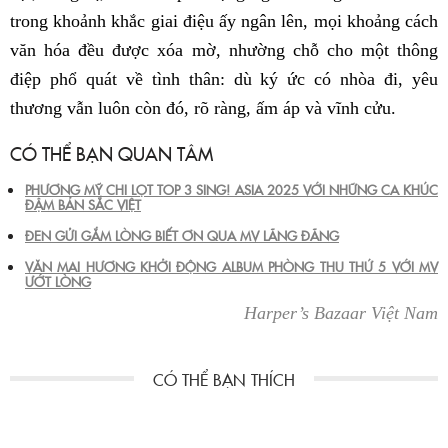
trong khoảnh khắc giai điệu ấy ngân lên, mọi khoảng cách
văn hóa đều được xóa mờ, nhường chỗ cho một thông
điệp phổ quát về tình thân: dù ký ức có nhòa đi, yêu
thương vẫn luôn còn đó, rõ ràng, ấm áp và vĩnh cửu.
CÓ THỂ BẠN QUAN TÂM
PHƯƠNG MỸ CHI LỌT TOP 3 SING! ASIA 2025 VỚI NHỮNG CA KHÚC
ĐẬM BẢN SẮC VIỆT
ĐEN GỬI GẮM LÒNG BIẾT ƠN QUA MV LÃNG ĐÃNG
VĂN MAI HƯƠNG KHỞI ĐỘNG ALBUM PHÒNG THU THỨ 5 VỚI MV
ƯỚT LÒNG
Harper’s Bazaar Việt Nam