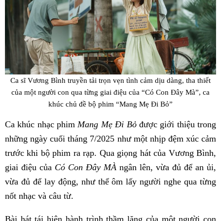
Ca sĩ Vương Bình truyền tải trọn vẹn tình cảm dịu dàng, tha thiết
của một người con qua từng giai điệu của “Có Con Đây Mà”, ca
khúc chủ đề bộ phim “Mang Mẹ Đi Bỏ”
Ca khúc nhạc phim
Mang Mẹ Đi Bỏ
được giới thiệu trong
những ngày cuối tháng 7/2025 như một nhịp đệm xúc cảm
trước khi bộ phim ra rạp. Qua giọng hát của Vương Bình,
giai điệu của
Có Con Đây MÀ
ngân lên, vừa đủ để an ủi,
vừa đủ để lay động, như thể ôm lấy người nghe qua từng
nốt nhạc và câu từ.
Bài hát tái hiện hành trình thầm lặng của một người con