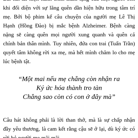
khi đối diện với sự lãng quên dần hiện hữu trong tâm trí
mẹ. Bởi bộ phim kể câu chuyện của người mẹ Lê Thị
Hạnh (Hồng Đào) bị mắc bệnh Alzheimer. Bệnh càng
nặng sẽ càng quên mọi người xung quanh và quên cả
chính bản thân mình. Tuy nhiên, đứa con trai (Tuấn Trần)
quyết tâm không rời xa mẹ, mà hết mình chăm lo cho mẹ
lúc bệnh tật.
“Một mai nếu mẹ chẳng còn nhận ra
Ký ức hóa thành tro tàn
Chẳng sao còn có con ở đây mà”
Câu hát không phải là lời than thở, mà là sự chấp nhận
đầy yêu thương, là cam kết rằng cậu sẽ ở lại, dù ký ức có
rời bỏ người mẹ mãi mãi.