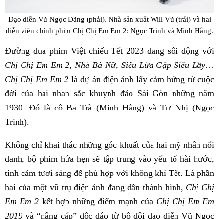
Đạo diễn Vũ Ngọc Đãng (phải), Nhà sản xuất Will Vũ (trái) và hai
diễn viên chính phim Chị Chị Em Em 2: Ngọc Trinh và Minh Hằng.
Đường đua phim Việt chiếu Tết 2023 đang sôi động với
Chị Chị Em Em 2
,
Nhà Bà Nữ,
Siêu Lừa Gặp Siêu Lầy
…
Chị Chị Em Em 2
là dự án điện ảnh lấy cảm hứng từ cuộc
đời của hai nhan sắc khuynh đảo Sài Gòn những năm
1930. Đó là cô Ba Trà (Minh Hằng) và Tư Nhị (Ngọc
Trinh).
Không chỉ khai thác những góc khuất của hai mỹ nhân nổi
danh, bộ phim hứa hẹn sẽ tập trung vào yếu tố hài hước,
tình cảm tươi sáng để phù hợp với không khí Tết. Là phần
hai của một vũ trụ điện ảnh đang dần thành hình,
Chị Chị
Em Em 2
kết hợp những điểm mạnh của
Chị Chị Em Em
2019
và “nâng cấp” độc đáo từ bộ đôi đạo diễn Vũ Ngọc