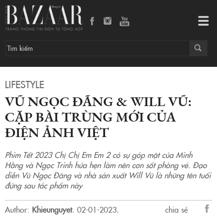
Vũ Ngọc Đãng & Will Vũ: Cặp bài trùng mới của điện ảnh Việt
Tog
navi
LIFESTYLE
VŨ NGỌC ĐÃNG & WILL VŨ:
CẶP BÀI TRÙNG MỚI CỦA
ĐIỆN ẢNH VIỆT
Phim Tết 2023 Chị Chị Em Em 2 có sự góp mặt của Minh
Hằng và Ngọc Trinh hứa hẹn làm nên cơn sốt phòng vé. Đạo
diễn Vũ Ngọc Đãng và nhà sản xuất Will Vũ là những tên tuổi
đứng sau tác phẩm này
Author:
Khieunguyet
.
02-01-2023.
chia sẻ