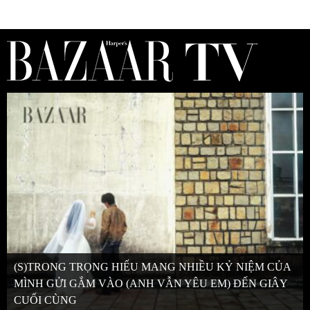
(S)TRONG TRỌNG HIẾU MANG NHIỀU KỶ NIỆM CỦA
MÌNH GỬI GẮM VÀO (ANH VẪN YÊU EM) ĐẾN GIÂY
CUỐI CÙNG