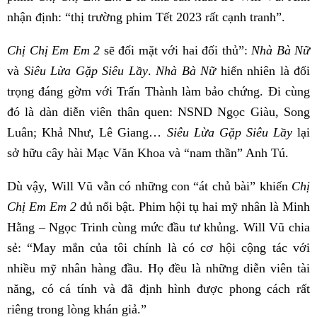
nhận định: “thị trường phim Tết 2023 rất cạnh tranh”.
Chị Chị Em Em 2
sẽ đối mặt với hai đối thủ”:
Nhà Bà Nữ
và
Siêu Lừa Gặp Siêu Lầy
.
Nhà Bà Nữ
hiển nhiên là đối
trọng đáng gờm với Trấn Thành làm bảo chứng. Đi cùng
đó là dàn diễn viên thân quen: NSND Ngọc Giàu, Song
Luân; Khả Như, Lê Giang…
Siêu Lừa Gặp Siêu Lầy
lại
sở hữu cây hài Mạc Văn Khoa và “nam thần” Anh Tú.
Dù vậy, Will Vũ vẫn có những con “át chủ bài” khiến
Chị
Chị Em Em 2
đủ nổi bật. Phim hội tụ hai mỹ nhân là Minh
Hằng – Ngọc Trinh cùng mức đầu tư khủng. Will Vũ chia
sẻ: “May mắn của tôi chính là có cơ hội cộng tác với
nhiều mỹ nhân hàng đầu. Họ đều là những diễn viên tài
năng, có cá tính và đã định hình được phong cách rất
riêng trong lòng khán giả.”