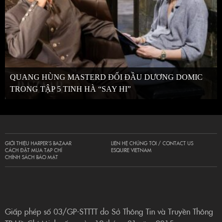
QUANG HÙNG MASTERD ĐỐI ĐẦU DƯƠNG DOMIC
TRONG TẬP 5 TINH HÀ “SAY HI”
GIỚI THIỆU HARPER’S BAZAAR
LIÊN HỆ CHÚNG TÔI / CONTACT US
CÁCH ĐẶT MUA TẠP CHÍ
ESQUIRE VIETNAM
CHÍNH SÁCH BẢO MẬT
Giấp phép số 03/GP-STTTT do Sở Thông Tin và Truyền Thông