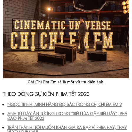
Chị Chị Em Em sẽ là một vũ trụ điện ảnh.
THEO DÒNG SỰ KIỆN PHIM TẾT 2023
NGỌC TRINH, MINH HẰNG ĐỌ SẮC TRONG CHỊ CHỊ EM EM 2
ANH TÚ GÂY ẤN TƯỢNG TRONG “SIÊU LỪA GẶP SIÊU LẦY”, PHÁ
ĐẢO PHIM TẾT 2023
TRẤN THÀNH: TÔI MUỐN KHÁN GIẢ RA RẠP VÌ PHIM HAY, THAY
VÌ XEM PHIM VUI