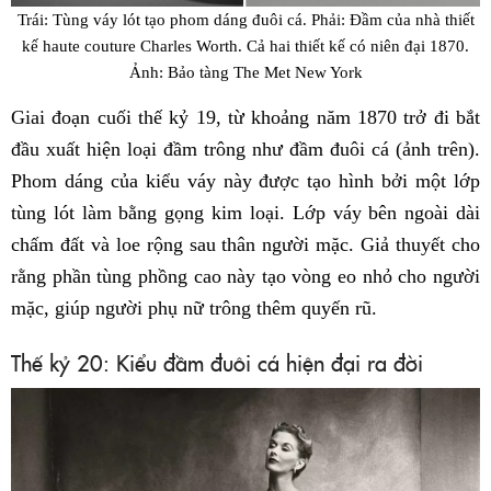
Trái: Tùng váy lót tạo phom dáng đuôi cá. Phải: Đầm của nhà thiết
kế haute couture Charles Worth. Cả hai thiết kế có niên đại 1870.
Ảnh: Bảo tàng The Met New York
Giai đoạn cuối thế kỷ 19, từ khoảng năm 1870 trở đi bắt
đầu xuất hiện loại đầm trông như đầm đuôi cá (ảnh trên).
Phom dáng của kiểu váy này được tạo hình bởi một lớp
tùng lót làm bằng gọng kim loại. Lớp váy bên ngoài dài
chấm đất và loe rộng sau thân người mặc. Giả thuyết cho
rằng phần tùng phồng cao này tạo vòng eo nhỏ cho người
mặc, giúp người phụ nữ trông thêm quyến rũ.
Thế kỷ 20: Kiểu đầm đuôi cá hiện đại ra đời