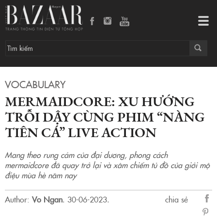
Mermaidcore: Xu hướng trỗi dậy cùng phim “Nàng tiên cá” live action
Tog
navi
VOCABULARY
MERMAIDCORE: XU HƯỚNG
TRỖI DẬY CÙNG PHIM “NÀNG
TIÊN CÁ” LIVE ACTION
Mang theo rung cảm của đại dương, phong cách
mermaidcore đã quay trở lại và xâm chiếm tủ đồ của giới mộ
điệu mùa hè năm nay
Author:
Vo Ngan
.
30-06-2023.
chia sẻ
sẻ