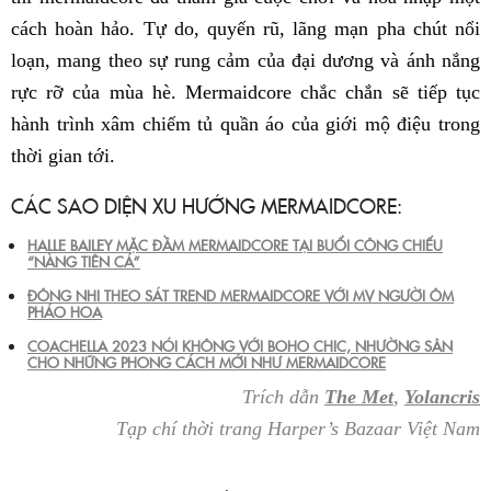
cách hoàn hảo. Tự do, quyến rũ, lãng mạn pha chút nổi
loạn, mang theo sự rung cảm của đại dương và ánh nắng
rực rỡ của mùa hè. Mermaidcore chắc chắn sẽ tiếp tục
hành trình xâm chiếm tủ quần áo của giới mộ điệu trong
thời gian tới.
CÁC SAO DIỆN XU HƯỚNG MERMAIDCORE:
HALLE BAILEY MẶC ĐẦM MERMAIDCORE TẠI BUỔI CÔNG CHIẾU
“NÀNG TIÊN CÁ”
ĐÔNG NHI THEO SÁT TREND MERMAIDCORE VỚI MV NGƯỜI ÔM
PHÁO HOA
COACHELLA 2023 NÓI KHÔNG VỚI BOHO CHIC, NHƯỜNG SÂN
CHO NHỮNG PHONG CÁCH MỚI NHƯ MERMAIDCORE
Trích dẫn
The Met
,
Yolancris
Tạp chí thời trang Harper’s Bazaar Việt Nam