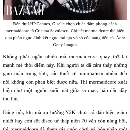
Đến dự LHP Cannes, Giselle chọn chiếc đầm phong cách
mermaidcore từ Cristina Savulescu. Chi tiết mermaidcore thể hiện
qua phần ngực đính kết ngọc trai tựa vỏ sò của nàng tiên cá. Ảnh:
Getty Images
Không phải ngẫu nhiên mà mermaidcore quay trở lại
mạnh mẽ thời điểm này. Khi người ta đã cảm thấy những
gam màu trung tính, các thiết kế minimalism nhiều đến
nỗi không còn phân biệt được nữa. Thì mermaidcore xuất
hiện như một nguồn suối mát giữa sa mạc, hấp dẫn đầy
thu hút.
Đáng nói, khi mà xu hướng Y2K chưa có dấu hiệu giảm
nhiệt hay cơn sốt disco từ thập niên 70 vẫn còn nóng hổi,
thì mermaidcore đã tham gia cuộc chơi và hòa nhập một