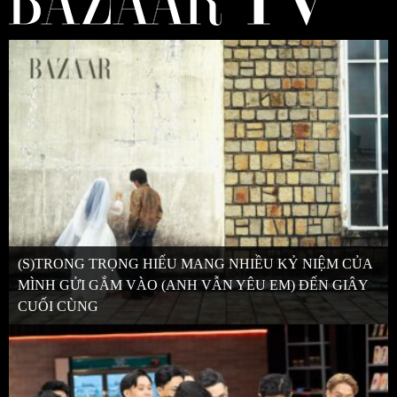
(S)TRONG TRỌNG HIẾU MANG NHIỀU KỶ NIỆM CỦA
MÌNH GỬI GẮM VÀO (ANH VẪN YÊU EM) ĐẾN GIÂY
CUỐI CÙNG