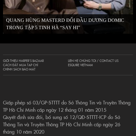
QUANG HÙNG MASTERD ĐỐI ĐẦU DƯƠNG DOMIC
TRONG TẬP 5 TINH HÀ “SAY HI”
GIỚI THIỆU HARPER’S BAZAAR
LIÊN HỆ CHÚNG TÔI / CONTACT US
CÁCH ĐẶT MUA TẠP CHÍ
ESQUIRE VIETNAM
CHÍNH SÁCH BẢO MẬT
Giấp phép số 03/GP-STTTT do Sở Thông Tin và Truyền Thông
TP Hồ Chí Minh cấp ngày 12 tháng 01 năm 2015
Quyết định sửa đổi, bổ sung số 12/QĐ-STTTT-ICP do Sở
Thông Tin và Truyền Thông TP Hồ Chí Minh cấp ngày 26
tháng 10 năm 2020