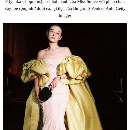
Priyanka Chopra mặc set hai mảnh của Miss Sohee với phần chân
váy loe rộng như đuôi cá, tại tiệc của Bulgari ở Venice. Ảnh: Getty
Images