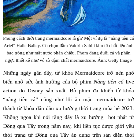
Phong cách thời trang mermaidcore là gì? Một ví dụ là “nàng tiên cá
Ariel” Halle Bailey. Cô chọn đầm Valdrin Sahiti làm từ chất liệu ánh
bạc trông như mặt nước phản chiếu. Phom dáng đuôi cá và phần
ngực thiết kế như vỏ sò đậm chất mermaidcore. Ảnh: Getty Image
Những ngày gần đây, từ khóa Mermaidcore trở nên phổ
biến nhờ sức ảnh hưởng của bộ phim
Nàng tiên cá
live
action do Disney sản xuất. Bộ phim đã khiến từ khóa
“nàng tiên cá” cũng như lối ăn mặc mermaidcore trở
thành từ khóa dẫn đầu xu hướng thời trang mùa hè 2023.
Không ngoa khi nói rằng đây là xu hướng hot nhất từ
Đông qua Tây trong năm nay, khi liên tục được giới yêu
thời trang từ Đông qua Tây áp dụng trên sàn diễn thời