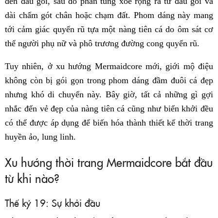
đến đầu gối, sau đó phần tùng xoè rộng ra từ đầu gối và
dài chấm gót chân hoặc chạm đất. Phom dáng này mang
tới cảm giác quyến rũ tựa một nàng tiên cá do ôm sát cơ
thể người phụ nữ và phô trương đường cong quyến rũ.
Tuy nhiên, ở xu hướng Mermaidcore mới, giới mộ điệu
không còn bị gói gọn trong phom dáng đầm đuôi cá đẹp
nhưng khó di chuyển này. Bây giờ, tất cả những gì gợi
nhắc đến vẻ đẹp của nàng tiên cá cũng như biển khởi đều
có thể được áp dụng để biến hóa thành thiết kế thời trang
huyền ảo, lung linh.
Xu hướng thời trang Mermaidcore bắt đầu
từ khi nào?
Thế kỷ 19: Sự khởi đầu