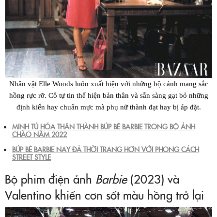
Nhân vật Elle Woods luôn xuất hiện với những bộ cánh mang sắc
hồng rực rỡ. Cô tự tin thể hiện bản thân và sẵn sàng gạt bỏ những
định kiến hay chuẩn mực mà phụ nữ thành đạt hay bị áp đặt.
MINH TÚ HÓA THÂN THÀNH BÚP BÊ BARBIE TRONG BỘ ẢNH
CHÀO NĂM 2022
BÚP BÊ BARBIE NAY ĐÃ THỜI TRANG HƠN VỚI PHONG CÁCH
STREET STYLE
Bộ phim điện ảnh
Barbie
(2023) và
Valentino khiến cơn sốt màu hồng trở lại