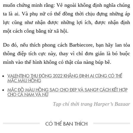
muốn chứng minh rằng: Vẻ ngoài không định nghĩa chúng
ta là ai. Và phụ nữ có thể đồng thời chịu đựng những áp
lực cũng như nhận được những lợi ích, được nhận định
một cách công bằng từ xã hội.
Do đó, nếu thích phong cách Barbiecore, bạn hãy lan tỏa
thông điệp tích cực này, thay vì chỉ đơn giản là bó buộc
mình vào thể hình không có thật của nàng búp bê.
VALENTINO THU ĐÔNG 2022 KHẲNG ĐỊNH AI CŨNG CÓ THỂ
MẶC MÀU HỒNG
MẶC ĐỒ MÀU HỒNG SAO CHO ĐẸP VÀ SANG? CÁCH KẾT HỢP
CHO CẢ NAM VÀ NỮ
Tạp chí thời trang Harper’s Bazaar