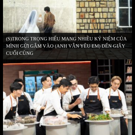
(S)TRONG TRỌNG HIẾU MANG NHIỀU KỶ NIỆM CỦA
MÌNH GỬI GẮM VÀO (ANH VẪN YÊU EM) ĐẾN GIÂY
CUỐI CÙNG