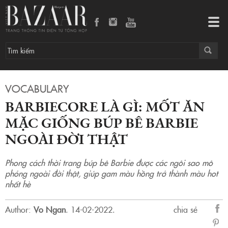
Barbiecore là gì: Mốt ăn mặc giống búp bê Barbie ngoài đời thật
Tog
navi
VOCABULARY
BARBIECORE LÀ GÌ: MỐT ĂN
MẶC GIỐNG BÚP BÊ BARBIE
NGOÀI ĐỜI THẬT
Phong cách thời trang búp bê Barbie được các ngôi sao mô
phỏng ngoài đời thật, giúp gam màu hồng trở thành màu hot
nhất hè
Author:
Vo Ngan
.
14-02-2022.
chia sẻ
sẻ