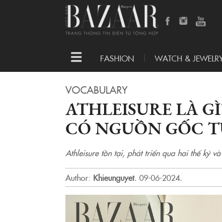
Toggle
FASHION
WATCH & JEWELR
navigation
VOCABULARY
ATHLEISURE LÀ G
CÓ NGUỒN GỐC T
Athleisure tồn tại, phát triển qua hai thế kỷ v
Author:
Khieunguyet
.
09-06-2024.