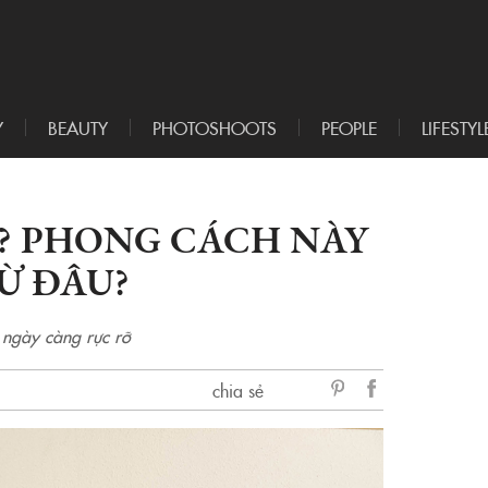
Y
BEAUTY
PHOTOSHOOTS
PEOPLE
LIFESTYL
Ì? PHONG CÁCH NÀY
Ừ ĐÂU?
à ngày càng rực rỡ
chia sẻ
sẻ
Facebook