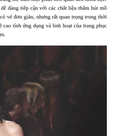
 dễ dàng tiếp cận với các chất liệu thấm hút mồ
 có vẻ đơn giản, nhưng rất quan trọng trong thời
ề cao tính ứng dụng và linh hoạt của trang phục
ểm.