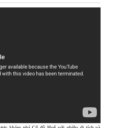
sẻ
Facebook
được khám phá Cố đô Huế với nhiều di tích và