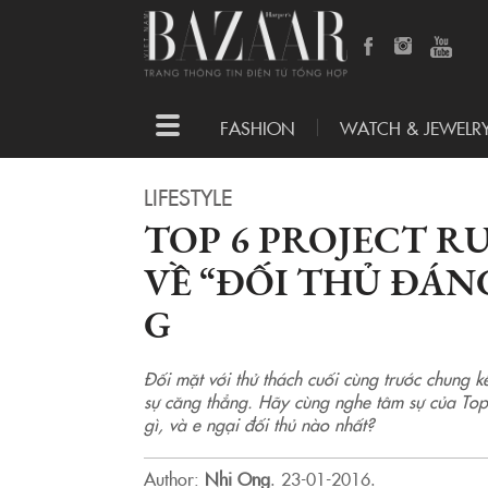
Toggle
FASHION
WATCH & JEWELR
navigation
LIFESTYLE
TOP 6 PROJECT RU
VỀ “ĐỐI THỦ ĐÁN
G
Đối mặt với thử thách cuối cùng trước chung kế
sự căng thẳng. Hãy cùng nghe tâm sự của Top
gì, và e ngại đối thủ nào nhất?
Author:
Nhi Ong
.
23-01-2016.