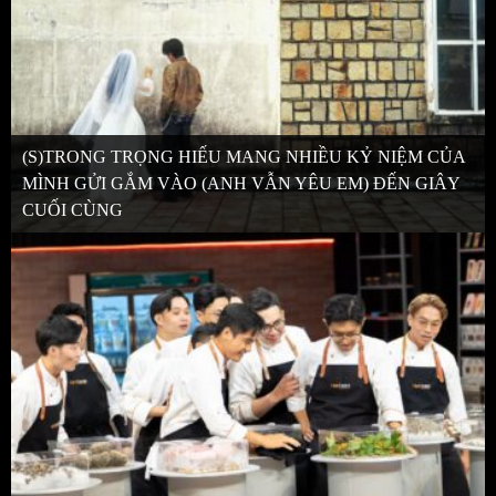
(S)TRONG TRỌNG HIẾU MANG NHIỀU KỶ NIỆM CỦA
MÌNH GỬI GẮM VÀO (ANH VẪN YÊU EM) ĐẾN GIÂY
CUỐI CÙNG