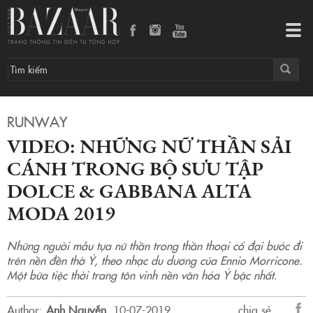
Video: Những nữ thần sải cánh trong bộ sưu tập Dolce & Gabbana Alta Moda 2019
Tog
navi
RUNWAY
VIDEO: NHỮNG NỮ THẦN SẢI
CÁNH TRONG BỘ SƯU TẬP
DOLCE & GABBANA ALTA
MODA 2019
Những người mẫu tựa nữ thần trong thần thoại cổ đại bước đi
trên nền đền thờ Ý, theo nhạc du dương của Ennio Morricone.
Một bữa tiệc thời trang tôn vinh nền văn hóa Ý bậc nhất.
Author:
Anh Nguyễn
.
10-07-2019.
chia sẻ