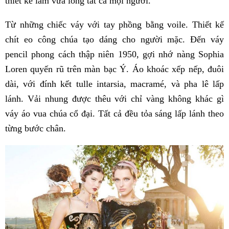
thiết kế làm vừa lòng tất cả mọi người.
Từ những chiếc váy với tay phồng bằng voile. Thiết kế
chít eo công chúa tạo dáng cho người mặc. Đến váy
pencil phong cách thập niên 1950, gợi nhớ nàng Sophia
Loren quyến rũ trên màn bạc Ý. Áo khoác xếp nếp, đuôi
dài, với đính kết tulle intarsia, macramé, và pha lê lấp
lánh. Vải nhung được thêu với chỉ vàng không khác gì
váy áo vua chúa cổ đại. Tất cả đều tỏa sáng lấp lánh theo
từng bước chân.