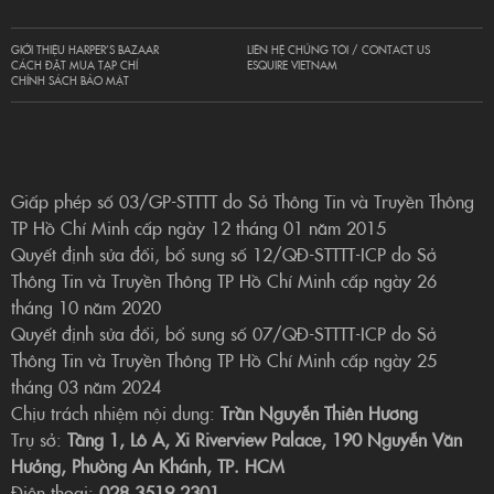
GIỚI THIỆU HARPER’S BAZAAR
LIÊN HỆ CHÚNG TÔI / CONTACT US
CÁCH ĐẶT MUA TẠP CHÍ
ESQUIRE VIETNAM
CHÍNH SÁCH BẢO MẬT
Giấp phép số 03/GP-STTTT do Sở Thông Tin và Truyền Thông
TP Hồ Chí Minh cấp ngày 12 tháng 01 năm 2015
Quyết định sửa đổi, bổ sung số 12/QĐ-STTTT-ICP do Sở
Thông Tin và Truyền Thông TP Hồ Chí Minh cấp ngày 26
tháng 10 năm 2020
Quyết định sửa đổi, bổ sung số 07/QĐ-STTTT-ICP do Sở
Thông Tin và Truyền Thông TP Hồ Chí Minh cấp ngày 25
tháng 03 năm 2024
Chịu trách nhiệm nội dung:
Trần Nguyễn Thiên Hương
Trụ sở:
Tầng 1, Lô A, Xi Riverview Palace, 190 Nguyễn Văn
Hưởng, Phường An Khánh, TP. HCM
Điện thoại:
028 3519 2301