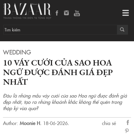
10 váy cưới của sao Hoa ngữ được đánh giá đẹp nhất
Tog
navi
WEDDING
10 VÁY CƯỚI CỦA SAO HOA
NGỮ ĐƯỢC ĐÁNH GIÁ ĐẸP
NHẤT
Đâu là những mẫu váy cưới của sao Hoa ngữ được đánh giá
đẹp nhất, tạo ra những khoảnh khắc không thể quên trong
thập kỷ vừa qua?
Author:
Moonie H
.
18-06-2026.
chia sẻ
sẻ