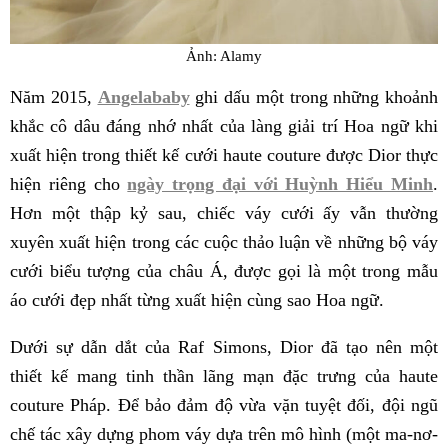
Ảnh: Alamy
Năm 2015,
Angelababy
ghi dấu một trong những khoảnh
khắc cô dâu đáng nhớ nhất của làng giải trí Hoa ngữ khi
xuất hiện trong thiết kế cưới haute couture được Dior thực
hiện riêng cho
ngày trọng đại với Huỳnh Hiểu Minh
.
Hơn một thập kỷ sau, chiếc váy cưới ấy vẫn thường
xuyên xuất hiện trong các cuộc thảo luận về những bộ váy
cưới biểu tượng của châu Á, được gọi là một trong mẫu
áo cưới đẹp nhất từng xuất hiện cùng sao Hoa ngữ.
Dưới sự dẫn dắt của Raf Simons, Dior đã tạo nên một
thiết kế mang tinh thần lãng mạn đặc trưng của haute
couture Pháp. Để bảo đảm độ vừa vặn tuyệt đối, đội ngũ
chế tác xây dựng phom váy dựa trên mô hình (một ma-nơ-