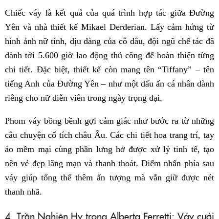
Chiếc váy là kết quả của quá trình hợp tác giữa Đường
Yên và nhà thiết kế Mikael Derderian. Lấy cảm hứng từ
hình ảnh nữ tính, dịu dàng của cô dâu, đội ngũ chế tác đã
dành tới 5.600 giờ lao động thủ công để hoàn thiện từng
chi tiết. Đặc biệt, thiết kế còn mang tên “Tiffany” – tên
tiếng Anh của Đường Yên – như một dấu ấn cá nhân dành
riêng cho nữ diễn viên trong ngày trọng đại.
Phom váy bồng bềnh gợi cảm giác như bước ra từ những
câu chuyện cổ tích châu Âu. Các chi tiết hoa trang trí, tay
áo mềm mại cùng phần lưng hở được xử lý tinh tế, tạo
nên vẻ đẹp lãng mạn và thanh thoát. Điểm nhấn phía sau
váy giúp tổng thể thêm ấn tượng mà vẫn giữ được nét
thanh nhã.
4. Trần Nghiên Hy trong Alberta Ferretti: Váy cưới