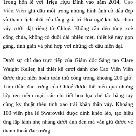
Trong hôn lễ với Triệu Hựu Đình vào năm 2014,
Cao
Viên Viên
ghi dấu một trong những hình ảnh cô dâu đẹp
và thanh lịch nhất của làng giải trí Hoa ngữ khi lựa chọn
váy cưới đặt riêng từ Chloé. Không cần đến tùng xoè
công chúa, không có đuôi dài nhiều mét, thiết kế này gọn
gàng, tinh giản và phù hợp với những cô dâu hiện đại.
Dưới sự chỉ đạo trực tiếp của Giám đốc Sáng tạo Clare
Waight Keller, hai thiết kế cưới dành cho Cao Viên Viên
được thực hiện hoàn toàn thủ công trong khoảng 200 giờ.
Tinh thần đặc trưng của Chloé được thể hiện qua những
lớp ren mềm mại, các chi tiết hoa lụa chế tác bằng tay
cùng kỹ thuật thêu tinh xảo trải khắp thân váy. Khoảng
100 viên pha lê Swarovski được đính khéo léo, tạo hiệu
ứng lấp lánh nhẹ nhàng dưới ánh đèn mà vẫn giữ được vẻ
thanh thoát đặc trưng.