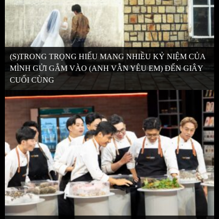
(S)TRONG TRỌNG HIẾU MANG NHIỀU KỶ NIỆM CỦA
MÌNH GỬI GẮM VÀO (ANH VẪN YÊU EM) ĐẾN GIÂY
CUỐI CÙNG