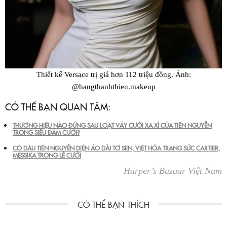
Thiết kế Versace trị giá hơn 112 triệu đồng. Ảnh:
@hangthanhthien.makeup
CÓ THỂ BẠN QUAN TÂM:
THƯƠNG HIỆU NÀO ĐỨNG SAU LOẠT VÁY CƯỚI XA XỈ CỦA TIÊN NGUYỄN
TRONG SIÊU ĐÁM CƯỚI?
CÔ DÂU TIÊN NGUYỄN DIỆN ÁO DÀI TƠ SEN, VIỆT HÓA TRANG SỨC CARTIER,
MESSIKA TRONG LỄ CƯỚI
Harper’s Bazaar Việt Nam