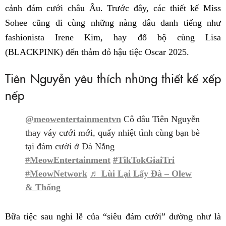
cảnh đám cưới châu Âu. Trước đây, các thiết kế Miss
Sohee cũng đi cùng những nàng dâu danh tiếng như
fashionista Irene Kim, hay đổ bộ cùng Lisa
(BLACKPINK) đến thảm đỏ hậu tiệc Oscar 2025.
Tiên Nguyễn yêu thích những thiết kế xếp
nếp
@meowentertainmentvn
Cô dâu Tiên Nguyễn
thay váy cưới mới, quẩy nhiệt tình cùng bạn bè
tại đám cưới ở Đà Nẵng
#MeowEntertainment
#TikTokGiaiTri
#MeowNetwork
♬ Lùi Lại Lấy Đà – Olew
& Thống
Bữa tiệc sau nghi lễ của “siêu đám cưới” dường như là