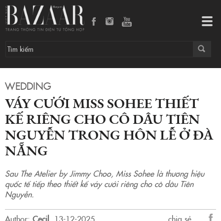
Váy cưới Miss Sohee thiết kế riêng cho cô dâu Tiên Nguyễn trong hôn lễ ở Đà Nẵng
Tog
navi
WEDDING
VÁY CƯỚI MISS SOHEE THIẾT
KẾ RIÊNG CHO CÔ DÂU TIÊN
NGUYỄN TRONG HÔN LỄ Ở ĐÀ
NẴNG
Sau The Atelier by Jimmy Choo, Miss Sohee là thương hiệu
quốc tế tiếp theo thiết kế váy cưới riêng cho cô dâu Tiên
Nguyễn.
Author:
Cecil
.
13-12-2025.
chia sẻ