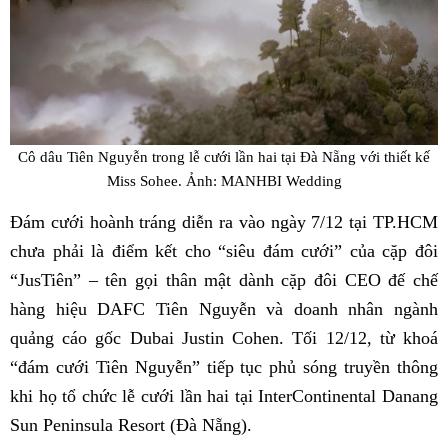
Cô dâu Tiên Nguyễn trong lễ cưới lần hai tại Đà Nẵng với thiết kế
Miss Sohee. Ảnh: MANHBI Wedding
Đám cưới hoành tráng diễn ra vào ngày 7/12 tại TP.HCM
chưa phải là điểm kết cho “siêu đám cưới” của cặp đôi
“JusTiên” – tên gọi thân mật dành cặp đôi CEO đế chế
hàng hiệu DAFC Tiên Nguyễn và doanh nhân ngành
quảng cáo gốc Dubai Justin Cohen. Tối 12/12, từ khoá
“đám cưới Tiên Nguyễn” tiếp tục phủ sóng truyền thông
khi họ tổ chức lễ cưới lần hai tại InterContinental Danang
Sun Peninsula Resort (Đà Nẵng).