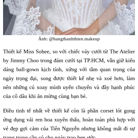
Ảnh: @hangthanhthien.makeup
Thiết kế Miss Sohee, so với chiếc váy cưới từ The Atelier
by Jimmy Choo trong đám cưới tại TP.HCM, vẫn giữ kiểu
dáng ball-gown kịch tính, xứng với tầm quan trọng của
ngày trọng đại, song được thiết kế nhẹ và xoè hơn, làm
nên những cú xoay mình uyển chuyển và đầy hạnh phúc
của cô dâu khi ăn mừng cùng bạn bè.
Điều tinh tế nhất về thiết kế còn là phần corset lót gọng
ứng dụng vải ren hoa xuyên thấu, hoàn toàn phù hợp với
vẻ đẹp gợi cảm của Tiên Nguyễn nhưng không mất đi sự
trang trọng cần có cho ngày trao hẹn ước.