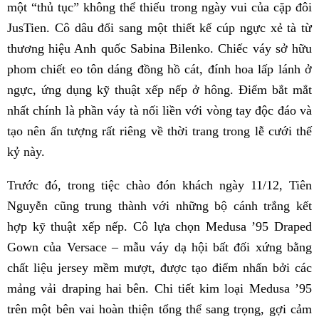
một “thủ tục” không thể thiếu trong ngày vui của cặp đôi
JusTien. Cô dâu đổi sang một thiết kế cúp ngực xẻ tà từ
thương hiệu Anh quốc Sabina Bilenko. Chiếc váy sở hữu
phom chiết eo tôn dáng đồng hồ cát, đính hoa lấp lánh ở
ngực, ứng dụng kỹ thuật xếp nếp ở hông. Điểm bắt mắt
nhất chính là phần váy tà nối liền với vòng tay độc đáo và
tạo nên ấn tượng rất riêng về thời trang trong lễ cưới thế
kỷ này.
Trước đó, trong tiệc chào đón khách ngày 11/12, Tiên
Nguyễn cũng trung thành với những bộ cánh trắng kết
hợp kỹ thuật xếp nếp. Cô lựa chọn Medusa ’95 Draped
Gown của Versace – mẫu váy dạ hội bất đối xứng bằng
chất liệu jersey mềm mượt, được tạo điểm nhấn bởi các
mảng vải draping hai bên. Chi tiết kim loại Medusa ’95
trên một bên vai hoàn thiện tổng thể sang trọng, gợi cảm