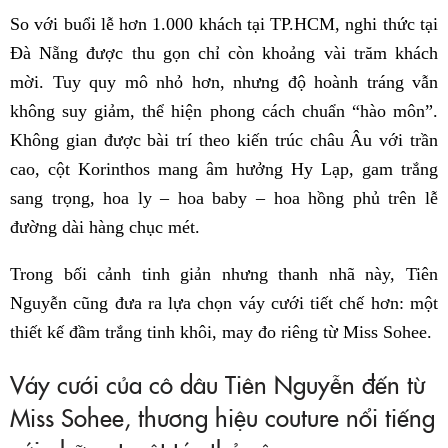
So với buổi lễ hơn 1.000 khách tại TP.HCM, nghi thức tại
Đà Nẵng được thu gọn chỉ còn khoảng vài trăm khách
mời. Tuy quy mô nhỏ hơn, nhưng độ hoành tráng vẫn
không suy giảm, thể hiện phong cách chuẩn “hào môn”.
Không gian được bài trí theo kiến trúc châu Âu với trần
cao, cột Korinthos mang âm hưởng Hy Lạp, gam trắng
sang trọng, hoa ly – hoa baby – hoa hồng phủ trên lễ
đường dài hàng chục mét.
Trong bối cảnh tinh giản nhưng thanh nhã này, Tiên
Nguyễn cũng đưa ra lựa chọn váy cưới tiết chế hơn: một
thiết kế đầm trắng tinh khôi, may đo riêng từ Miss Sohee.
Váy cưới của cô dâu Tiên Nguyễn đến từ
Miss Sohee, thương hiệu couture nổi tiếng